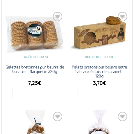
Ce
produit
a
plusieurs
variations.
Les
Ajouter
Ajouter
options
aux
aux
favoris
favoris
peuvent
être
TEMPÊTE DE L'OUEST
BISCUITERIE ATELIER D.
choisies
sur
Galettes bretonnes pur beurre de
Palets bretons pur beurre extra
la
baratte – Barquette 320g
frais aux éclats de caramel –
120g
page
7,25
€
3,70
€
du
produit
Voir le produit
Voir le produit