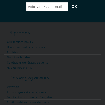
A propos
Qui sommes-nous ?
Nos artisans et producteurs
Cookies
Mentions légales
Conditions générales de vente
Avis de nos clients
Nos engagements
Livraison
Colis soignés et écologiques
Fabrication bretonne et française
Confidentialité de vos données