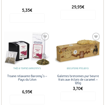
29,95
€
DÈS
5,35
€
Voir le produit
Voir le produit
Ce
produit
a
plusieurs
variations.
Les
Ajouter
Ajouter
options
aux
aux
favoris
favoris
peuvent
être
THÉS & TISANES BARONNY'S
BISCUITERIE ATELIER D.
choisies
sur
Tisane relaxante Baronny’s –
Galettes bretonnes pur beurre
la
Pays du Léon
frais aux éclats de caramel –
120g
page
3,70
€
DÈS
du
6,95
€
produit
Voir le produit
Voir le produit