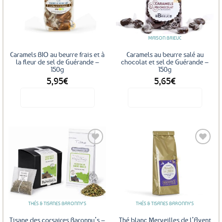
Ajouter
Ajouter
aux
aux
favoris
favoris
MAISON BRIEUC
Caramels BIO au beurre frais et à
Caramels au beurre salé au
la fleur de sel de Guérande –
chocolat et sel de Guérande –
150g
150g
5,95
€
5,65
€
Voir le produit
Voir le produit
Ajouter
Ajouter
aux
aux
favoris
favoris
THÉS & TISANES BARONNY'S
THÉS & TISANES BARONNY'S
Tisane des corsaires Baronny’s –
Thé blanc Merveilles de l’Avent