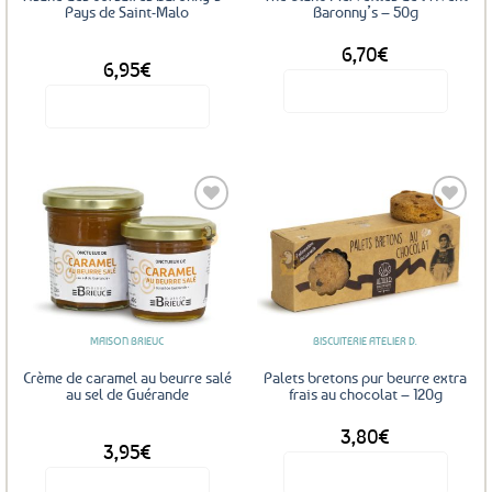
Pays de Saint-Malo
Baronny’s – 50g
6,70
€
DÈS
6,95
€
Voir le produit
Voir le produit
Ce
produit
a
plusieurs
variations.
Les
Ajouter
Ajouter
options
aux
aux
favoris
favoris
peuvent
être
MAISON BRIEUC
BISCUITERIE ATELIER D.
choisies
sur
Crème de caramel au beurre salé
Palets bretons pur beurre extra
la
au sel de Guérande
frais au chocolat – 120g
page
3,80
€
DÈS
du
3,95
€
produit
Voir le produit
Voir le produit