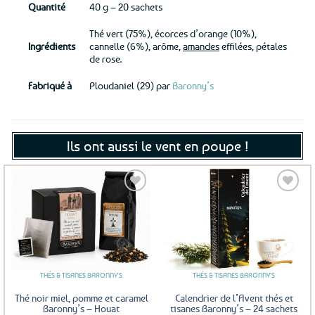
Quantité
40 g – 20 sachets
Thé vert (75%), écorces d’orange (10%),
Ingrédients
cannelle (6%), arôme,
amandes
effilées, pétales
de rose.
Fabriqué à
Ploudaniel (29) par
Baronny’s
Ils ont aussi le vent en poupe !
Ajouter
Ajouter
aux
aux
favoris
favoris
THÉS & TISANES BARONNY'S
THÉS & TISANES BARONNY'S
Thé noir miel, pomme et caramel
Calendrier de l’Avent thés et
Baronny’s – Houat
tisanes Baronny’s – 24 sachets