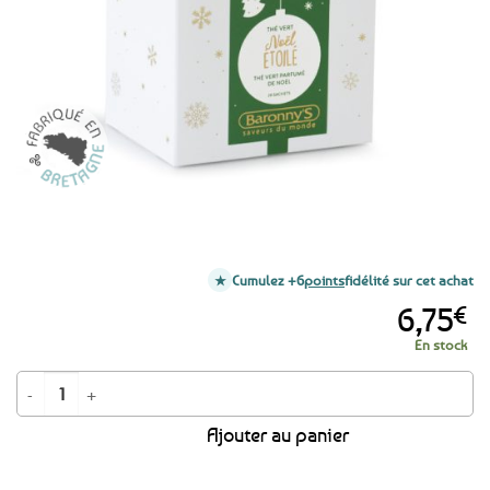
favoris
Cumulez +6
points
fidélité sur cet achat
6,75
€
En stock
quantité de Thé vert Noël Étoilé Baronny's – 20 sachets
Ajouter au panier