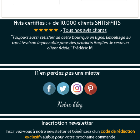
Ce
produit
a
Avis certifiés : + de 10.000 clients SATISFAITS
plusieurs
★★★★★
>
Tous nos avis clients
variations.
“Toujours aussi satisfait de cette boutique en ligne. Emballage au
Les
top Livraison impeccable pour des produits fragiles. Je reste un
options
client fidèle.”
Frédéric M.
peuvent
être
choisies
N’en perdez pas une miette
sur
la
page
du
produit
Notre blog
Inscription newsletter
Inscrivez-vous à notre newsletter et bénéficiez d'un
code de réduction
exclusif
valable pour votre prochaine commande