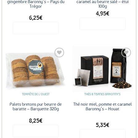
la
gingembre Baronny’s – Pays du
caramel au beurre salé – étui
Trégor
100g
page
4,95
€
DÈS
du
6,25
€
produit
Voir le produit
Voir le produit
Ce
produit
a
plusieurs
variations.
Les
Ajouter
Ajouter
options
aux
aux
favoris
favoris
peuvent
être
TEMPÊTE DE L'OUEST
THÉS & TISANES BARONNY'S
choisies
sur
Palets bretons pur beurre de
Thé noir miel, pomme et caramel
la
baratte – Barquette 320g
Baronny’s – Houat
page
8,25
€
DÈS
du
5,35
€
produit
Voir le produit
Voir le produit