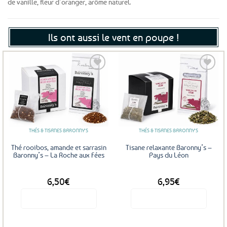
de vanille, fleur d’oranger, arôme naturel.
Ils ont aussi le vent en poupe !
Ajouter
Ajouter
aux
aux
favoris
favoris
THÉS & TISANES BARONNY'S
THÉS & TISANES BARONNY'S
Thé rooibos, amande et sarrasin
Tisane relaxante Baronny’s –
Baronny’s – La Roche aux Fées
Pays du Léon
DÈS
DÈS
6,50
€
6,95
€
Voir le produit
Voir le produit
Ce
Ce
produit
produit