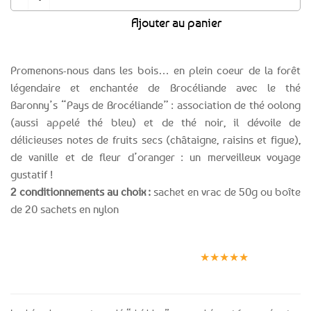
Ajouter au panier
Promenons-nous dans les bois… en plein coeur de la forêt
légendaire et enchantée de Brocéliande avec le thé
Baronny’s “Pays de Brocéliande” : association de thé oolong
(aussi appelé thé bleu) et de thé noir, il dévoile de
délicieuses notes de fruits secs (châtaigne, raisins et figue),
de vanille et de fleur d’oranger : un merveilleux voyage
gustatif !
2 conditionnements au choix :
sachet en vrac de 50g ou boîte
de 20 sachets en nylon
Expédition le
Clients
Paiement
jour même
satisfaits
sécurisé
★★★★★
(voir conditions)