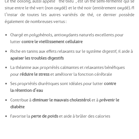
Le thé oolong, aussi appelé “thé bleu”, est un thé semi-fermenté qui se
situe entre le thé vert (non oxydé) et le thé noir (entièrement oxydé). A
l’instar de toutes les autres variétés de thé, ce dernier possède
également de nombreuses vertus :
Chargé en polyphénols, antioxydants naturels excellents pour
lutter
contre le vieillissement cellulaire
Riche en tanins aux effets relaxants sur le système digestif, il aide à
apaiser les troubles digestifs
La théanine aux propriétés calmantes et relaxantes bénéfiques
pour
réduire le stress
et améliorer la fonction cérébrale
Ses propriétés diurétiques sont idéales pour lutter
contre
la rétention d’eau
Contribue à
diminuer le mauvais cholestérol
et à
prévenir le
diabète
Favorise la
perte de poids
et aide à brûler des calories