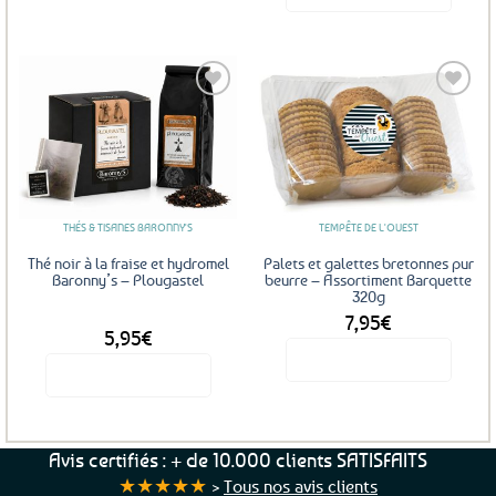
Ce
produit
a
plusieurs
variations.
Les
Ajouter
Ajouter
options
aux
aux
favoris
favoris
peuvent
être
THÉS & TISANES BARONNY'S
TEMPÊTE DE L'OUEST
choisies
sur
Thé noir à la fraise et hydromel
Palets et galettes bretonnes pur
la
Baronny’s – Plougastel
beurre – Assortiment Barquette
320g
page
7,95
€
DÈS
du
5,95
€
produit
Voir le produit
Voir le produit
Ce
produit
a
Avis certifiés : + de 10.000 clients SATISFAITS
plusieurs
★★★★★
>
Tous nos avis clients