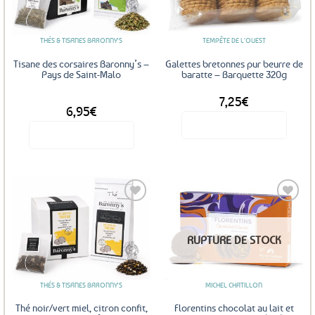
favoris
favoris
peuvent
être
THÉS & TISANES BARONNY'S
TEMPÊTE DE L'OUEST
choisies
sur
Tisane des corsaires Baronny’s –
Galettes bretonnes pur beurre de
la
Pays de Saint-Malo
baratte – Barquette 320g
page
7,25
€
DÈS
du
6,95
€
produit
Voir le produit
Voir le produit
Ce
produit
a
plusieurs
variations.
Les
Ajouter
Ajouter
RUPTURE DE STOCK
options
aux
aux
favoris
favoris
peuvent
être
THÉS & TISANES BARONNY'S
MICHEL CHATILLON
choisies
sur
Thé noir/vert miel, citron confit,
Florentins chocolat au lait et