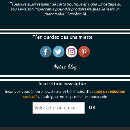
variations.
“Toujours aussi satisfait de cette boutique en ligne. Emballage au
Les
top Livraison impeccable pour des produits fragiles. Je reste un
options
client fidèle.”
Frédéric M.
peuvent
être
choisies
N’en perdez pas une miette
sur
la
page
du
produit
Notre blog
Inscription newsletter
Inscrivez-vous à notre newsletter et bénéficiez d'un
code de réduction
exclusif
valable pour votre prochaine commande