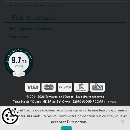
Dossier : Sarrasin, un sacré grain !
Aide et conseils
Aide - Questions fréquentes
Mon compte
© 2014-2026 Tempête de l'Ouest - Tous droits réservés
Tempête de l'Ouest - 6E ZA de Bel Orme - 22970 PLOUMAGOAR
(+ d'infos)
La vente d'alcool est interdite aux mineurs. L'abus d'alcool est dangereux pour la
Nous utilisons des cookies pour vous garantir la meilleure expérience
santé, à consommer avec modération.
sur notre site web. En poursuivant votre navigation sur ce site, vous en
acceptez l’utilisation.