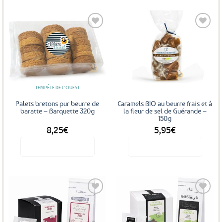
produit
a
plusieurs
variations.
Les
Ajouter
Ajouter
options
aux
aux
favoris
favoris
peuvent
être
TEMPÊTE DE L'OUEST
choisies
sur
Palets bretons pur beurre de
Caramels BIO au beurre frais et à
la
baratte – Barquette 320g
la fleur de sel de Guérande –
150g
page
8,25
€
5,95
€
du
produit
Voir le produit
Voir le produit
Ajouter
Ajouter