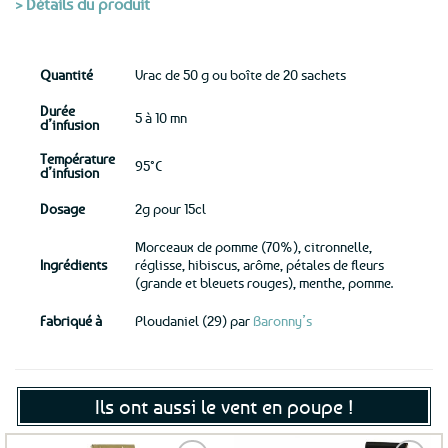
> Détails du produit
Quantité
Vrac de 50 g ou boîte de 20 sachets
Durée
5 à 10 mn
d’infusion
Température
95°C
d’infusion
Dosage
2g pour 15cl
Morceaux de pomme (70%), citronnelle,
Ingrédients
réglisse, hibiscus, arôme, pétales de fleurs
(grande et bleuets rouges), menthe, pomme.
Fabriqué à
Ploudaniel (29) par
Baronny’s
Ils ont aussi le vent en poupe !