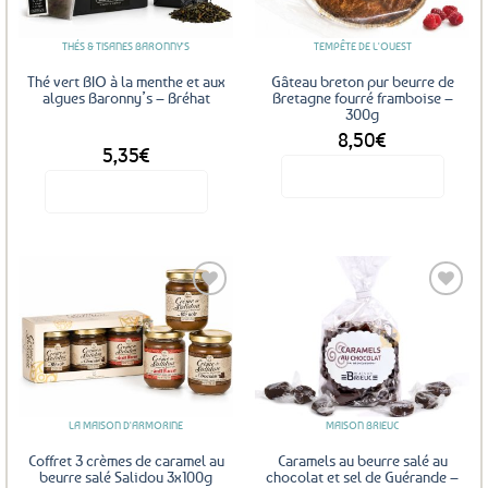
peuvent
être
THÉS & TISANES BARONNY'S
TEMPÊTE DE L'OUEST
choisies
sur
Thé vert BIO à la menthe et aux
Gâteau breton pur beurre de
la
algues Baronny’s – Bréhat
Bretagne fourré framboise –
300g
page
8,50
€
DÈS
du
5,35
€
produit
Voir le produit
Voir le produit
Ce
produit
a
plusieurs
variations.
Les
Ajouter
Ajouter
options
aux
aux
favoris
favoris
peuvent
être
LA MAISON D'ARMORINE
MAISON BRIEUC
choisies
sur
Coffret 3 crèmes de caramel au
Caramels au beurre salé au
la
beurre salé Salidou 3x100g
chocolat et sel de Guérande –