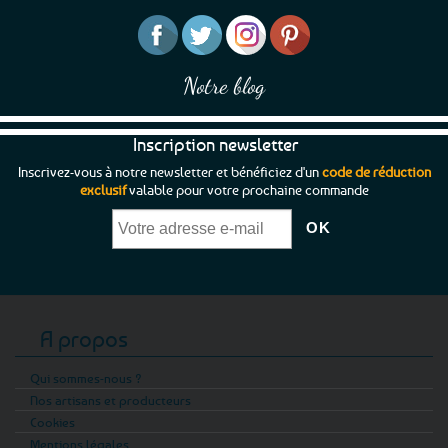
la
la
page
page
du
du
produit
produit
Notre blog
Inscription newsletter
Inscrivez-vous à notre newsletter et bénéficiez d'un
code de réduction
exclusif
valable pour votre prochaine commande
A propos
Qui sommes-nous ?
Nos artisans et producteurs
Cookies
Mentions légales