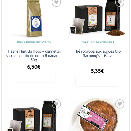
Ajouter
Ajouter
aux
aux
favoris
favoris
THÉS & TISANES BARONNY'S
THÉS & TISANES BARONNY'S
Tisane Nuit de Noël – cannelle,
Thé rooibos aux algues bio
sarrasin, noix de coco & cacao –
Baronny’s – Batz
50g
6,50
€
DÈS
5,35
€
Voir le produit
Voir le produit
Ce
produit
a
plusieurs
variations.
Les
Ajouter
Ajouter
options
aux
aux
favoris
favoris