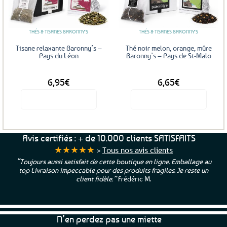
aux
aux
favoris
favoris
THÉS & TISANES BARONNY'S
THÉS & TISANES BARONNY'S
Tisane relaxante Baronny’s –
Thé noir melon, orange, mûre
Pays du Léon
Baronny’s – Pays de St-Malo
DÈS
DÈS
6,95
€
6,65
€
Voir le produit
Voir le produit
Ce
Ce
produit
produit
a
a
Avis certifiés : + de 10.000 clients SATISFAITS
plusieurs
plusieurs
★★★★★
>
Tous nos avis clients
variations.
variations.
“Toujours aussi satisfait de cette boutique en ligne. Emballage au
Les
Les
top Livraison impeccable pour des produits fragiles. Je reste un
options
options
client fidèle.”
Frédéric M.
peuvent
peuvent
être
être
choisies
choisies
N’en perdez pas une miette
sur
sur