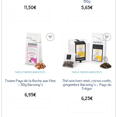
150g
page
11,50
€
5,65
€
du
produit
Voir le produit
Voir le produit
Ajouter
Ajouter
aux
aux
favoris
favoris
THÉS & TISANES BARONNY'S
THÉS & TISANES BARONNY'S
Tisane Pays de la Roche aux Fées
Thé noir/vert miel, citron confit,
– 50g Baronny’s
gingembre Baronny’s – Pays du
Trégor
6,95
€
DÈS
6,25
€
Voir le produit
Voir le produit
Ce