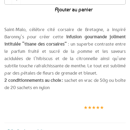
Ajouter au panier
Saint-Malo, célèbre cité corsaire de Bretagne, a inspiré
Baronny’s pour créer cette
infusion gourmande joliment
intitulée “tisane des corsaires”
: un superbe contraste entre
le parfum fruité et sucré de la pomme et les saveurs
acidulées de l’hibiscus et de la citronnelle ainsi qu’une
subtile touche rafraîchissante de menthe. Le tout est sublimé
par des pétales de fleurs de grenade et bleuet.
2 conditionnements au choix :
sachet en vrac de 50g ou boîte
de 20 sachets en nylon
Expédition le
Clients
Paiement
jour même
satisfaits
sécurisé
★★★★★
(voir conditions)