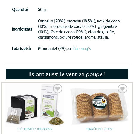
Quantité
50 g
Cannelle (20%), sarrasin (18.5%), noix de coco
(10%), morceaux de cacao (10%), gingembre
Ingrédients
(10%), fève de cacao (10%), clou de girofle,
cardamone, poivre rouge, arôme, stévia.
Fabriqué à
Ploudaniel (29) par
Baronny’s
Ils ont aussi le vent en poupe !
Ajouter
Ajouter
aux
aux
favoris
favoris
THÉS & TISANES BARONNY'S
TEMPÊTE DE L'OUEST