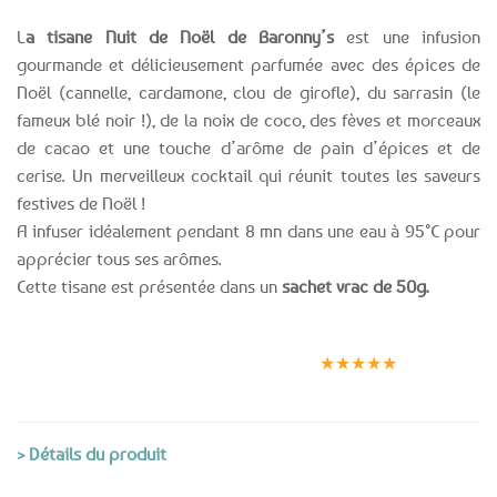
L
a tisane Nuit de Noël de Baronny’s
est une infusion
gourmande et délicieusement parfumée avec des épices de
Noël (cannelle, cardamone, clou de girofle), du sarrasin (le
fameux blé noir !), de la noix de coco, des fèves et morceaux
de cacao et une touche d’arôme de pain d’épices et de
cerise. Un merveilleux cocktail qui réunit toutes les saveurs
festives de Noël !
A infuser idéalement pendant 8 mn dans une eau à 95°C pour
apprécier tous ses arômes.
Cette tisane est présentée dans un
sachet vrac de 50g.
Expédition le
Clients
Paiement
jour même
satisfaits
sécurisé
★★★★★
(voir conditions)
> Détails du produit