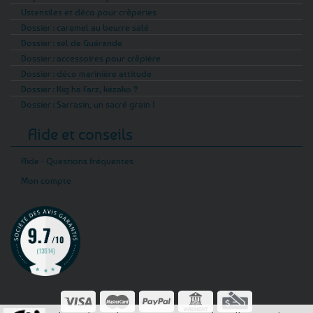
Ustensiles et déco pour crêperies
Dossier : caramel au beurre salé
Dossier : sel de Guérande
Dossier : accessoires pour crêpière
Dossier : déco marinière attitude
Dossier : Kig ha Farz, kézako ?
Dossier : Sarrasin, un sacré grain !
Aide et conseils
Aide - Questions fréquentes
Mon compte