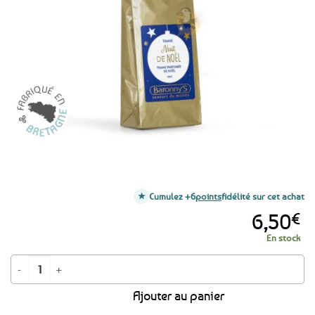
aux
favoris
Cumulez +6
points
fidélité sur cet achat
6,50
€
En stock
quantité de Tisane Nuit de Noël - cannelle, sarrasin, noix de coco & caca
Ajouter au panier