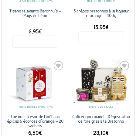
THÉS & TISANES BARONNY'S
BISCUITERIE LE DRÉAN
choisies
sur
Tisane relaxante Baronny’s –
5 crêpes bretonnes à la liqueur
la
Pays du Léon
d’orange – 400g
page
15,95
€
DÈS
du
6,95
€
produit
Voir le produit
Voir le produit
Ce
produit
a
plusieurs
variations.
Les
Ajouter
Ajouter
options
aux
aux
favoris
favoris
peuvent
être
THÉS & TISANES BARONNY'S
TEMPÊTE DE L'OUEST
choisies
sur
Thé noir Trésor de Noël aux
Coffret gourmand – Dégustation
la
épices & écorces d’orange – 20
de foie gras à la Bretonne
sachets
page
6,50
€
28,10
€
du