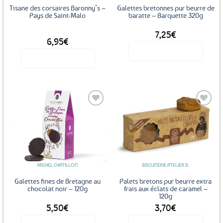
Tisane des corsaires Baronny’s –
Galettes bretonnes pur beurre de
Pays de Saint-Malo
baratte – Barquette 320g
7,25
€
DÈS
6,95
€
Voir le produit
Voir le produit
Ce
produit
a
plusieurs
variations.
Les
Ajouter
Ajouter
options
aux
aux
favoris
favoris
peuvent
être
MICHEL CHATILLON
BISCUITERIE ATELIER D.
choisies
sur
Galettes fines de Bretagne au
Palets bretons pur beurre extra
la
chocolat noir – 120g
frais aux éclats de caramel –
120g
page
5,50
€
3,70
€
du
produit