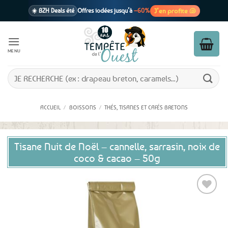
Passer
J’en profite 🐚
☀️ BZH Deals été
Offres iodées jusqu’à
–60%
au
contenu
🩷 CADEAU !
1 cadeau offert
dès 39€ d’achats
Voir cond. 🎁
MENU
📦 Livraison
En point relais dès
3,95€
seulement
Voir cond. 🚚
Recherche
pour :
ACCUEIL
/
BOISSONS
/
THÉS, TISANES ET CAFÉS BRETONS
Tisane Nuit de Noël – cannelle, sarrasin, noix de
coco & cacao – 50g
Ajouter