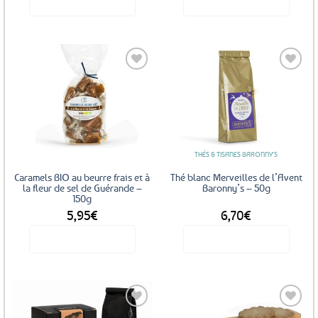
Voir le produit
Voir le produit
Ajouter
Ajouter
aux
aux
favoris
favoris
THÉS & TISANES BARONNY'S
Caramels BIO au beurre frais et à
Thé blanc Merveilles de l’Avent
la fleur de sel de Guérande –
Baronny’s – 50g
150g
5,95
€
6,70
€
Voir le produit
Voir le produit