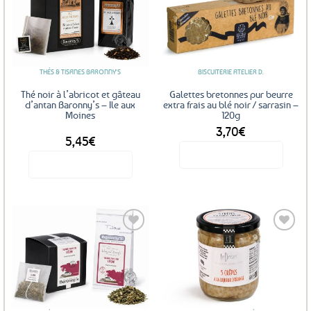
Ajouter
Ajouter
aux
aux
favoris
favoris
THÉS & TISANES BARONNY'S
BISCUITERIE ATELIER D.
Thé noir à l’abricot et gâteau
Galettes bretonnes pur beurre
d’antan Baronny’s – Ile aux
extra frais au blé noir / sarrasin –
Moines
120g
3,70
€
DÈS
5,45
€
Voir le produit
Voir le produit
Ce
produit
a
plusieurs
variations.
Les
Ajouter
Ajouter
options
aux
aux
favoris
favoris
peuvent
être