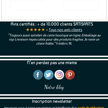
produit
Voir le produit
Voir le produit
Avis certifiés : + de 10.000 clients SATISFAITS
★★★★★
>
Tous nos avis clients
“Toujours aussi satisfait de cette boutique en ligne. Emballage au
top Livraison impeccable pour des produits fragiles. Je reste un
client fidèle.”
Frédéric M.
N’en perdez pas une miette
Notre blog
Inscription newsletter
Inscrivez-vous à notre newsletter et bénéficiez d'un
code de réduction