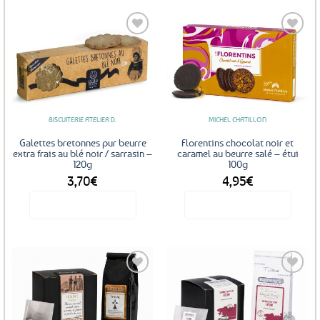
produit
a
plusieurs
variations.
Les
Ajouter
Ajouter
options
aux
aux
favoris
favoris
peuvent
être
BISCUITERIE ATELIER D.
MICHEL CHATILLON
choisies
sur
Galettes bretonnes pur beurre
Florentins chocolat noir et
la
extra frais au blé noir / sarrasin –
caramel au beurre salé – étui
120g
100g
page
3,70
€
4,95
€
du
produit
Voir le produit
Voir le produit
Ajouter
Ajouter
aux
aux