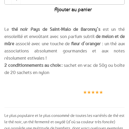
Ajouter au panier
Le
thé noir Pays de Saint-Malo de Baronny’s
est un thé
ensoleillé et envoûtant avec son parfum subtil
de melon et de
mûre
associé avec une touche de
fleur d’oranger
: un thé aux
associations absolument gourmandes et aux notes
résolument estivales !
2 conditionnements au choix :
sachet en vrac de 50g ou boîte
de 20 sachets en nylon
Expédition le
Clients
Paiement
jour même
satisfaits
sécurisé
★★★★★
(voir conditions)
Le plus populaire et le plus consommé de toutes les variétés de thé est
le thé noir, un thé fermenté et oxydé (d’où sa couleur très foncée)
qui possède une multitude de bienfaits, dont voici quelques exemples