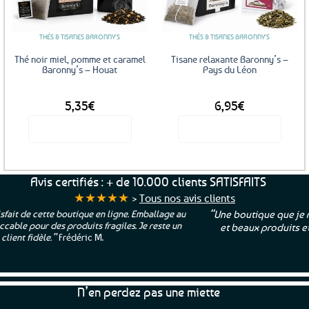
favoris
favoris
THÉS & TISANES BARONNY'S
THÉS & TISANES BARONNY'S
Thé noir miel, pomme et caramel
Tisane relaxante Baronny’s –
Baronny’s – Houat
Pays du Léon
DÈS
DÈS
5,35
€
6,95
€
Voir le produit
Voir le produit
Ce
Ce
produit
produit
a
a
Avis certifiés : + de 10.000 clients SATISFAITS
plusieurs
plusieurs
★★★★★
>
Tous nos avis clients
variations.
variations.
“Une boutique que je recommande pour leur sérieux, des bons
Les
Les
et beaux produits et une équipe à l’écoute :-)”
Patricia M.
options
options
peuvent
peuvent
être
être
choisies
choisies
N’en perdez pas une miette
sur
sur
la
la