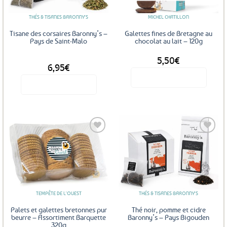
être
être
THÉS & TISANES BARONNY'S
MICHEL CHATILLON
choisies
choisies
sur
sur
Tisane des corsaires Baronny’s –
Galettes fines de Bretagne au
la
la
Pays de Saint-Malo
chocolat au lait – 120g
page
page
5,50
€
DÈS
du
du
6,95
€
produit
produit
Voir le produit
Voir le produit
Ce
produit
a
plusieurs
variations.
Les
Ajouter
Ajouter
options
aux
aux
favoris
favoris
peuvent
être
TEMPÊTE DE L'OUEST
THÉS & TISANES BARONNY'S
choisies
sur
Palets et galettes bretonnes pur
Thé noir, pomme et cidre
la
beurre – Assortiment Barquette
Baronny’s – Pays Bigouden
320g