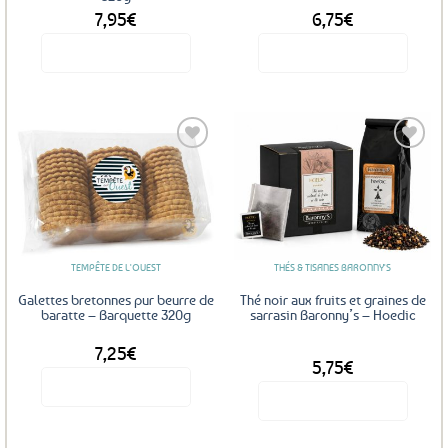
page
7,95
€
6,75
€
du
produit
Voir le produit
Voir le produit
Ce
produit
a
plusieurs
variations.
Les
Ajouter
Ajouter
options
aux
aux
favoris
favoris
peuvent
être
TEMPÊTE DE L'OUEST
THÉS & TISANES BARONNY'S
choisies
sur
Galettes bretonnes pur beurre de
Thé noir aux fruits et graines de
la
baratte – Barquette 320g
sarrasin Baronny’s – Hoedic
page
7,25
€
DÈS
du
5,75
€
produit
Voir le produit
Voir le produit
Ce