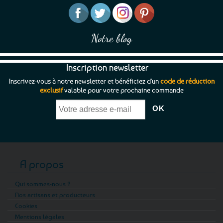
page
page
du
du
produit
produit
Notre blog
Inscription newsletter
Inscrivez-vous à notre newsletter et bénéficiez d'un
code de réduction
exclusif
valable pour votre prochaine commande
A propos
Qui sommes-nous ?
Nos artisans et producteurs
Cookies
Mentions légales