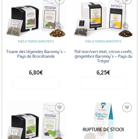
Ajouter
Ajouter
aux
aux
favoris
favoris
THÉS & TISANES BARONNY'S
THÉS & TISANES BARONNY'S
Tisane des légendes Baronny’s –
Thé noir/vert miel, citron confit,
Pays de Brocéliande
gingembre Baronny’s – Pays du
Trégor
DÈS
DÈS
6,80
€
6,25
€
Voir le produit
Voir le produit
Ce
Ce
produit
produit
a
a
plusieurs
plusieurs
variations.
variations.
Les
Les
Ajouter
Ajouter
RUPTURE DE STOCK
options
options
aux
aux
favoris
favoris
peuvent
peuvent