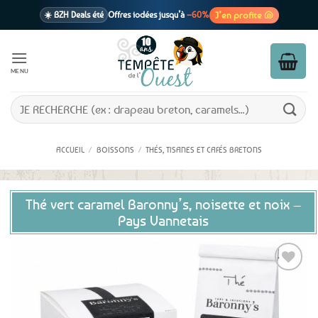
Passer
J’en profite 🐚
☀️ BZH Deals été
Offres iodées jusqu’à
–60%
au
contenu
🩷 CADEAU !
1 cadeau offert
dès 39€ d’achats
Voir cond. 🎁
MENU
📦 Livraison
En point relais dès
3,95€
seulement
Voir cond. 🚚
Recherche
pour :
ACCUEIL
/
BOISSONS
/
THÉS, TISANES ET CAFÉS BRETONS
Thé vert caramel Baronny’s, noisette et noix –
Pays Vannetais
Ajouter