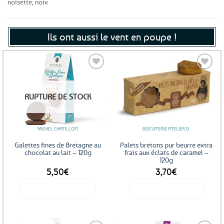
noisette, noix
Ils ont aussi le vent en poupe !
Ajouter
Ajouter
RUPTURE DE STOCK
aux
aux
favoris
favoris
MICHEL CHATILLON
BISCUITERIE ATELIER D.
Galettes fines de Bretagne au
Palets bretons pur beurre extra
chocolat au lait – 120g
frais aux éclats de caramel –
120g
5,50
€
3,70
€
Voir le produit
Voir le produit