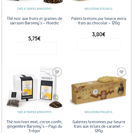
THÉS & TISANES BARONNY'S
BISCUITERIE ATELIER D.
Thé noir aux fruits et graines de
Palets bretons pur beurre extra
sarrasin Baronny’s – Hoedic
frais au chocolat – 120g
3,80
€
DÈS
5,75
€
Voir le produit
Voir le produit
Ce
produit
a
plusieurs
variations.
Les
Ajouter
Ajouter
options
aux
aux
favoris
favoris
peuvent
être
THÉS & TISANES BARONNY'S
BISCUITERIE ATELIER D.
choisies
sur
Thé noir/vert miel, citron confit,
Galettes bretonnes pur beurre
la
gingembre Baronny’s – Pays du
frais aux éclats de caramel –
Trégor
120g
page