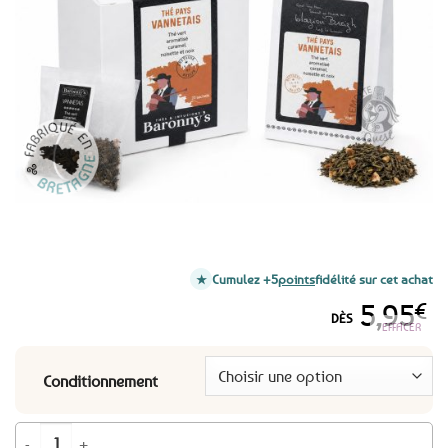
aux
favoris
Cumulez +5
points
fidélité sur cet achat
5,95
€
DÈS
EFFACER
Conditionnement
quantité de Thé vert caramel Baronny's, noisette et noix - Pays Vannetais