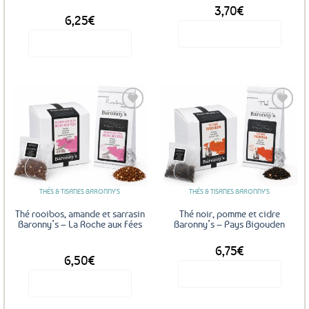
3,70
€
DÈS
du
6,25
€
produit
Voir le produit
Voir le produit
Ce
produit
a
plusieurs
variations.
Les
Ajouter
Ajouter
options
aux
aux
favoris
favoris
peuvent
être
THÉS & TISANES BARONNY'S
THÉS & TISANES BARONNY'S
choisies
sur
Thé rooibos, amande et sarrasin
Thé noir, pomme et cidre
la
Baronny’s – La Roche aux Fées
Baronny’s – Pays Bigouden
page
6,75
€
DÈS
du
6,50
€
produit
Voir le produit
Voir le produit
Ce
Ce
produit