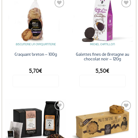
Ajouter
Ajouter
aux
aux
favoris
favoris
BISCUITERIE LA CRAQUANTERIE
MICHEL CHATILLON
Craquant breton – 100g
Galettes fines de Bretagne au
chocolat noir – 120g
5,70
€
5,50
€
Voir le produit
Voir le produit
Ajouter
Ajouter
aux
aux
favoris
favoris