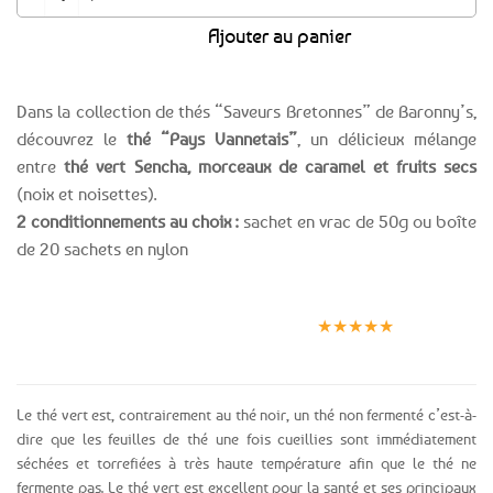
Ajouter au panier
Dans la collection de thés “Saveurs Bretonnes” de Baronny’s,
découvrez le
thé “Pays Vannetais”
, un délicieux mélange
entre
thé vert Sencha, morceaux de caramel et fruits secs
(noix et noisettes).
2 conditionnements au choix :
sachet en vrac de 50g ou boîte
de 20 sachets en nylon
Expédition le
Clients
Paiement
jour même
satisfaits
sécurisé
★★★★★
(voir conditions)
Le thé vert est, contrairement au thé noir, un thé non fermenté c’est-à-
dire que les feuilles de thé une fois cueillies sont immédiatement
séchées et torrefiées à très haute température afin que le thé ne
fermente pas. Le thé vert est excellent pour la santé et ses principaux