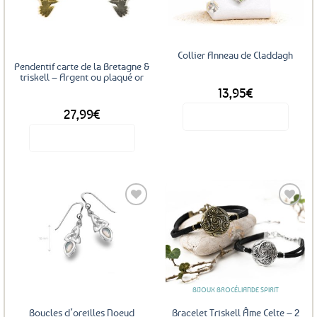
aux
aux
favoris
favoris
Collier Anneau de Claddagh
Pendentif carte de la Bretagne &
triskell – Argent ou plaqué or
13,95
€
DÈS
27,99
€
Voir le produit
Voir le produit
Ce
produit
a
plusieurs
variations.
Les
Ajouter
Ajouter
options
aux
aux
favoris
favoris
peuvent
être
BIJOUX BROCÉLIANDE SPIRIT
choisies
sur
Boucles d’oreilles Noeud
Bracelet Triskell Âme Celte – 2