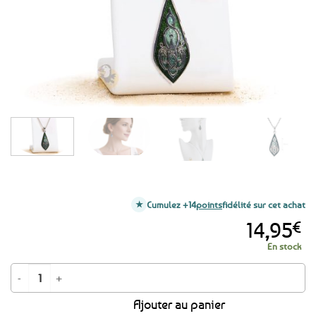
favoris
Cumulez +14
points
fidélité sur cet achat
14,95
€
En stock
quantité de Collier Fresques celtiques vert et argenté
Ajouter au panier