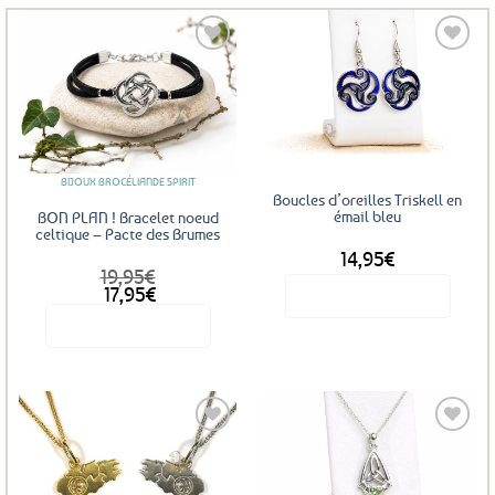
Ajouter
Ajouter
aux
aux
favoris
favoris
BIJOUX BROCÉLIANDE SPIRIT
Boucles d’oreilles Triskell en
émail bleu
BON PLAN ! Bracelet noeud
celtique – Pacte des Brumes
14,95
€
19,95
€
Le
Le
17,95
€
Voir le produit
prix
prix
Voir le produit
initial
actuel
était :
est :
19,95€.
17,95€.
Ajouter
Ajouter