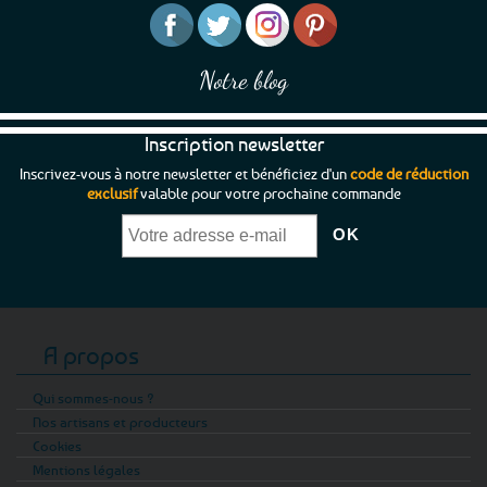
page
du
produit
Notre blog
Inscription newsletter
Inscrivez-vous à notre newsletter et bénéficiez d'un
code de réduction
exclusif
valable pour votre prochaine commande
A propos
Qui sommes-nous ?
Nos artisans et producteurs
Cookies
Mentions légales