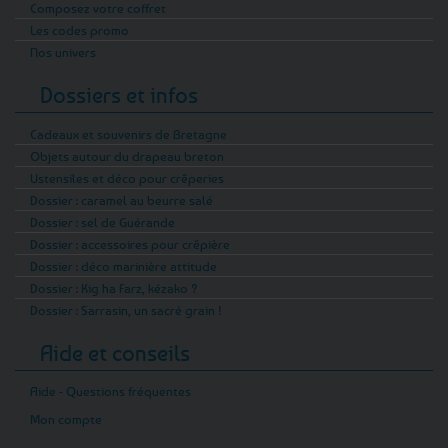
Composez votre coffret
Les codes promo
Nos univers
Dossiers et infos
Cadeaux et souvenirs de Bretagne
Objets autour du drapeau breton
Ustensiles et déco pour crêperies
Dossier : caramel au beurre salé
Dossier : sel de Guérande
Dossier : accessoires pour crêpière
Dossier : déco marinière attitude
Dossier : Kig ha Farz, kézako ?
Dossier : Sarrasin, un sacré grain !
Aide et conseils
Aide - Questions fréquentes
Mon compte