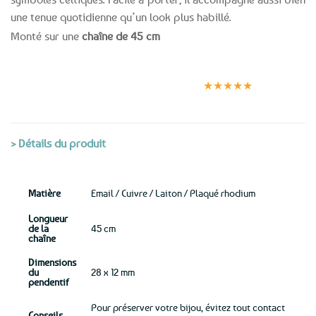
une tenue quotidienne qu’un look plus habillé.
Monté sur une
chaîne de 45 cm
Expédition le
Clients
Paiement
jour même
satisfaits
sécurisé
★★★★★
(voir conditions)
> Détails du produit
Matière
Email / Cuivre / Laiton / Plaqué rhodium
Longueur
de la
45 cm
chaîne
Dimensions
du
28 x 12 mm
pendentif
Pour préserver votre bijou, évitez tout contact
Conseils