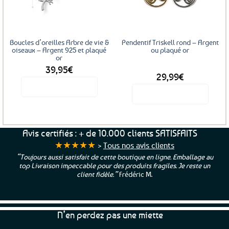
favoris
favoris
Boucles d’oreilles Arbre de vie &
Pendentif Triskell rond – Argent
oiseaux – Argent 925 et plaqué
ou plaqué or
or
39,95
€
DÈS
29,99
€
Voir le produit
Voir le produit
Ce
produit
a
Avis certifiés : + de 10.000 clients SATISFAITS
plusieurs
★★★★★
>
Tous nos avis clients
variations.
 au
“Une boutique que je recommande pour leur sérieux, des bon
Les
un
et beaux produits et une équipe à l’écoute :-)”
Patricia M.
options
peuvent
être
choisies
N’en perdez pas une miette
sur
la