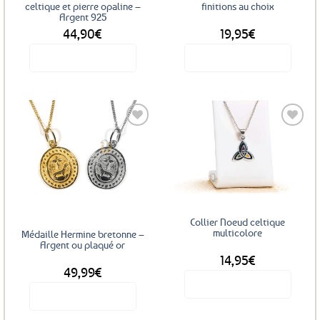
la
celtique et pierre opaline –
finitions au choix
Argent 925
page
44,90
€
19,95
€
du
produit
Voir le produit
Voir le produit
Ce
produit
a
plusieurs
variations.
Les
Ajouter
Ajouter
options
aux
aux
favoris
favoris
peuvent
être
choisies
Collier Noeud celtique
sur
multicolore
Médaille Hermine bretonne –
la
Argent ou plaqué or
14,95
€
page
49,99
€
du
Voir le produit
produit
Voir le produit
Ce