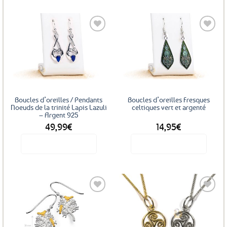
produit
a
plusieurs
variations.
Les
Ajouter
Ajouter
options
aux
aux
favoris
favoris
peuvent
être
choisies
Boucles d’oreilles / Pendants
Boucles d’oreilles Fresques
sur
Noeuds de la trinité Lapis Lazuli
celtiques vert et argenté
– Argent 925
la
49,99
€
14,95
€
page
du
Voir le produit
Voir le produit
produit
Ajouter
Ajouter
aux
aux