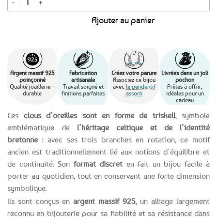
Ajouter au panier
Argent massif 925
Fabrication
Créez votre parure
Livrées dans un joli
poinçonné
artisanale
Associez ce bijou
pochon
Qualité joaillerie –
Travail soigné et
avec
le pendentif
Prêtes à offrir,
durable
finitions parfaites
assorti
idéales pour un
cadeau
Ces
clous d’oreilles sont en forme de triskell
, symbole
emblématique de
l’héritage celtique et de l’identité
bretonne
: avec ses trois branches en rotation, ce motif
ancien est traditionnellement lié aux notions d’équilibre et
de continuité. Son
format discret
en fait un bijou facile à
porter au quotidien, tout en conservant une forte dimension
symbolique.
Ils sont conçus en
argent massif 925
, un alliage largement
reconnu en bijouterie pour sa fiabilité et sa résistance dans