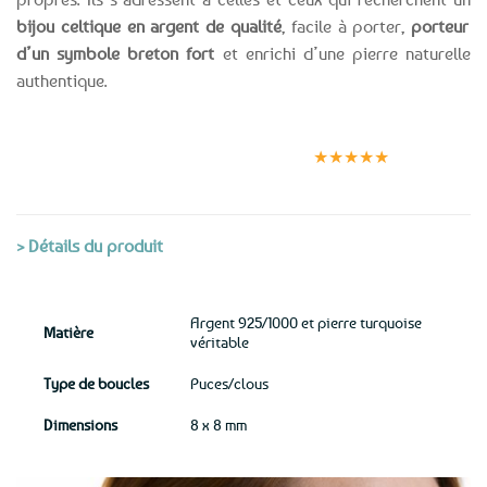
bijou celtique en argent de qualité
, facile à porter,
porteur
d’un symbole breton fort
et enrichi d’une pierre naturelle
authentique.
Expédition le
Clients
Paiement
jour même
satisfaits
sécurisé
★★★★★
(voir conditions)
> Détails du produit
Argent 925/1000 et pierre turquoise
Matière
véritable
Type de boucles
Puces/clous
Dimensions
8 x 8 mm