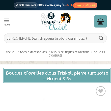
Passer
J’en profite 🐚
☀️ BZH Deals été
Offres iodées jusqu’à
–60%
au
contenu
🩷 CADEAU !
1 cadeau offert
dès 39€ d’achats
Voir cond. 🎁
MENU
📦 Livraison
En point relais dès
3,95€
seulement
Voir cond. 🚚
Recherche
pour :
ACCUEIL
/
DÉCO & ACCESSOIRES
/
BIJOUX CELTIQUES ET BRETONS
/
BOUCLES
D'OREILLES
Boucles d’oreilles clous Triskell pierre turquoise
– Argent 925
Ajouter