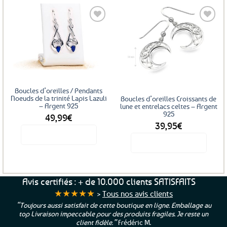
a
plusieurs
variations.
Les
Ajouter
Ajouter
options
aux
aux
favoris
favoris
peuvent
être
choisies
Boucles d’oreilles / Pendants
sur
Noeuds de la trinité Lapis Lazuli
Boucles d’oreilles Croissants de
– Argent 925
la
lune et entrelacs celtes – Argent
925
49,99
€
page
39,95
€
du
Voir le produit
produit
Voir le produit
Avis certifiés : + de 10.000 clients SATISFAITS
★★★★★
>
Tous nos avis clients
“Toujours aussi satisfait de cette boutique en ligne. Emballage au
top Livraison impeccable pour des produits fragiles. Je reste un
client fidèle.”
Frédéric M.