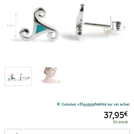
aux
favoris
Cumulez +37
points
fidélité sur cet achat
37,95
€
En stock
quantité de Boucles d'oreilles clous Triskell pierre turquoise - Argent 925