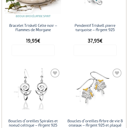
favoris
favoris
BIJOUX BROCÉLIANDE SPIRIT
Bracelet Triskell Celte noir –
Pendentif Triskell pierre
Flammes de Morgane
turquoise – Argent 925
19,95
€
37,95
€
Voir le produit
Voir le produit
Ajouter
Ajouter
aux
aux
favoris
favoris
Boucles d’oreilles Spirales et
Boucles d’oreilles Arbre de vie &
noeud celtique – Argent 925
oiseaux – Argent 925 et plaqué