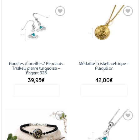
Ajouter
Ajouter
aux
aux
favoris
favoris
Boucles d’oreilles / Pendants
Médaille Triskell celtique –
Triskell pierre turquoise –
Plaqué or
Argent 925
39,95
€
42,00
€
Voir le produit
Voir le produit
Ajouter
Ajouter
aux
aux