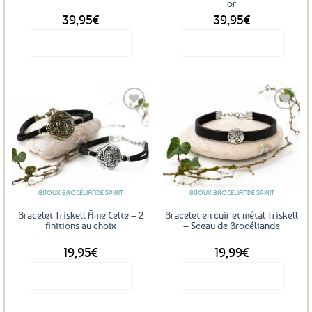
or
39,95
€
39,95
€
Voir le produit
Voir le produit
Ajouter
Ajouter
aux
aux
favoris
favoris
BIJOUX BROCÉLIANDE SPIRIT
BIJOUX BROCÉLIANDE SPIRIT
Bracelet Triskell Âme Celte – 2
Bracelet en cuir et métal Triskell
finitions au choix
– Sceau de Brocéliande
19,95
€
19,99
€
Voir le produit
Voir le produit
Ce
produit