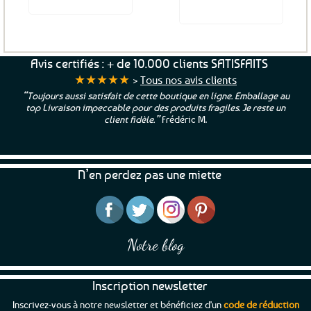
Voir le produit
Ce
produit
a
Avis certifiés : + de 10.000 clients SATISFAITS
plusieurs
★★★★★
>
Tous nos avis clients
variations.
“Toujours aussi satisfait de cette boutique en ligne. Emballage au
Les
top Livraison impeccable pour des produits fragiles. Je reste un
options
client fidèle.”
Frédéric M.
peuvent
être
choisies
N’en perdez pas une miette
sur
la
page
du
produit
Notre blog
Inscription newsletter
Inscrivez-vous à notre newsletter et bénéficiez d'un
code de réduction