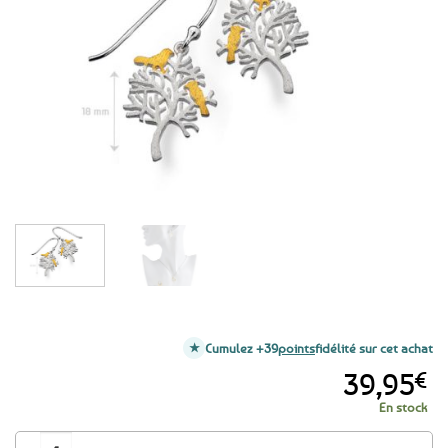
aux
favoris
Cumulez +39
points
fidélité sur cet achat
39,95
€
En stock
quantité de Boucles d'oreilles Arbre de vie & oiseaux - Argent 925 et pla