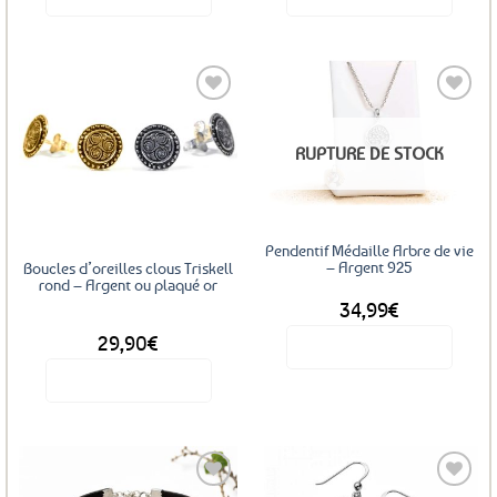
Ce
Ce
produit
produit
a
a
plusieurs
plusieurs
variations.
variations.
Les
Les
Ajouter
Ajouter
RUPTURE DE STOCK
options
options
aux
aux
favoris
favoris
peuvent
peuvent
être
être
choisies
choisies
Pendentif Médaille Arbre de vie
sur
sur
– Argent 925
Boucles d’oreilles clous Triskell
la
la
rond – Argent ou plaqué or
34,99
€
page
page
DÈS
du
du
29,90
€
Voir le produit
produit
produit
Voir le produit
Ce
produit
a
plusieurs