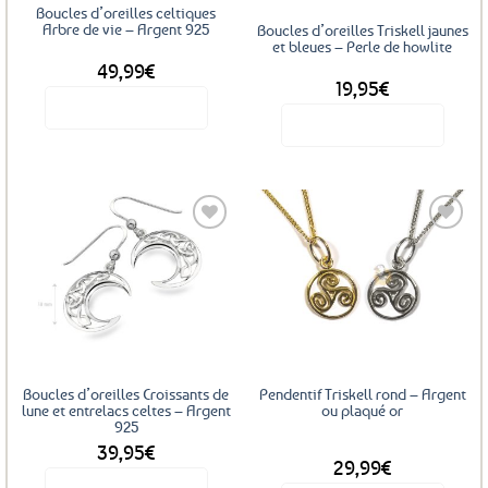
Boucles d’oreilles celtiques
Arbre de vie – Argent 925
Boucles d’oreilles Triskell jaunes
et bleues – Perle de howlite
49,99
€
19,95
€
Voir le produit
Voir le produit
Ajouter
Ajouter
aux
aux
favoris
favoris
Boucles d’oreilles Croissants de
Pendentif Triskell rond – Argent
lune et entrelacs celtes – Argent
ou plaqué or
925
39,95
€
DÈS
29,99
€
Voir le produit