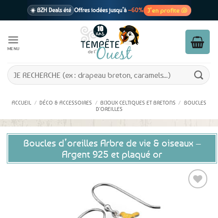
Passer
J’en profite 🐚
☀️ BZH Deals été
Offres iodées jusqu’à
–60%
au
contenu
🩷 CADEAU !
1 cadeau offert
dès 39€ d’achats
Voir cond. 🎁
MENU
📦 Livraison
En point relais dès
3,95€
seulement
Voir cond. 🚚
Recherche
pour :
ACCUEIL
/
DÉCO & ACCESSOIRES
/
BIJOUX CELTIQUES ET BRETONS
/
BOUCLES
D'OREILLES
Boucles d’oreilles Arbre de vie & oiseaux –
Argent 925 et plaqué or
Ajouter