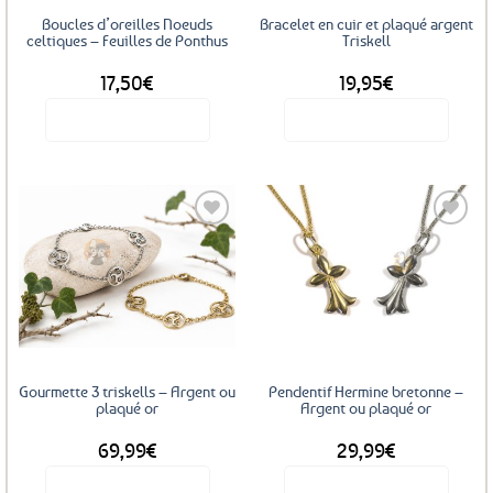
Boucles d’oreilles Noeuds
Bracelet en cuir et plaqué argent
celtiques – Feuilles de Ponthus
Triskell
17,50
€
19,95
€
Voir le produit
Voir le produit
Ce
produit
a
plusieurs
variations.
Les
Ajouter
Ajouter
options
aux
aux
favoris
favoris
peuvent
être
choisies
sur
Gourmette 3 triskells – Argent ou
Pendentif Hermine bretonne –
la
plaqué or
Argent ou plaqué or
page
69,99
€
29,99
€
du
produit
Voir le produit
Voir le produit