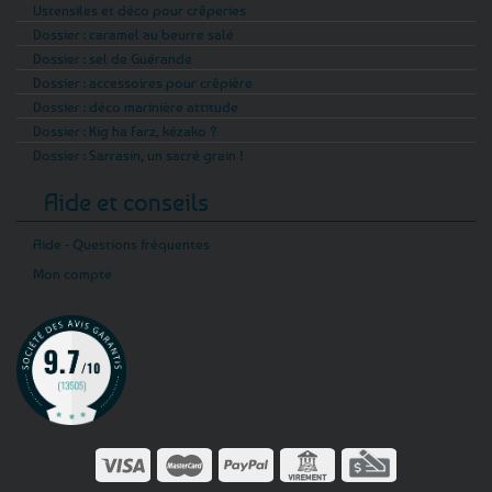
Ustensiles et déco pour crêperies
Dossier : caramel au beurre salé
Dossier : sel de Guérande
Dossier : accessoires pour crêpière
Dossier : déco marinière attitude
Dossier : Kig ha Farz, kézako ?
Dossier : Sarrasin, un sacré grain !
Aide et conseils
Aide - Questions fréquentes
Mon compte