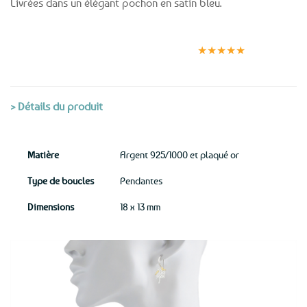
Livrées dans un élégant pochon en satin bleu.
Expédition le
Clients
Paiement
jour même
satisfaits
sécurisé
★★★★★
(voir conditions)
> Détails du produit
Matière
Argent 925/1000 et plaqué or
Type de boucles
Pendantes
Dimensions
18 x 13 mm