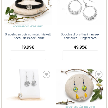
variations.
Les
Ajouter
Ajouter
options
aux
aux
favoris
favoris
peuvent
être
BIJOUX BROCÉLIANDE SPIRIT
choisies
sur
Bracelet en cuir et métal Triskell
Boucles d’oreilles Anneaux
la
– Sceau de Brocéliande
celtiques – Argent 925
page
19,99
€
49,95
€
du
produit
Voir le produit
Voir le produit
Ajouter
Ajouter
aux
aux
favoris
favoris
BIJOUX BROCÉLIANDE SPIRIT