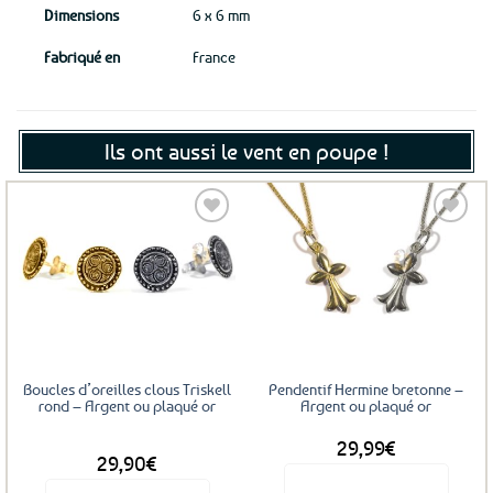
Dimensions
6 x 6 mm
Fabriqué en
France
Ils ont aussi le vent en poupe !
Ajouter
Ajouter
aux
aux
favoris
favoris
Boucles d’oreilles clous Triskell
Pendentif Hermine bretonne –
rond – Argent ou plaqué or
Argent ou plaqué or
29,99
€
DÈS
29,90
€
Voir le produit