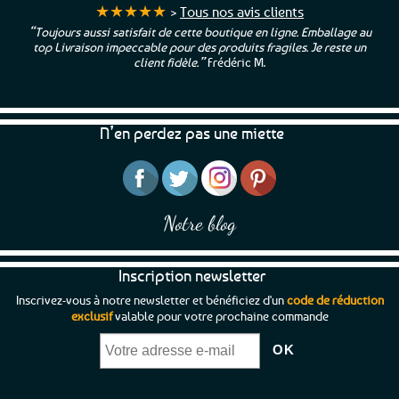
plusieurs
★★★★★
>
Tous nos avis clients
variations.
“Toujours aussi satisfait de cette boutique en ligne. Emballage au
Les
top Livraison impeccable pour des produits fragiles. Je reste un
options
client fidèle.”
Frédéric M.
peuvent
être
choisies
N’en perdez pas une miette
sur
la
page
du
produit
Notre blog
Inscription newsletter
Inscrivez-vous à notre newsletter et bénéficiez d'un
code de réduction
exclusif
valable pour votre prochaine commande