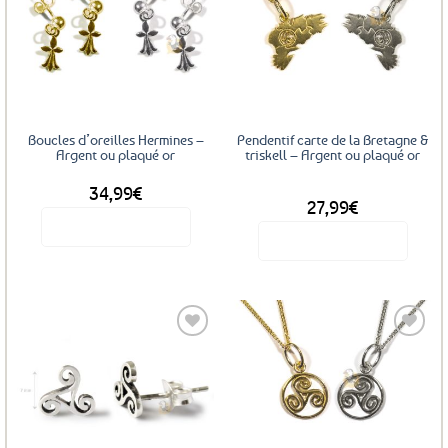
Ajouter
Ajouter
aux
aux
favoris
favoris
Boucles d’oreilles Hermines –
Pendentif carte de la Bretagne &
Argent ou plaqué or
triskell – Argent ou plaqué or
34,99
€
DÈS
27,99
€
Voir le produit
Voir le produit
Ce
Ce
produit
produit
a
a
plusieurs
plusieurs
variations.
variations.
Les
Les
options
Ajouter
Ajouter
options
aux
aux
peuvent
favoris
favoris
peuvent
être
être
choisies