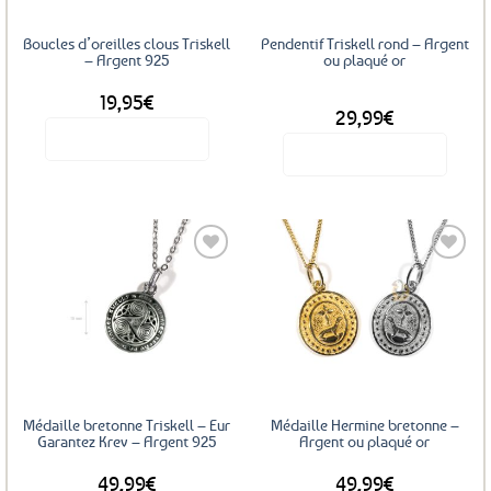
choisies
sur
sur
Boucles d’oreilles clous Triskell
Pendentif Triskell rond – Argent
la
la
– Argent 925
ou plaqué or
page
page
du
19,95
€
DÈS
du
produit
29,99
€
produit
Voir le produit
Voir le produit
Ce
produit
a
plusieurs
variations.
Les
Ajouter
Ajouter
options
aux
aux
favoris
favoris
peuvent
être
choisies
sur
Médaille bretonne Triskell – Eur
Médaille Hermine bretonne –
la
Garantez Krev – Argent 925
Argent ou plaqué or
page
49,99
€
49,99
€
du