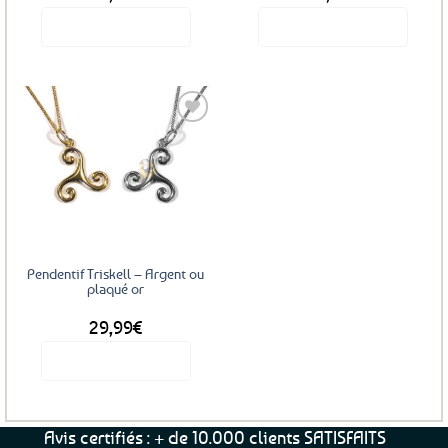
produit
Voir le produit
Voir le produit
Ce
produit
a
plusieurs
variations.
Les
Ajouter
options
aux
favoris
peuvent
être
choisies
sur
Pendentif Triskell – Argent ou
la
plaqué or
page
29,99
€
du
produit
Voir le produit
Ce
produit
a
Avis certifiés : + de 10.000 clients SATISFAITS