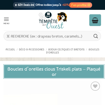
Passer
J’en profite 🐚
☀️ BZH Deals été
Offres iodées jusqu’à
–60%
au
contenu
🩷 CADEAU !
1 cadeau offert
dès 39€ d’achats
Voir cond. 🎁
MENU
📦 Livraison
En point relais dès
3,95€
seulement
Voir cond. 🚚
Recherche
pour :
ACCUEIL
/
DÉCO & ACCESSOIRES
/
BIJOUX CELTIQUES ET BRETONS
/
BOUCLES
D'OREILLES
Boucles d’oreilles clous Triskell plats – Plaqué
or
Ajouter