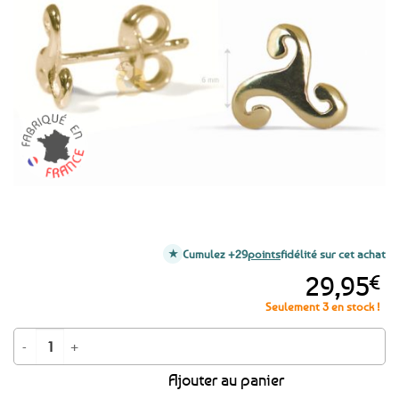
aux
favoris
Cumulez +29
points
fidélité sur cet achat
29,95
€
Seulement 3 en stock !
quantité de Boucles d'oreilles clous Triskell plats - Plaqué or
Ajouter au panier