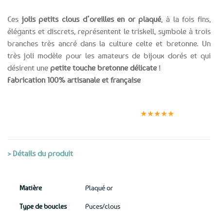
Ces
jolis petits clous d’oreilles en or plaqué
, à la fois fins,
élégants et discrets, représentent le triskell, symbole à trois
branches très ancré dans la culture celte et bretonne. Un
très joli modèle pour les amateurs de bijoux dorés et qui
désirent une
petite touche bretonne délicate
!
Fabrication 100% artisanale et française
Expédition le
Clients
Paiement
jour même
satisfaits
sécurisé
★★★★★
(voir conditions)
> Détails du produit
Matière
Plaqué or
Type de boucles
Puces/clous