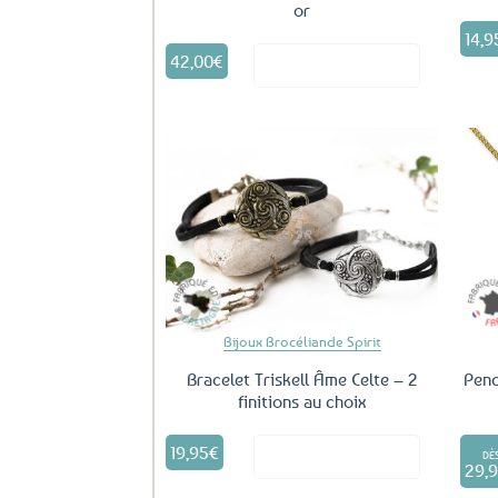
or
14,9
42,00
€
Voir le produit
Ajouter
aux
favoris
Bijoux Brocéliande Spirit
Bracelet Triskell Âme Celte – 2
Pend
finitions au choix
Ce
19,95
€
Voir le produit
produit
DÈ
29,
a