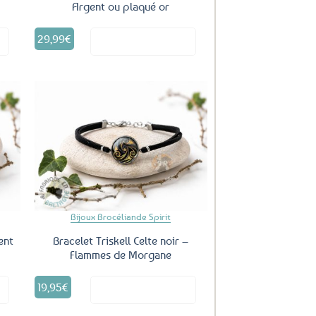
Argent ou plaqué or
Ce
29,99
€
it
Voir le produit
produit
a
plusieurs
variations.
Les
options
peuvent
uter
Ajouter
être
ux
aux
choisies
oris
favoris
sur
la
page
du
Bijoux Brocéliande Spirit
produit
ent
Bracelet Triskell Celte noir –
Flammes de Morgane
19,95
€
it
Voir le produit