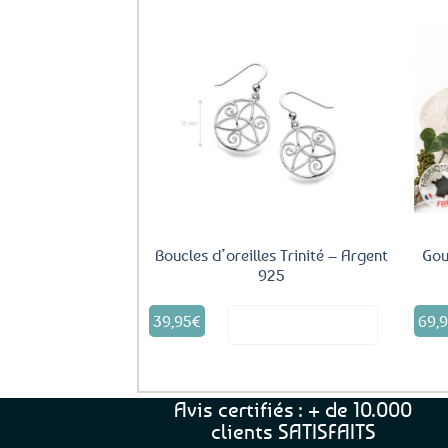
plusieurs
variations.
Les
options
peuvent
être
Ajouter
aux
choisies
favoris
sur
la
page
du
produit
Boucles d’oreilles Trinité – Argent
Gou
925
39,95
€
69,
Voir le produit
Avis certifiés : + de 10.000
clients SATISFAITS