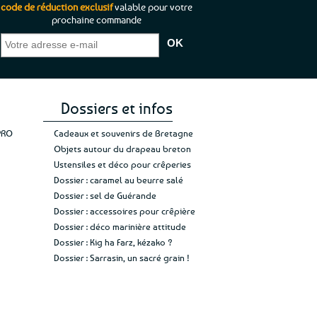
code de réduction exclusif
valable pour votre
prochaine commande
que je pouvais pas
“C’est agréable et tout aussi rassurant
“
 ;)
de constater qu’il n’y a pas de petite
l’oue
e de mon achat et
commande, mais un client à satisfaire.”
rapid
gez rien”
Jade C.
Guy H.
Vive 
Dossiers et infos
PRO
Cadeaux et souvenirs de Bretagne
Objets autour du drapeau breton
Ustensiles et déco pour crêperies
Dossier : caramel au beurre salé
Dossier : sel de Guérande
Dossier : accessoires pour crêpière
Dossier : déco marinière attitude
Dossier : Kig ha Farz, kézako ?
Dossier : Sarrasin, un sacré grain !