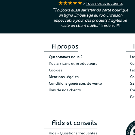
★★★★★
>
Tous nos avis clients
ur. La Bretagne à
“Toujours aussi satisfait de cette boutique
en ligne. Emballage au top Livraison
 moi qui suis si loin
impeccable pour des produits fragiles. Je
e”
Cathy P.
reste un client fidèle.”
Frédéric M.
A propos
Qui sommes-nous ?
Li
Nos artisans et producteurs
Co
Cookies
Fa
Mentions légales
Co
Conditions générales de vente
Sa
Avis de nos clients
Fo
Pa
Aide et conseils
Aide - Questions fréquentes