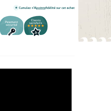
Cumulez +14
points
fidélité sur cet achat
Clients
Paiement
satisfaits
sécurisé
★★★★★