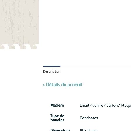
Description
> Détails du produit
Matière
Email / Cuivre / Laiton / Plaq
Type de
Pendantes
boucles
Dimensions
18 x 18 mm