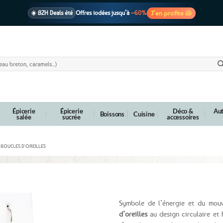
J’en profite 🐚
☀️ BZH Deals été
Offres iodées jusqu’à
–60%
🩷 CADEAU !
1 cadeau offert
dès 39€ d’achats
Voir cond. 🎁
📦 Livraison
En point relais dès
3,95€
seulement
Voir cond. 🚚
Épicerie
Épicerie
Déco &
Aut
Boissons
Cuisine
salée
sucrée
accessoires
BOUCLES D'OREILLES
il bleu
Symbole de l’énergie et du mouv
d’oreilles
au design circulaire et 