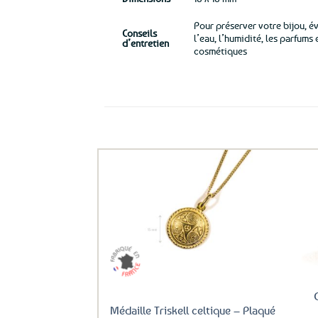
Pour préserver votre bijou, é
Conseils
l’eau, l’humidité, les parfums
d’entretien
cosmétiques
Ils ont aussi le vent en poupe !
Ajouter
aux
favoris
Médaille Triskell celtique – Plaqué