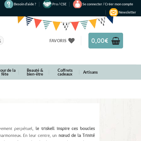
Besoin d’aide ?
Pro / CSE
Se connecter / Créer mon compte
Newsletter
0,00
€
FAVORIS
our de la
Beauté &
Coffrets
Artisans
fête
bien-être
cadeaux
ement perpétuel,
le triskell inspire ces boucles
harmonieux. En leur centre, un
nœud de la Trinité