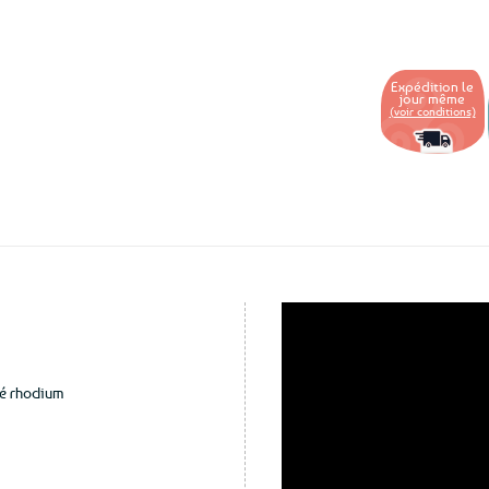
Ajouter
aux
favoris
Expédition le
jour même
(voir conditions)
ué rhodium