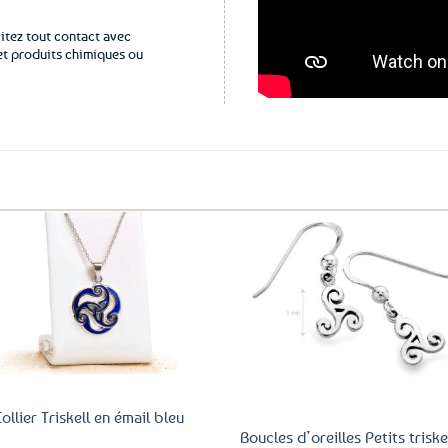
vitez tout contact avec
 et produits chimiques ou
Ajouter
Ajo
aux
a
favoris
fav
Collier Triskell en émail bleu
Boucles d’oreilles Petits triske