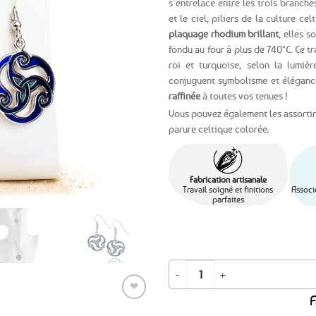
s’entrelace entre les trois branches
et le ciel, piliers de la culture ce
Ajouter
plaquage rhodium brillant
, elles s
aux
fondu au four à plus de 740°C. Ce t
favoris
roi et turquoise, selon la lumièr
conjuguent symbolisme et élégance
raffinée
à toutes vos tenues !
Vous pouvez également les assorti
parure celtique colorée.
Fabrication artisanale
Travail soigné et finitions
Associ
parfaites
quantité de Boucles d'oreilles Trisk
❤
A