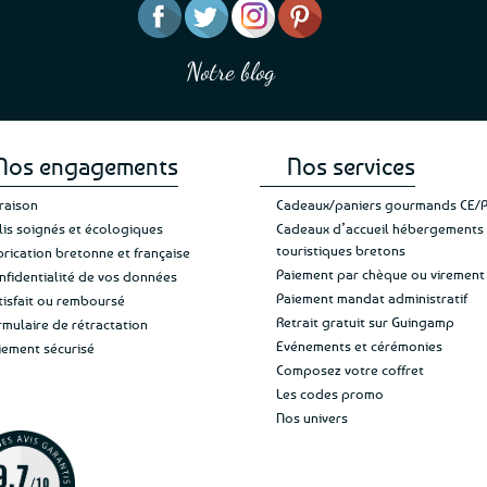
être
être
“J’ai mis 5 étoiles parce 
“Une boutique que je recommande pour
choisies
choisies
en mettre 6
leur sérieux, des bons et beaux produits
sur
sur
Notre blog
Je suis plus que satisfait
et une équipe à l’écoute :-)”
Patricia M.
la
la
de ma livraison. Ne chan
page
page
du
du
produit
produit
Nos engagements
Nos services
vraison
Cadeaux/paniers gourmands CE/
lis soignés et écologiques
Cadeaux d’accueil hébergements
touristiques bretons
brication bretonne et française
Paiement par chèque ou virement
nfidentialité de vos données
Paiement mandat administratif
tisfait ou remboursé
Retrait gratuit sur Guingamp
rmulaire de rétractation
Evénements et cérémonies
iement sécurisé
Composez votre coffret
Les codes promo
Nos univers