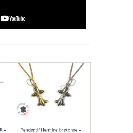
uter
Ajouter
ux
aux
oris
favoris
ll –
Pendentif Hermine bretonne –