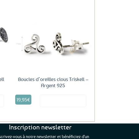
uter
Ajouter
ux
aux
oris
favoris
ell
Boucles d’oreilles clous Triskell –
Argent 925
19,95
€
it
Voir le produit
Inscription newsletter
scrivez-vous à notre newsletter et bénéficiez d'un