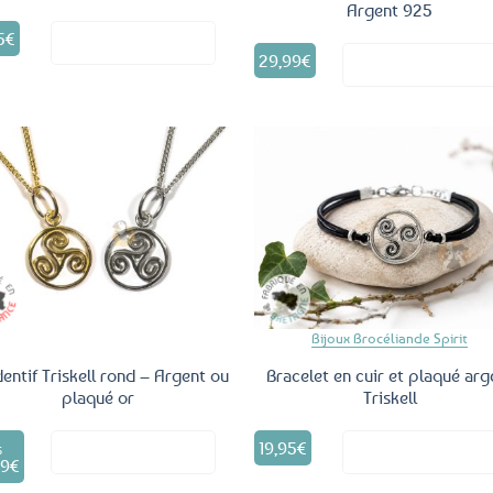
Argent 925
5
€
Voir le produit
29,99
€
Voir le produ
Ajouter
Ajo
aux
a
favoris
fav
Bijoux Brocéliande Spirit
entif Triskell rond – Argent ou
Bracelet en cuir et plaqué arg
plaqué or
Triskell
Ce
19,95
€
Voir le produit
Voir le produ
produit
S
99
€
a