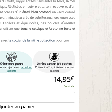
 du motif, rappelant les liens entre la terre, la mer
ltique. Réalisées en cuivre et laiton recouverts d’un
ont ornées d’un
émail bleu profond
, un verre coloré
ravail minutieux crée de subtiles nuances entre bleu
e. Légères et équilibrées, ces boucles d’oreilles
, offrant une
touche celtique et bretonne forte et
r avec
le collier de la même collection
pour une
Créez votre parure
Livrées dans un joli pochon
ez ce bijou avec
le collier
Prêtes à offrir, idéales pour un
assorti
cadeau
14,95
€
En stock
ell en émail bleu
jouter au panier