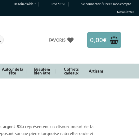
Besoin d’aide ?
Pro / CSE
Se connecter / Créer mon compte
Newsletter
0,00
€
FAVORIS
Autour de la
Beauté &
Coffrets
Artisans
fête
bien-être
cadeaux
en argent 925
représentent un discret noeud de la
reposant sur une pierre turquoise naturelle ronde et