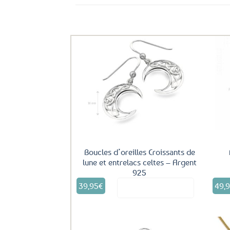
Ils ont aussi le vent en poupe !
Ajouter
aux
favoris
Boucles d’oreilles Croissants de
lune et entrelacs celtes – Argent
925
39,95
€
49,
Voir le produit