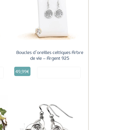
uter
Ajouter
ux
aux
oris
favoris
Boucles d’oreilles celtiques Arbre
de vie – Argent 925
49,99
€
it
Voir le produit
uter
Ajouter
ux
aux
oris
favoris