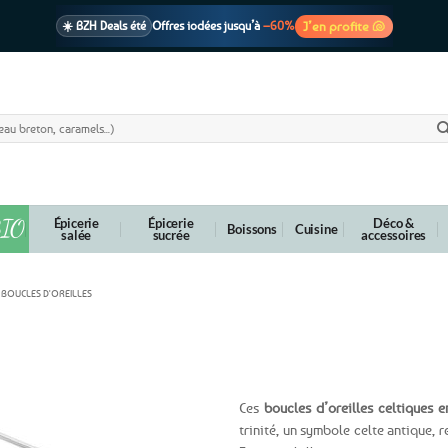
J’en profite 🐚
☀️ BZH Deals été
Offres iodées jusqu’à
–60%
🩷 CADEAU !
1 cadeau offert
dès 39€ d’achats
Voir cond. 🎁
📦 Livraison
En point relais dès
3,95€
seulement
Voir cond. 🚚
IO
Épicerie
Épicerie
Déco &
Boissons
Cuisine
salée
sucrée
accessoires
BOUCLES D'OREILLES
nité – Pierre turquoise naturelle / Argent 925
Ces
boucles d’oreilles celtiques 
trinité, un symbole celte antique, 