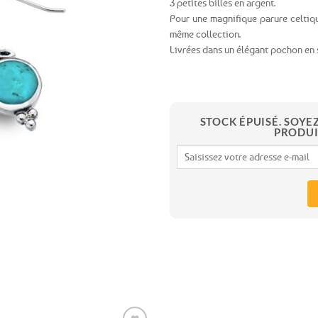
3 petites billes en argent.
Pour une magnifique parure celti
Ajouter
même collection.
aux
Livrées dans un élégant pochon en 
favoris
STOCK ÉPUISÉ. SOYE
PRODUI
Expédition le
jour même
(voir conditions)