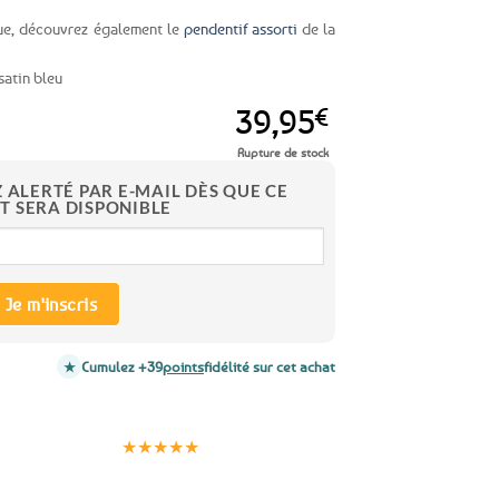
que, découvrez également le
pendentif assorti
de la
satin bleu
39,95
€
Rupture de stock
Z ALERTÉ PAR E-MAIL DÈS QUE CE
T SERA DISPONIBLE
Je m'inscris
Cumulez +39
points
fidélité sur cet achat
Clients
Paiement
satisfaits
sécurisé
★★★★★