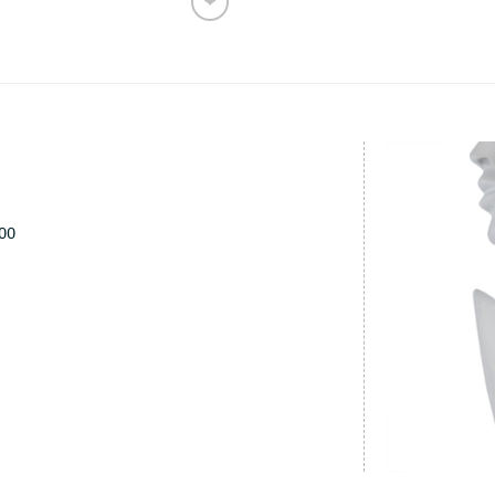
❤
Ajouter
aux
favoris
000