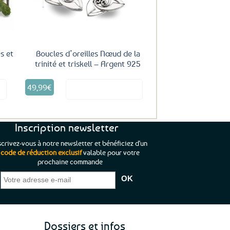
s et
Boucles d’oreilles Nœud de la
trinité et triskell – Argent 925
49,99
€
it
Voir le produit
Inscription newsletter
scrivez-vous à notre newsletter et bénéficiez d'un
code de réduction exclusif
valable pour votre
prochaine commande
que je pouvais pas
“C’est agréable et tout aussi rassurant
“
 ;)
de constater qu’il n’y a pas de petite
l’oue
e de mon achat et
commande, mais un client à satisfaire.”
rapid
gez rien”
Jade C.
Guy H.
Vive 
Dossiers et infos