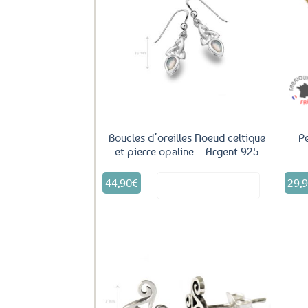
Ajouter
aux
favoris
Boucles d’oreilles Noeud celtique
P
et pierre opaline – Argent 925
44,90
€
29,
Voir le produit
Ajouter
aux
favoris