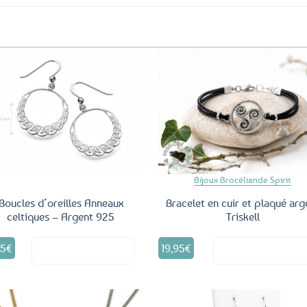
Ajouter
Ajo
aux
a
favoris
fav
Bijoux Brocéliande Spirit
Boucles d’oreilles Anneaux
Bracelet en cuir et plaqué arg
celtiques – Argent 925
Triskell
95
€
19,95
€
Voir le produit
Voir le produ