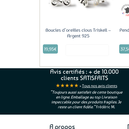
Boucles d’oreilles clous Triskell –
Pend
Argent 925
19,95
€
37,5
Voir le produit
Avis certifiés : + de 10.000
clients SATISFAITS
★★★★★
>
Tous nos avis clients
ur. La Bretagne à
“Toujours aussi satisfait de cette boutique
en ligne. Emballage au top Livraison
 moi qui suis si loin
impeccable pour des produits fragiles. Je
e”
Cathy P.
reste un client fidèle.”
Frédéric M.
A propos