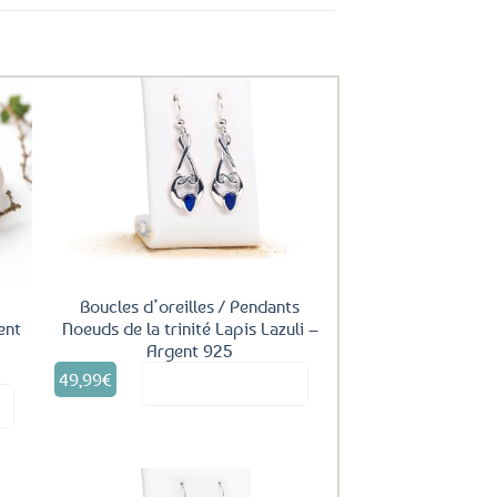
uter
Ajouter
ux
aux
oris
favoris
Boucles d’oreilles / Pendants
Noeuds de la trinité Lapis Lazuli –
ent
Argent 925
49,99
€
Voir le produit
it