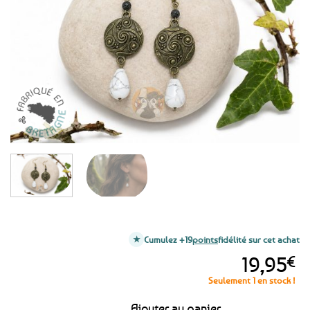
aux
favoris
Cumulez +19
points
fidélité sur cet achat
19,95
€
Seulement 1 en stock !
Ajouter au panier