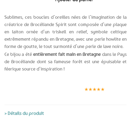
Sublimes, ces boucles d’oreilles nées de l’imagination de la
créatrice de Brocéliande Spirit sont composée d’une plaque
en laiton ornée d’un triskell en relief, symbole celtique
extrêmement répandu en Bretagne, avec une perle howlite en
forme de goutte, le tout surmonté d’une perle de lave noire.
Ce bijou a été
entièrement fait main en Bretagne
dans le Pays
de Brocéliande dont sa fameuse forêt est une épuisable et
féerique source d’inspiration !
Expédition le
Clients
Paiement
jour même
satisfaits
sécurisé
★★★★★
(voir conditions)
> Détails du produit