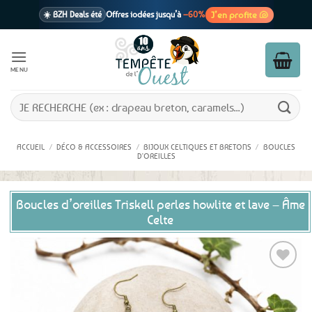
Passer
J’en profite 🐚
☀️ BZH Deals été
Offres iodées jusqu’à
–60%
au
contenu
🩷 CADEAU !
1 cadeau offert
dès 39€ d’achats
Voir cond. 🎁
MENU
📦 Livraison
En point relais dès
3,95€
seulement
Voir cond. 🚚
Recherche
pour :
ACCUEIL
/
DÉCO & ACCESSOIRES
/
BIJOUX CELTIQUES ET BRETONS
/
BOUCLES
D'OREILLES
Boucles d’oreilles Triskell perles howlite et lave – Âme
Celte
Ajouter