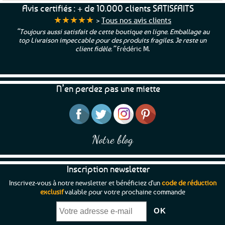
a
a
Avis certifiés : + de 10.000 clients SATISFAITS
plusieurs
plusieurs
★★★★★
>
Tous nos avis clients
variations.
variations.
“Toujours aussi satisfait de cette boutique en ligne. Emballage au
Les
Les
top Livraison impeccable pour des produits fragiles. Je reste un
options
options
client fidèle.”
Frédéric M.
peuvent
peuvent
être
être
choisies
choisies
N’en perdez pas une miette
sur
sur
la
la
page
page
du
du
produit
produit
Notre blog
Inscription newsletter
Inscrivez-vous à notre newsletter et bénéficiez d'un
code de réduction
exclusif
valable pour votre prochaine commande