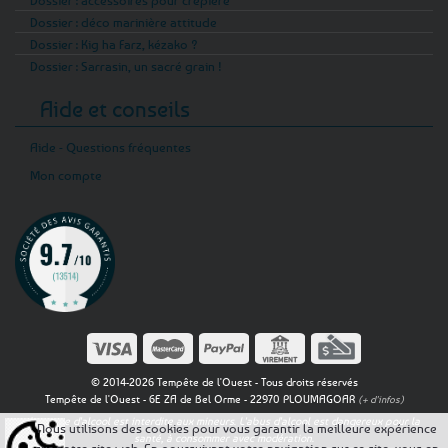
Dossier : déco marinière attitude
Dossier : Kig ha Farz, kézako ?
Dossier : Sarrasin, un sacré grain !
Aide et conseils
Aide - Questions fréquentes
Mon compte
© 2014-2026 Tempête de l'Ouest - Tous droits réservés
Tempête de l'Ouest - 6E ZA de Bel Orme - 22970 PLOUMAGOAR
(+ d'infos)
La vente d'alcool est interdite aux mineurs. L'abus d'alcool est dangereux pour la
Nous utilisons des cookies pour vous garantir la meilleure expérience
santé, à consommer avec modération.
sur notre site web. En poursuivant votre navigation sur ce site, vous en