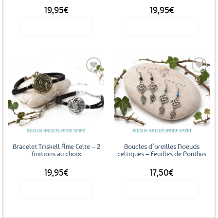
19,95
€
19,95
€
Voir le produit
Voir le produit
Ajouter
Ajouter
aux
aux
favoris
favoris
BIJOUX BROCÉLIANDE SPIRIT
BIJOUX BROCÉLIANDE SPIRIT
Bracelet Triskell Âme Celte – 2
Boucles d’oreilles Noeuds
finitions au choix
celtiques – Feuilles de Ponthus
19,95
€
17,50
€
Voir le produit
Voir le produit
Ce
Ce
produit
produit