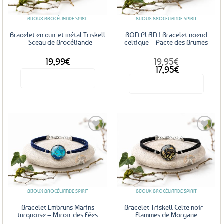
BIJOUX BROCÉLIANDE SPIRIT
BIJOUX BROCÉLIANDE SPIRIT
Bracelet en cuir et métal Triskell
BON PLAN ! Bracelet noeud
– Sceau de Brocéliande
celtique – Pacte des Brumes
19,99
€
19,95
€
Le
Le
17,95
€
prix
prix
Voir le produit
Voir le produit
initial
actuel
était :
est :
19,95€.
17,95€.
Ajouter
Ajouter
aux
aux
favoris
favoris
BIJOUX BROCÉLIANDE SPIRIT
BIJOUX BROCÉLIANDE SPIRIT
Bracelet Embruns Marins
Bracelet Triskell Celte noir –
turquoise – Miroir des Fées
Flammes de Morgane