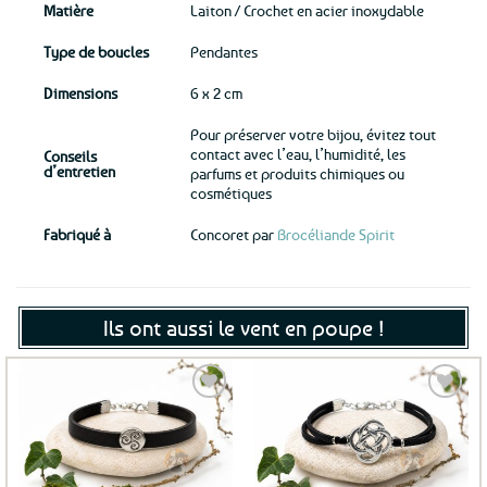
Matière
Laiton / Crochet en acier inoxydable
Type de boucles
Pendantes
Dimensions
6 x 2 cm
Pour préserver votre bijou, évitez tout
contact avec l’eau, l’humidité, les
Conseils
d’entretien
parfums et produits chimiques ou
cosmétiques
Fabriqué à
Concoret par
Brocéliande Spirit
Ils ont aussi le vent en poupe !
Ajouter
Ajouter
aux
aux
favoris
favoris