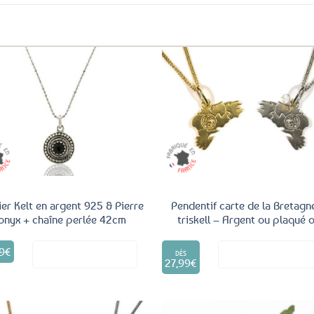
Ajouter
Ajo
aux
a
favoris
fav
ier Kelt en argent 925 & Pierre
Pendentif carte de la Bretagn
onyx + chaîne perlée 42cm
triskell – Argent ou plaqué 
Ce
9
€
Voir le produit
Voir le produ
produit
DÈS
27,99
€
a
plusieurs
variations.
Les