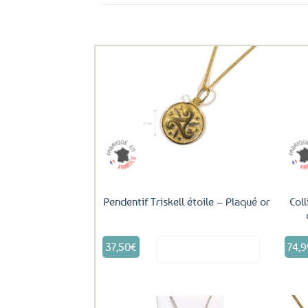
Ils ont aussi le vent en poupe !
Ajouter
aux
favoris
Pendentif Triskell étoile – Plaqué or
Coll
37,50
€
74,9
Voir le produit