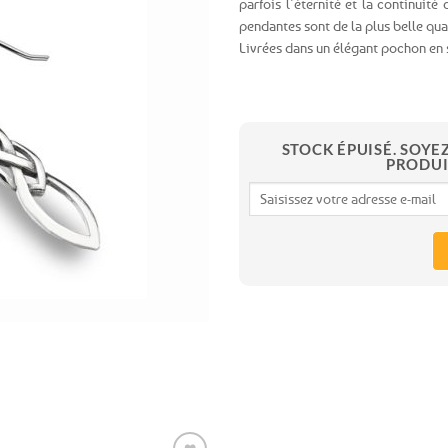
parfois l’éternité et la continuité 
pendantes sont de la plus belle qual
Ajouter
Livrées dans un élégant pochon en 
aux
favoris
STOCK ÉPUISÉ. SOYE
PRODUI
Expédition le
jour même
(voir conditions)