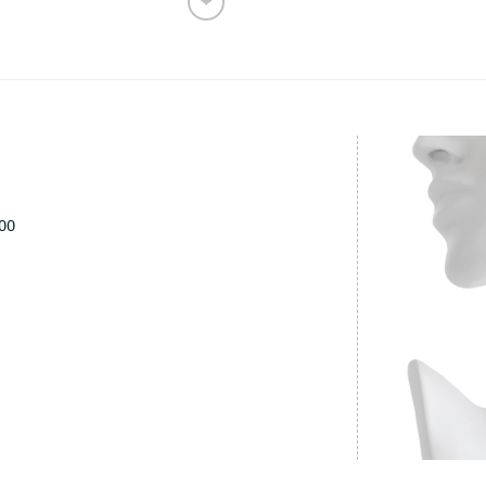
❤
Ajouter
aux
favoris
000