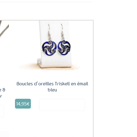
uter
Ajouter
ux
aux
oris
favoris
Boucles d’oreilles Triskell en émail
bleu
e &
or
14,95
€
Voir le produit
it