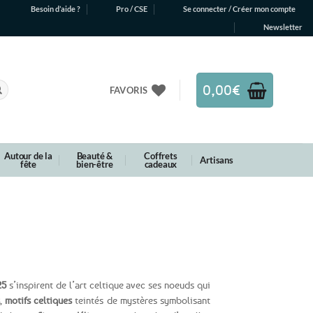
Besoin d’aide ?
Pro / CSE
Se connecter / Créer mon compte
Newsletter
0,00
€
FAVORIS
Autour de la
Beauté &
Coffrets
Artisans
fête
bien-être
cadeaux
25
s’inspirent de l’art celtique avec ses noeuds qui
,
motifs celtiques
teintés de mystères symbolisant