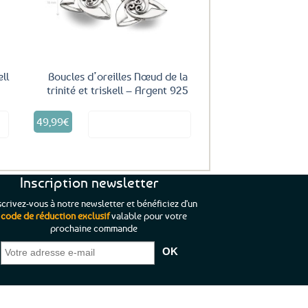
sur
la
page
du
produit
ell
Boucles d’oreilles Nœud de la
trinité et triskell – Argent 925
49,99
€
it
Voir le produit
Inscription newsletter
scrivez-vous à notre newsletter et bénéficiez d'un
code de réduction exclusif
valable pour votre
prochaine commande
que je pouvais pas
“C’est agréable et tout aussi rassurant
“
 ;)
de constater qu’il n’y a pas de petite
l’oue
e de mon achat et
commande, mais un client à satisfaire.”
rapid
gez rien”
Jade C.
Guy H.
Vive 