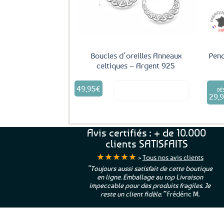
Boucles d’oreilles Anneaux
Pend
celtiques – Argent 925
49,95
€
Voir le produit
DÈ
29,
Avis certifiés : + de 10.000
clients SATISFAITS
★★★★★
>
Tous nos avis clients
ur. La Bretagne à
“Toujours aussi satisfait de cette boutique
en ligne. Emballage au top Livraison
 moi qui suis si loin
impeccable pour des produits fragiles. Je
e”
Cathy P.
reste un client fidèle.”
Frédéric M.