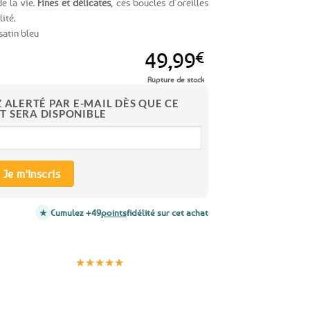
de la vie.
Fines et délicates
, ces boucles d’oreilles
ité.
satin bleu
49,99
€
Rupture de stock
Z ALERTÉ PAR E-MAIL DÈS QUE CE
T SERA DISPONIBLE
Je m'inscris
Cumulez +49
points
fidélité sur cet achat
Clients
Paiement
satisfaits
sécurisé
★★★★★