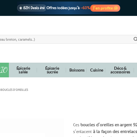
J’en profite 🐚
☀️ BZH Deals été
Offres iodées jusqu’à
–60%
🩷 CADEAU !
1 cadeau offert
dès 39€ d’achats
Voir cond. 🎁
📦 Livraison
En point relais dès
3,95€
seulement
Voir cond. 🚚
IO
Épicerie
Épicerie
Déco &
Boissons
Cuisine
salée
sucrée
accessoires
BOUCLES D'OREILLES
ques
Ces
boucles d’oreilles en argent 9
s’enlacent
à la façon des entrelacs