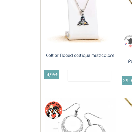
Ajouter
aux
favoris
Collier Noeud celtique multicolore
P
14,95
€
Voir le produit
29,
Ajouter
aux
favoris