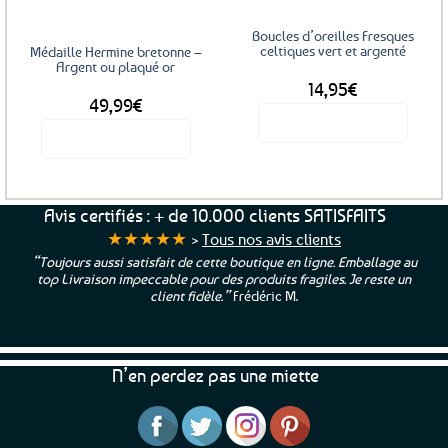
être
choisies
Boucles d’oreilles Fresques
sur
celtiques vert et argenté
Médaille Hermine bretonne –
la
Argent ou plaqué or
14,95
€
page
49,99
€
du
Voir le produit
produit
Voir le produit
Ce
produit
a
Avis certifiés : + de 10.000 clients SATISFAITS
plusieurs
★★★★★
>
Tous nos avis clients
variations.
 en ligne. Emballage au
“Une boutique que je recommande pour leur
Les
 fragiles. Je reste un
et beaux produits et une équipe à l’écoute
options
 M.
peuvent
être
choisies
N’en perdez pas une miette
sur
la
page
du