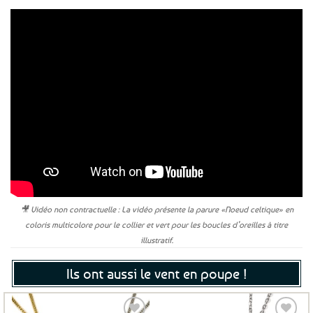
🎥 Vidéo non contractuelle : La vidéo présente la parure «Noeud celtique» en
coloris multicolore pour le collier et vert pour les boucles d’oreilles à titre
illustratif.
Ils ont aussi le vent en poupe !