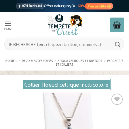
Passer
J’en profite 🐚
☀️ BZH Deals été
Offres iodées jusqu’à
–60%
au
contenu
🩷 CADEAU !
1 cadeau offert
dès 39€ d’achats
Voir cond. 🎁
MENU
📦 Livraison
En point relais dès
3,95€
seulement
Voir cond. 🚚
Recherche
pour :
ACCUEIL
/
DÉCO & ACCESSOIRES
/
BIJOUX CELTIQUES ET BRETONS
/
PENDENTIFS
ET COLLIERS
Collier Noeud celtique multicolore
Ajouter
aux