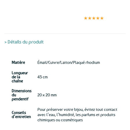
Expédition le
Clients
Paiement
jour même
satisfaits
sécurisé
★★★★★
(voir conditions)
> Détails du produit
Matière
Émail/Cuivre/Laiton/Plaqué rhodium
Longueur
de la
45 cm
chaîne
Dimensions
du
20 x 20 mm
pendentif
Pour préserver votre bijou, évitez tout contact
Conseils
avec l’eau, l’humidité, les parfums et produits
d’entretien
chimiques ou cosmétiques