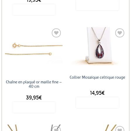
du
Voir le produit
produit
Voir le produit
Ajouter
Ajouter
aux
aux
favoris
favoris
Collier Mosaïque celtique rouge
Chaîne en plaqué or maille fine –
40 cm
14,95
€
39,95
€
Voir le produit
Voir le produit