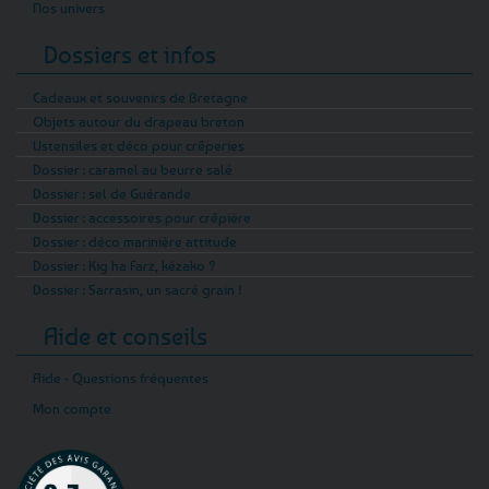
Nos univers
Dossiers et infos
Cadeaux et souvenirs de Bretagne
Objets autour du drapeau breton
Ustensiles et déco pour crêperies
Dossier : caramel au beurre salé
Dossier : sel de Guérande
Dossier : accessoires pour crêpière
Dossier : déco marinière attitude
Dossier : Kig ha Farz, kézako ?
Dossier : Sarrasin, un sacré grain !
Aide et conseils
Aide - Questions fréquentes
Mon compte