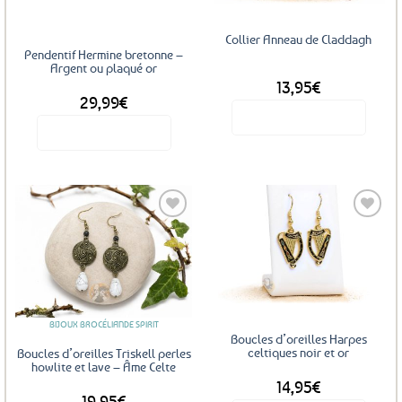
être
choisies
Collier Anneau de Claddagh
sur
Pendentif Hermine bretonne –
la
Argent ou plaqué or
13,95
€
page
29,99
€
du
Voir le produit
produit
Voir le produit
Ce
produit
a
plusieurs
variations.
Les
Ajouter
Ajouter
options
aux
aux
favoris
favoris
peuvent
être
BIJOUX BROCÉLIANDE SPIRIT
choisies
Boucles d’oreilles Harpes
sur
celtiques noir et or
Boucles d’oreilles Triskell perles
la
howlite et lave – Âme Celte
14,95
€
page
19,95
€