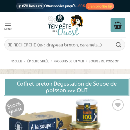
Passer
J’en profite 🐚
☀️ BZH Deals été
Offres iodées jusqu’à
–60%
au
contenu
🩷 CADEAU !
1 cadeau offert
dès 39€ d’achats
Voir cond. 🎁
MENU
📦 Livraison
En point relais dès
3,95€
seulement
Voir cond. 🚚
Recherche
pour :
ACCUEIL
/
ÉPICERIE SALÉE
/
PRODUITS DE LA MER
/
SOUPES DE POISSON
Coffret breton Dégustation de Soupe de
poisson >>> OUT
Ajouter