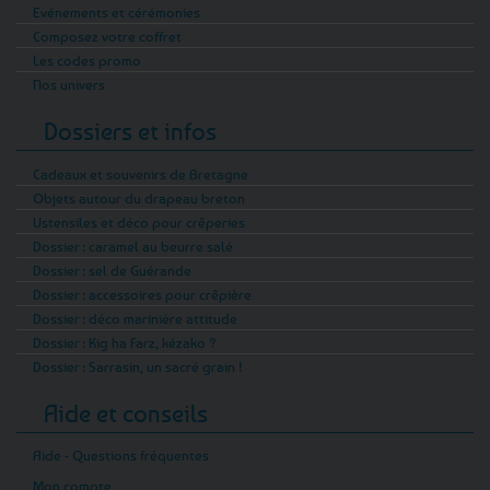
Evénements et cérémonies
Composez votre coffret
Les codes promo
Nos univers
Dossiers et infos
Cadeaux et souvenirs de Bretagne
Objets autour du drapeau breton
Ustensiles et déco pour crêperies
Dossier : caramel au beurre salé
Dossier : sel de Guérande
Dossier : accessoires pour crêpière
Dossier : déco marinière attitude
Dossier : Kig ha Farz, kézako ?
Dossier : Sarrasin, un sacré grain !
Aide et conseils
Aide - Questions fréquentes
Mon compte