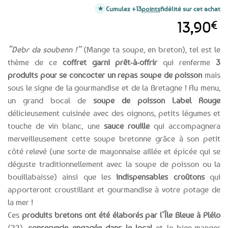
Cumulez +13
points
fidélité sur cet achat
13,90
€
“Debr da soubenn !”
(Mange ta soupe, en breton), tel est le
thème de ce
coffret garni prêt-à-offrir
qui renferme
3
produits pour se concocter un repas soupe de poisson
mais
sous le signe de la gourmandise et de la Bretagne ! Au menu,
un grand bocal de
soupe de poisson Label Rouge
délicieusement cuisinée avec des oignons, petits légumes et
touche de vin blanc, une
sauce rouille
qui accompagnera
merveilleusement cette soupe bretonne grâce à son petit
côté relevé (une sorte de mayonnaise aillée et épicée qui se
déguste traditionnellement avec la soupe de poisson ou la
bouillabaisse) ainsi que les
indispensables croûtons
qui
apporteront croustillant et gourmandise à votre potage de
la mer !
Ces
produits bretons ont été élaborés par l’Île Bleue à Plélo
(22),
conserverie engagée dans le local
et le bien-manger