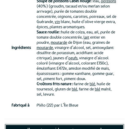
Soupe de poissons Label Rouge :
eau,
poissons
(40%) (groudin, tacaud et/ou merlan selon
arrivage), purée de tomates double
concentrée, oignons, carottes, poireaux, sel de
Guérande,
vin
blanc, huile d’olive vierge extra,
épices, plantes aromatiques.
Sauce rouille :
huile de colza, eau, ail, purée de
tomate double concentrée,
lait
entier en
poudre,
moutarde
de Dijon (eau, graines de
Ingrédients
moutarde
, vinaigre d’alcool, sel, antioxydant:
disulfite de potassium, acidifiant: acide
citrique), jaunes d’
oeufs
, vinaigre d’alcool
coloré (vinaigre d’alcool, colorant E150c),
émulsifiant: E472e, amidon modifié de maïs,
épaississants : gomme xanthane, gomme guar,
sel, piment fort, piment doux.
Croûtons frits nature :
farine de
blé
, huile de
tournesol, gluten de
blé
, farine de
blé
malté,
sel, levure.
Fabriqué à
Plélo (22) par L’Île Bleue