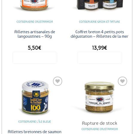
aux
aux
favoris
favoris
CONSERVERIE CRUSTARMOR
CONSERVERIE GROIX ET NATURE
Rillettes artisanales de
Coffret breton 4 petits pots
langoustines – 90g
dégustation – Rillettes de la mer
5,50
€
13,99
€
Voir le produit
Voir le produit
Ajouter
Ajouter
aux
aux
favoris
favoris
CONSERVERIE L'ÎLE BLEUE
Rupture de stock
CONSERVERIE CRUSTARMOR
Rillettes bretonnes de saumon