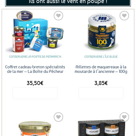
Ils ont aussi le vent en poupe !
Ajouter
Ajouter
aux
aux
favoris
favoris
CONSERVERIE LA POINTE DE PENMARC'H
CONSERVERIE L'ÎLE BLEUE
Coffret cadeau breton spécialités
Rillettes de maquereaux à la
de la mer – La Boîte du Pêcheur
moutarde à l’ancienne – 100g
35,50
€
3,85
€
Voir le produit
Voir le produit
Ajouter
Ajouter