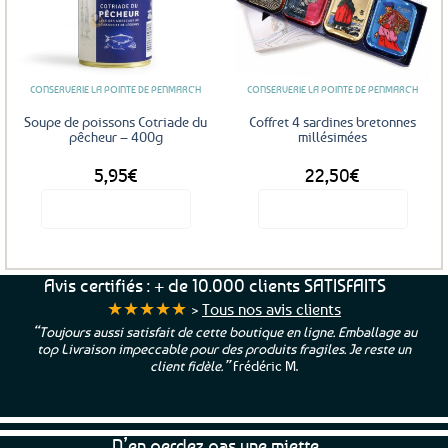
Ajouter
Ajouter
aux
aux
favoris
favoris
CONSERVERIE LA POINTE DE PENMARC'H
CONSERVERIE LA POINTE DE PENMARC'H
Soupe de poissons Cotriade du
Coffret 4 sardines bretonnes
pêcheur – 400g
millésimées
5,95
€
22,50
€
Voir le produit
Voir le produit
Avis certifiés : + de 10.000 clients SATISFAITS
★★★★★
>
Tous nos avis clients
“Toujours aussi satisfait de cette boutique en ligne. Emballage au
top Livraison impeccable pour des produits fragiles. Je reste un
client fidèle.”
Frédéric M.
N’en perdez pas une miette