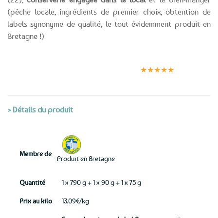
(pêche locale, ingrédients de premier choix, obtention de
labels synonyme de qualité, le tout évidemment produit en
Bretagne !)
Expédition le
Clients
Paiement
jour même
satisfaits
sécurisé
★★★★★
(voir conditions)
> Détails du produit
Membre de
Produit en Bretagne
Quantité
1 x 790 g + 1 x 90 g + 1 x 75 g
Prix au kilo
13.09€/kg