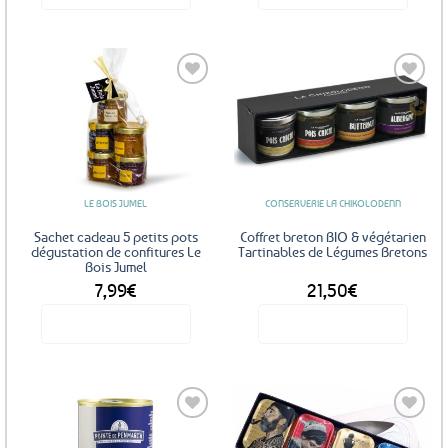
Ajouter
Ajouter
aux
aux
favoris
favoris
LE BOIS JUMEL
CONSERVERIE LA CHIKOLODENN
Sachet cadeau 5 petits pots
Coffret breton BIO & végétarien
dégustation de confitures Le
Tartinables de Légumes Bretons
Bois Jumel
7,99
€
21,50
€
Voir le produit
Voir le produit