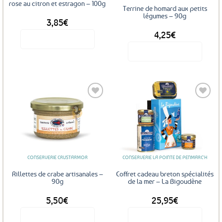
rose au citron et estragon – 100g
Terrine de homard aux petits
légumes – 90g
3,85
€
4,25
€
Voir le produit
Voir le produit
Ajouter
Ajouter
aux
aux
favoris
favoris
CONSERVERIE CRUSTARMOR
CONSERVERIE LA POINTE DE PENMARC'H
Rillettes de crabe artisanales –
Coffret cadeau breton spécialités
90g
de la mer – La Bigoudène
5,50
€
25,95
€
Voir le produit
Voir le produit