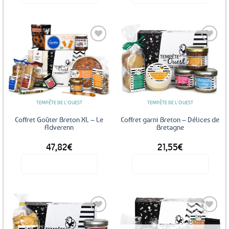
Ajouter
Ajouter
aux
aux
favoris
favoris
TEMPÊTE DE L'OUEST
TEMPÊTE DE L'OUEST
Coffret Goûter Breton XL – Le
Coffret garni Breton – Délices de
Adverenn
Bretagne
47,82
€
21,55
€
Voir le produit
Voir le produit