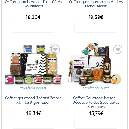
Coffret garni breton – Trois Pâtés
Coffret garni breton sucré – Les
Gourmands
Lichouseries
18,20
€
19,39
€
Voir le produit
Voir le produit
Ajouter
Ajouter
aux
aux
favoris
favoris
TEMPÊTE DE L'OUEST
TEMPÊTE DE L'OUEST
Coffret gourmand Apéritif Breton
Coffret Gourmand breton –
XL – Le Digor-Kalon
Découverte des Spécialités
Bretonnes
48,34
€
43,79
€
Voir le produit
Voir le produit