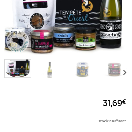
favoris
31,69
€
stock insuffisant