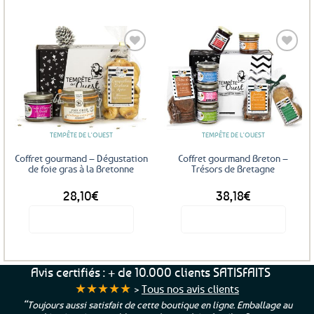
Ajouter
Ajouter
aux
aux
favoris
favoris
TEMPÊTE DE L'OUEST
TEMPÊTE DE L'OUEST
Coffret gourmand – Dégustation
Coffret gourmand Breton –
de foie gras à la Bretonne
Trésors de Bretagne
28,10
€
38,18
€
Voir le produit
Voir le produit
Avis certifiés : + de 10.000 clients SATISFAITS
★★★★★
>
Tous nos avis clients
“Toujours aussi satisfait de cette boutique en ligne. Emballage au