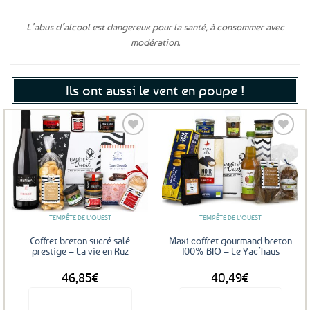
L’abus d’alcool est dangereux pour la santé, à consommer avec
modération.
Ils ont aussi le vent en poupe !
Ajouter
Ajouter
aux
aux
favoris
favoris
TEMPÊTE DE L'OUEST
TEMPÊTE DE L'OUEST
Coffret breton sucré salé
Maxi coffret gourmand breton
prestige – La vie en Ruz
100% BIO – Le Yac’haus
46,85
€
40,49
€
Voir le produit
Voir le produit