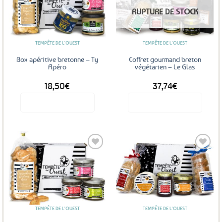
Ajouter
Ajouter
RUPTURE DE STOCK
aux
aux
favoris
favoris
TEMPÊTE DE L'OUEST
TEMPÊTE DE L'OUEST
Box apéritive bretonne – Ty
Coffret gourmand breton
Apéro
végétarien – Le Glas
18,50
€
37,74
€
Voir le produit
Voir le produit
Ajouter
Ajouter
aux
aux
favoris
favoris
TEMPÊTE DE L'OUEST
TEMPÊTE DE L'OUEST