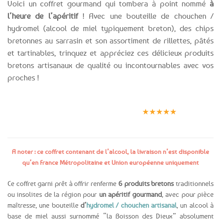
Voici un coffret gourmand qui tombera à point nommé
à
l’heure de l’apéritif
! Avec une bouteille de chouchen /
hydromel (alcool de miel typiquement breton), des chips
bretonnes au sarrasin et son assortiment de rillettes, pâtés
et tartinables, trinquez et appréciez ces délicieux produits
bretons artisanaux de qualité ou incontournables avec vos
proches !
Expédition le
Clients
Paiement
jour même
satisfaits
sécurisé
★★★★★
(voir conditions)
A noter : ce coffret contenant de l’alcool, la livraison n’est disponible
qu’en France Métropolitaine et Union européenne uniquement
Ce coffret garni prêt à offrir renferme
6 produits bretons
traditionnels
ou insolites de la région pour
un apéritif gourmand
, avec pour pièce
maîtresse, une bouteille
d’
hydromel / chouchen artisanal
, un alcool à
base de miel aussi surnommé “la Boisson des Dieux” absolument