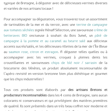
typique de Bretagne, à déguster avec de délicieuses verrines diverses
et variées de nos artisans locaux !
Pour accompagner sa dégustation, vous trouverez tout un assortiment
de tartinables de la mer et du terroir, avec une
terrine de campagne
aux tomates séchées
signée Hénaff Sélection, une savoureuse
crème de
betteraves BIO
onctueuse à souhait du Bois Jumel, un
pâté de
campagne à la pomme et au caramel au beurre salé
aux délicieux
accents sucrés/salés, et les délicieuses rillettes de la mer de l’Île Bleue
au
saumon rose, citron et estragon
. A déguster telles quelles ou à
accompagner avec les verrines, croquez à pleines dents les
croustillantes et savoureuses
chips de blé noir / sarrasin
de la
biscuiterie des Vénètes, un produit absolument incontournable de
l’apéro revisité en version bretonne bien plus diététique et gourmet
que les chips industrielles !
Tous ces produits sont élaborés par
des artisans Bretons et
producteurs incontournables
dans les 4 coins de Bretagne, sans aucun
colorants ni conservateurs et qui privilégient des matières premières
de qualité. Ils sont présentés dans un très beau coffret noir moderne et