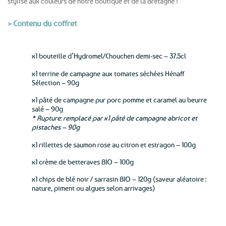
stylisé aux couleurs de notre boutique et de la Bretagne !
> Contenu du coffret
x1 bouteille d’Hydromel/Chouchen demi-sec – 37.5cl
x1 terrine de campagne aux tomates séchées Hénaff
Sélection – 90g
x1 pâté de campagne pur porc pomme et caramel au beurre
salé – 90g
* Rupture: remplacé par x1 pâté de campagne abricot et
pistaches – 90g
x1 rillettes de saumon rose au citron et estragon – 100g
x1 crème de betteraves BIO – 100g
x1 chips de blé noir / sarrasin BIO – 120g (saveur aléatoire :
nature, piment ou algues selon arrivages)