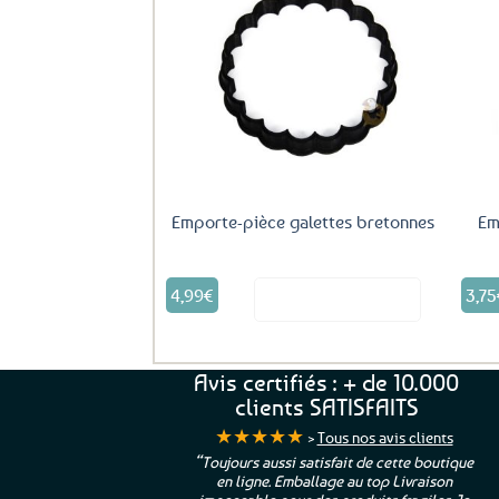
options
peuvent
être
Ajouter
aux
choisies
favoris
sur
la
page
du
produit
Emporte-pièce galettes bretonnes
Em
4,99
€
3,75
Voir le produit
Avis certifiés : + de 10.000
clients SATISFAITS
★★★★★
>
Tous nos avis clients
ur. La Bretagne à
“Toujours aussi satisfait de cette boutique
en ligne. Emballage au top Livraison
 moi qui suis si loin