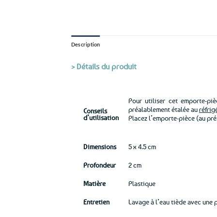
Description
> Détails du produit
Pour utiliser cet emporte-pi
préalablement étalée au
réfrig
Conseils
d’utilisation
Placez l’emporte-pièce (au pr
Dimensions
5 x 4.5 cm
Profondeur
2 cm
Matière
Plastique
Entretien
Lavage à l’eau tiède avec une p