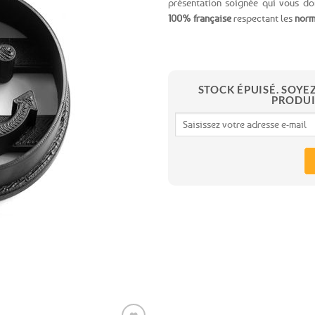
présentation soignée qui vous d
100% française
respectant les
norm
Ajouter
aux
favoris
STOCK ÉPUISÉ. SOYE
PRODUI
Expédition le
jour même
(voir conditions)