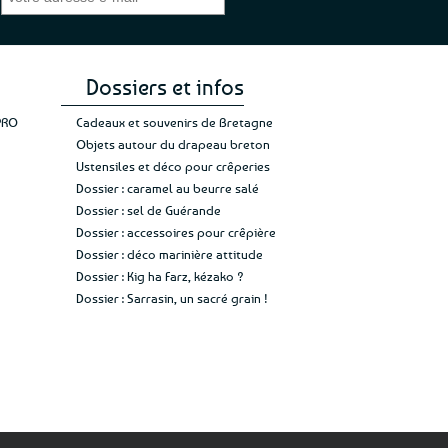
gez rien”
Jade C.
Guy H.
Vive 
Dossiers et infos
PRO
Cadeaux et souvenirs de Bretagne
Objets autour du drapeau breton
Ustensiles et déco pour crêperies
Dossier : caramel au beurre salé
Dossier : sel de Guérande
Dossier : accessoires pour crêpière
Dossier : déco marinière attitude
Dossier : Kig ha Farz, kézako ?
Dossier : Sarrasin, un sacré grain !