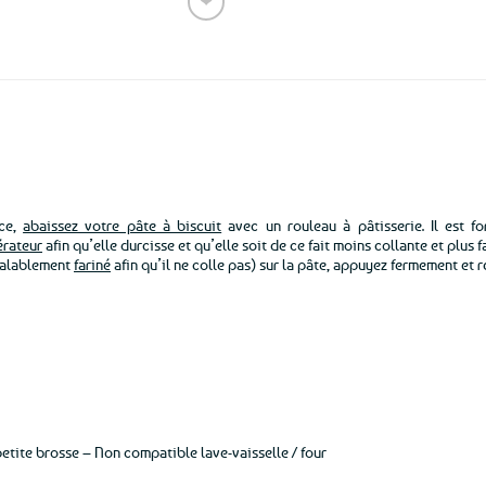
❤
Ajouter
aux
favoris
èce,
abaissez votre pâte à biscuit
avec un rouleau à pâtisserie. Il est f
érateur
afin qu’elle durcisse et qu’elle soit de ce fait moins collante et plus fa
éalablement
fariné
afin qu’il ne colle pas) sur la pâte, appuyez fermement et re
etite brosse – Non compatible lave-vaisselle / four