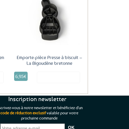
uter
Ajouter
ux
aux
oris
favoris
en
Emporte-pièce Presse à biscuit –
La Bigoudène bretonne
6,95
€
it
Voir le produit
Inscription newsletter
scrivez-vous à notre newsletter et bénéficiez d'un
code de réduction exclusif
valable pour votre
prochaine commande
que je pouvais pas
“C’est agréable et tout aussi rassurant
“
 ;)
de constater qu’il n’y a pas de petite
l’oue
e de mon achat et
commande, mais un client à satisfaire.”
rapid