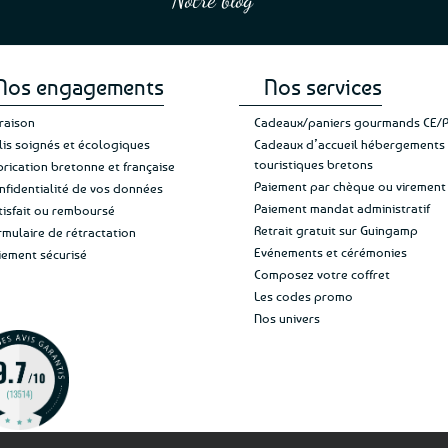
et une équipe à l’écoute :-)”
Patricia M.
de ma livraison. Ne chan
Nos engagements
Nos services
vraison
Cadeaux/paniers gourmands CE/
lis soignés et écologiques
Cadeaux d’accueil hébergements
touristiques bretons
brication bretonne et française
Paiement par chèque ou virement
nfidentialité de vos données
Paiement mandat administratif
tisfait ou remboursé
Retrait gratuit sur Guingamp
rmulaire de rétractation
Evénements et cérémonies
iement sécurisé
Composez votre coffret
Les codes promo
Nos univers