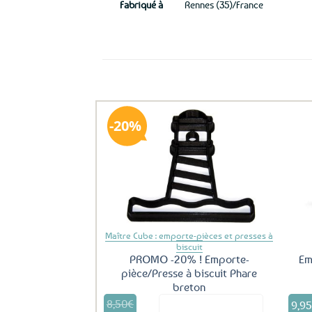
Fabriqué à
Rennes (35)/France
Ils ont aussi le vent en poupe !
20%
Ajouter
aux
favoris
Maître Cube : emporte-pièces et presses à
biscuit
PROMO -20% ! Emporte-
Em
pièce/Presse à biscuit Phare
breton
8,50
€
Le
9,9
Voir le produit