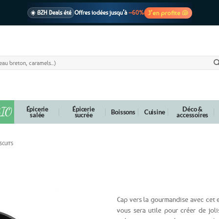
J’en profite 🐚
☀️ BZH Deals été
Offres iodées jusqu’à
–60%
🩷 CADEAU !
1 cadeau offert
dès 39€ d’achats
Voir cond. 🎁
📦 Livraison
En point relais dès
3,95€
seulement
Voir cond. 🚚
IO
Épicerie
Épicerie
Déco &
Boissons
Cuisine
salée
sucrée
accessoires
SCUITS
 Ancre marine
Cap vers la gourmandise avec cet e
vous sera utile pour créer de jol