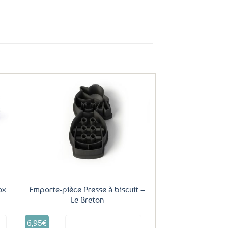
uter
Ajouter
ux
aux
oris
favoris
ox
Emporte-pièce Presse à biscuit –
Le Breton
6,95
€
it
Voir le produit