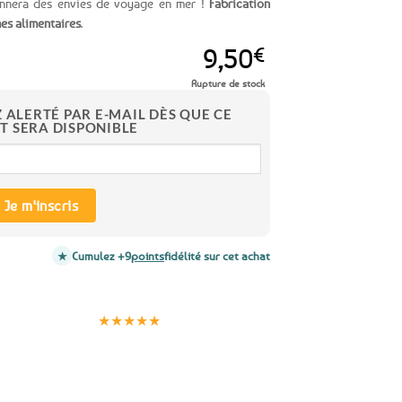
onnera des envies de voyage en mer !
Fabrication
es alimentaires
.
9,50
€
Rupture de stock
Z ALERTÉ PAR E-MAIL DÈS QUE CE
T SERA DISPONIBLE
Je m'inscris
Cumulez +9
points
fidélité sur cet achat
Clients
Paiement
satisfaits
sécurisé
★★★★★