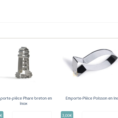
Ajouter
Ajo
aux
a
favoris
fav
porte-pièce Phare breton en
Emporte-Pièce Poisson en in
inox
5
€
3,00
€
Voir le produit
Voir le produ