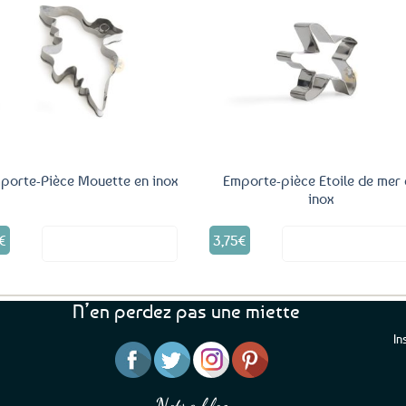
Ajouter
Ajo
aux
a
favoris
fav
porte-Pièce Mouette en inox
Emporte-pièce Etoile de mer 
inox
€
3,75
€
Voir le produit
Voir le produ
N’en perdez pas une miette
In
“J’ai mis 5 étoiles parce 
“Une boutique que je recommande pour
en mettre 6
leur sérieux, des bons et beaux produits
Notre blog
Je suis plus que satisfait