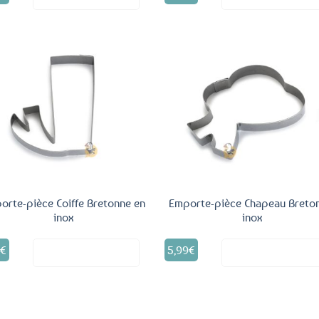
Ajouter
Ajo
aux
a
favoris
fav
orte-pièce Coiffe Bretonne en
Emporte-pièce Chapeau Breto
inox
inox
9
€
5,99
€
Voir le produit
Voir le produ