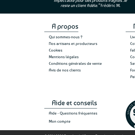
impeccable pour des produits fragiles. Je
e”
Cathy P.
reste un client fidèle.”
Frédéric M.
A propos
Qui sommes-nous ?
Li
Nos artisans et producteurs
Co
Cookies
Fa
Mentions légales
Co
Conditions générales de vente
Sa
Avis de nos clients
Fo
Pa
Aide et conseils
Aide - Questions fréquentes
Mon compte