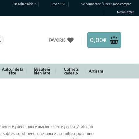
Besoin d’aide ?
Pro / CSE
Se connecter / Créer mon compte
Newsletter
0,00
€
FAVORIS
Autour de la
Beauté &
Coffrets
Artisans
fête
bien-être
cadeaux
mporte pièce ancre marine : cette presse à biscuit
is sablés rond avec une ancre au milieu pour une