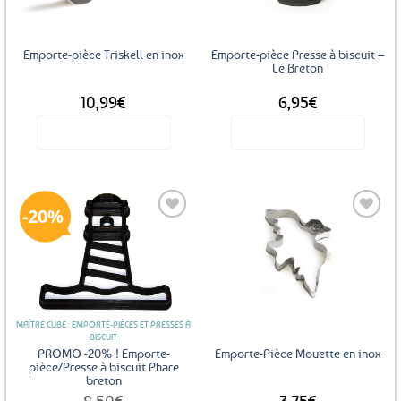
Emporte-pièce Triskell en inox
Emporte-pièce Presse à biscuit –
Le Breton
10,99
€
6,95
€
Voir le produit
Voir le produit
20%
Ajouter
Ajouter
aux
aux
favoris
favoris
MAÎTRE CUBE : EMPORTE-PIÈCES ET PRESSES À
BISCUIT
PROMO -20% ! Emporte-
Emporte-Pièce Mouette en inox
pièce/Presse à biscuit Phare
breton