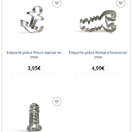
Ajouter
Ajouter
aux
aux
favoris
favoris
Emporte-pièce Ancre marine en
Emporte-pièce Homard breton en
inox
inox
3,95
€
4,99
€
Voir le produit
Voir le produit
Ajouter
aux
favoris