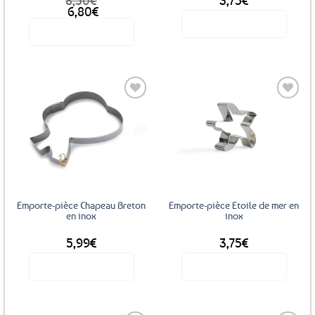
8,50
€
3,75
€
Le
Le
6,80
€
prix
prix
Voir le produit
Voir le produit
initial
actuel
était :
est :
8,50€.
6,80€.
Ajouter
Ajouter
aux
aux
favoris
favoris
Emporte-pièce Chapeau Breton
Emporte-pièce Etoile de mer en
en inox
inox
5,99
€
3,75
€
Voir le produit
Voir le produit