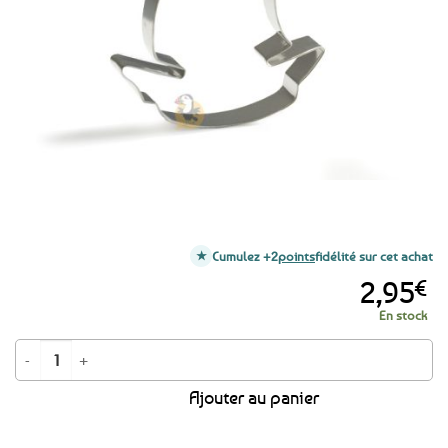
favoris
Cumulez +2
points
fidélité sur cet achat
2,95
€
En stock
quantité de Emporte-pièce Bateau pirate en fer blanc
Ajouter au panier