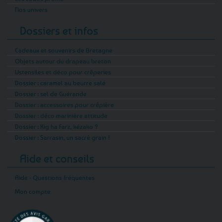
Nos univers
Dossiers et infos
Cadeaux et souvenirs de Bretagne
Objets autour du drapeau breton
Ustensiles et déco pour crêperies
Dossier : caramel au beurre salé
Dossier : sel de Guérande
Dossier : accessoires pour crêpière
Dossier : déco marinière attitude
Dossier : Kig ha Farz, kézako ?
Dossier : Sarrasin, un sacré grain !
Aide et conseils
Aide - Questions fréquentes
Mon compte