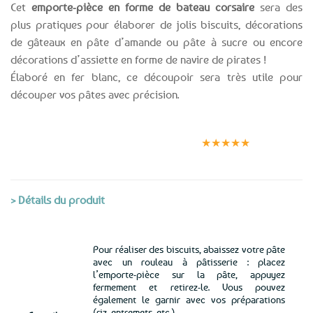
Cet
emporte-pièce en forme de bateau corsaire
sera des
plus pratiques pour élaborer de jolis biscuits, décorations
de gâteaux en pâte d’amande ou pâte à sucre ou encore
décorations d’assiette en forme de navire de pirates !
Élaboré en fer blanc, ce découpoir sera très utile pour
découper vos pâtes avec précision.
Expédition le
Clients
Paiement
jour même
satisfaits
sécurisé
★★★★★
(voir conditions)
> Détails du produit
Pour réaliser des biscuits, abaissez votre pâte
avec un rouleau à pâtisserie : placez
l’emporte-pièce sur la pâte, appuyez
fermement et retirez-le. Vous pouvez
également le garnir avec vos préparations
(riz, entremets, etc.)