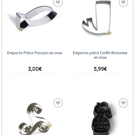
Ajouter
Ajouter
aux
aux
favoris
favoris
Emporte-Pièce Poisson en inox
Emporte-pièce Coiffe Bretonne
en inox
3,00
€
5,99
€
Voir le produit
Voir le produit
Ajouter
Ajouter
aux
aux
favoris
favoris