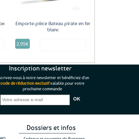
ox
Emporte-pièce Bateau pirate en fer
blanc
2,95
€
it
Voir le produit
Inscription newsletter
scrivez-vous à notre newsletter et bénéficiez d'un
code de réduction exclusif
valable pour votre
prochaine commande
que je pouvais pas
“C’est agréable et tout aussi rassurant
“
 ;)
de constater qu’il n’y a pas de petite
l’oue
e de mon achat et
commande, mais un client à satisfaire.”
rapid
gez rien”
Jade C.
Guy H.
Vive 
Dossiers et infos
PRO
Cadeaux et souvenirs de Bretagne