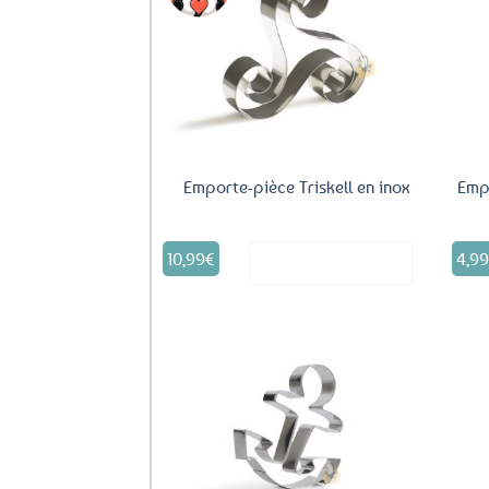
Ajouter
aux
favoris
Emporte-pièce Triskell en inox
Emp
10,99
€
4,9
Voir le produit
Ajouter
aux
favoris