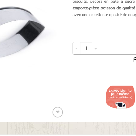
biscuits, décors en pâte à sucre 
emporte-pièce poisson de qualité 
Ajouter
avec une excellente qualité de cou
aux
favoris
quantité de Emporte-Pièce Poisson
A
Expédition le
jour même
(voir conditions)
❤
Ajouter