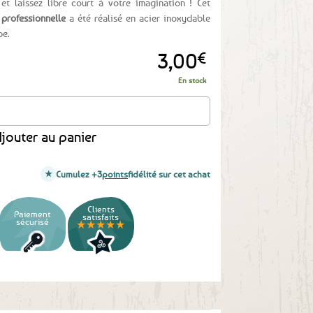
et laissez libre court à votre imagination ! Cet
professionnelle
a été réalisé en acier inoxydable
pe.
3,00
€
En stock
 en inox
jouter au panier
Cumulez +3
points
fidélité sur cet achat
Clients
Paiement
satisfaits
sécurisé
★★★★★