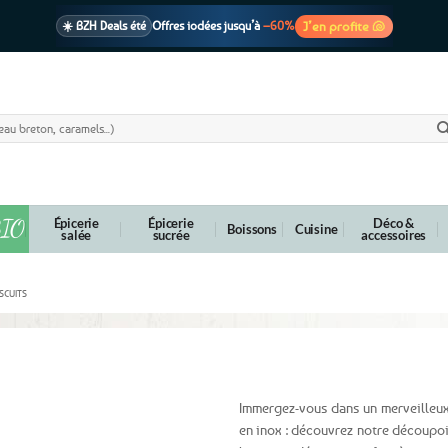
J’en profite 🐚
☀️ BZH Deals été
Offres iodées jusqu’à
–60%
🩷 CADEAU !
1 cadeau offert
dès 39€ d’achats
Voir cond. 🎁
📦 Livraison
En point relais dès
3,95€
seulement
Voir cond. 🚚
IO
Épicerie
Épicerie
Déco &
Boissons
Cuisine
salée
sucrée
accessoires
SCUITS
Immergez-vous dans un merveilleux
en inox : découvrez notre découpoir