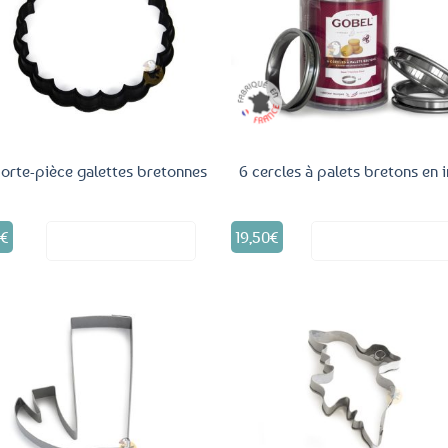
Ajouter
Ajo
aux
a
favoris
fav
orte-pièce galettes bretonnes
6 cercles à palets bretons en 
9
€
19,50
€
Voir le produit
Voir le produ
Ajouter
Ajo
aux
a
favoris
fav