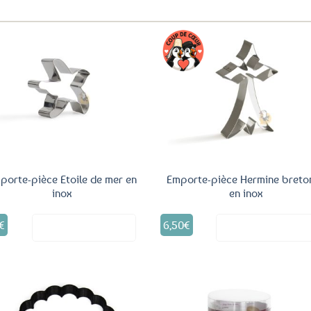
Ajouter
Ajo
aux
a
favoris
fav
porte-pièce Etoile de mer en
Emporte-pièce Hermine breto
inox
en inox
€
6,50
€
Voir le produit
Voir le produ