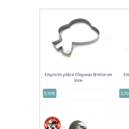
Ils ont aussi le vent en poupe !
Ajouter
aux
favoris
Emporte-pièce Chapeau Breton en
Em
inox
5,99
€
3,75
Voir le produit