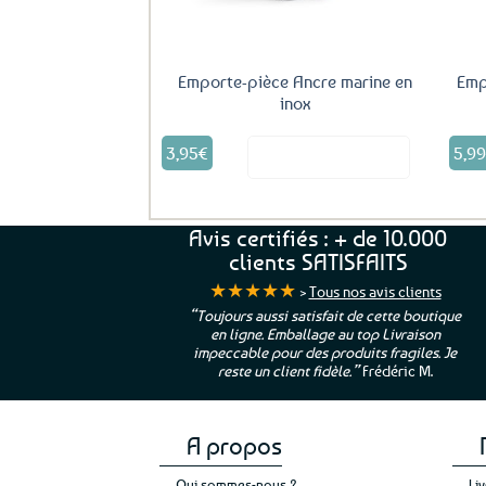
Emporte-pièce Ancre marine en
Emp
inox
3,95
€
5,9
Voir le produit
Avis certifiés : + de 10.000
clients SATISFAITS
★★★★★
>
Tous nos avis clients
ur. La Bretagne à
“Toujours aussi satisfait de cette boutique
en ligne. Emballage au top Livraison
 moi qui suis si loin
impeccable pour des produits fragiles. Je
e”
Cathy P.
reste un client fidèle.”
Frédéric M.
A propos
Qui sommes-nous ?
Li