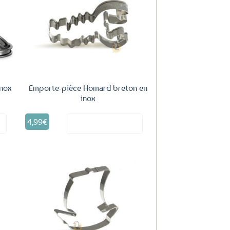
uter
Ajouter
ux
aux
oris
favoris
inox
Emporte-pièce Homard breton en
inox
4,99
€
it
Voir le produit
uter
Ajouter
ux
aux
oris
favoris