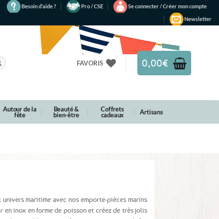
Besoin d’aide ?
Pro / CSE
Se connecter / Créer mon compte
Newsletter
0,00
€
FAVORIS
Autour de la
Beauté &
Coffrets
Artisans
fête
bien-être
cadeaux
 univers maritime avec nos emporte-pièces marins
 en inox en forme de poisson et créez de très jolis