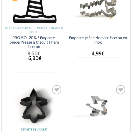
Ajouter
Ajouter
aux
aux
favoris
favoris
MAÎTRE CUBE : EMPORTE-PIÈCES ET PRESSES À
BISCUIT
PROMO -20% ! Emporte-
Emporte-pièce Homard breton en
pièce/Presse à biscuit Phare
inox
breton
8,50
€
4,99
€
Le
Le
6,80
€
prix
prix
Voir le produit
Voir le produit
initial
actuel
était :
est :
8,50€.
6,80€.
Ajouter
Ajouter
aux
aux
favoris
favoris
TEMPÊTE DE L'OUEST