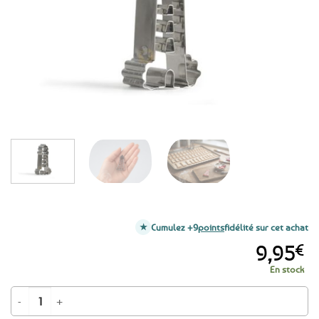
favoris
Cumulez +9
points
fidélité sur cet achat
9,95
€
En stock
quantité de Emporte-pièce Phare breton en inox