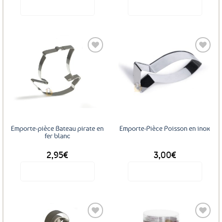
produit
Voir le produit
Voir le produit
Ajouter
Ajouter
aux
aux
favoris
favoris
Emporte-pièce Bateau pirate en
Emporte-Pièce Poisson en inox
fer blanc
2,95
€
3,00
€
Voir le produit
Voir le produit