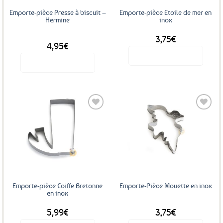
Emporte-pièce Presse à biscuit –
Emporte-pièce Etoile de mer en
Hermine
inox
3,75
€
DÈS
4,95
€
Voir le produit
Voir le produit
Ce
produit
a
plusieurs
variations.
Les
Ajouter
Ajouter
options
aux
aux
favoris
favoris
peuvent
être
choisies
sur
Emporte-pièce Coiffe Bretonne
Emporte-Pièce Mouette en inox
la
en inox
page
5,99
€
3,75
€
du