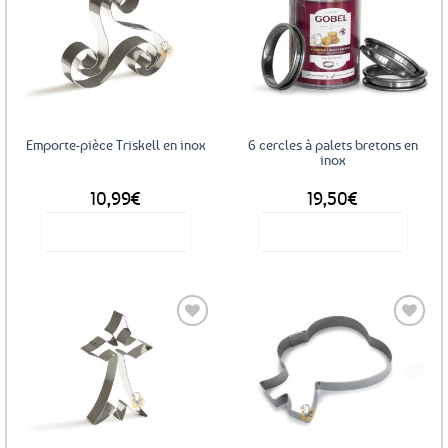
Ajouter
Ajouter
aux
aux
favoris
favoris
Emporte-pièce Triskell en inox
6 cercles à palets bretons en
inox
10,99
€
19,50
€
Voir le produit
Voir le produit
Ajouter
Ajouter
aux
aux
favoris
favoris