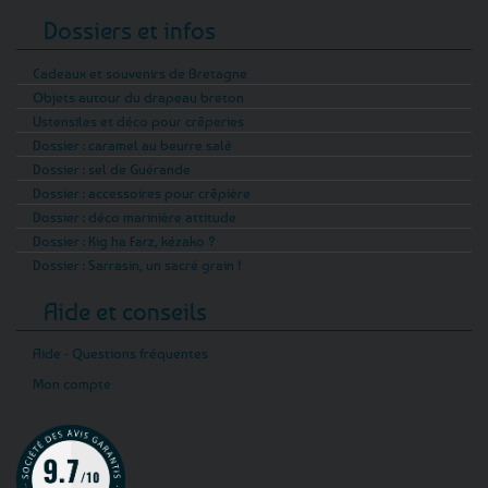
Dossiers et infos
Cadeaux et souvenirs de Bretagne
Objets autour du drapeau breton
Ustensiles et déco pour crêperies
Dossier : caramel au beurre salé
Dossier : sel de Guérande
Dossier : accessoires pour crêpière
Dossier : déco marinière attitude
Dossier : Kig ha Farz, kézako ?
Dossier : Sarrasin, un sacré grain !
Aide et conseils
Aide - Questions fréquentes
Mon compte