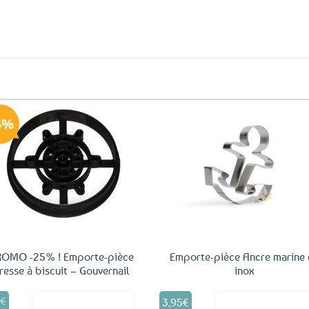
5%
Ajouter
Ajo
aux
a
favoris
fav
ROMO -25% ! Emporte-pièce
Emporte-pièce Ancre marine 
resse à biscuit – Gouvernail
inox
0
€
3,95
€
Voir le produit
Voir le produ