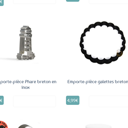
3
€
e
al
rix
 :
ctuel
€.
t :
,63€.
Ajouter
Ajo
aux
a
favoris
fav
porte-pièce Phare breton en
Emporte-pièce galettes breto
inox
5
€
4,99
€
Voir le produit
Voir le produ