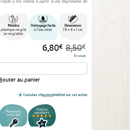
rigide a été réalisé à partir d’une imprimante 3D
Matière
Nettoyage facile
Dimensions
plastique recyclé
à l’eau tiède
7.8 x 8 x 1 cm
et recyclable
Le
Le
6,80
€
8,50
€
prix
prix
En stock
initial
actuel
pièce/Presse à biscuit Phare breton
était :
est :
jouter au panier
8,50€.
6,80€.
Cumulez +6
points
fidélité sur cet achat
Clients
Paiement
satisfaits
sécurisé
★★★★★