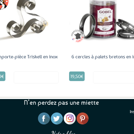
Ajouter
Ajo
aux
a
favoris
fav
porte-pièce Triskell en inox
6 cercles à palets bretons en 
9
€
19,50
€
Voir le produit
Voir le produ
N’en perdez pas une miette
In
“J’ai mis 5 étoiles parce 
“Une boutique que je recommande pour
en mettre 6
leur sérieux, des bons et beaux produits
Notre blog
Je suis plus que satisfait