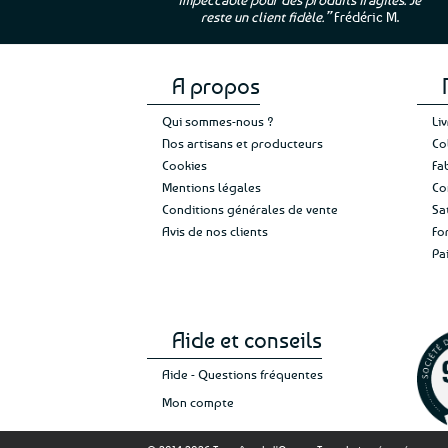
e”
Cathy P.
reste un client fidèle.”
Frédéric M.
A propos
Qui sommes-nous ?
Li
Nos artisans et producteurs
Co
Cookies
Fa
Mentions légales
Co
Conditions générales de vente
Sa
Avis de nos clients
Fo
Pa
Aide et conseils
Aide - Questions fréquentes
Mon compte