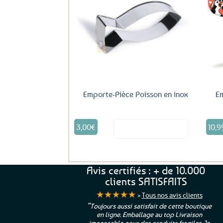
Ajouter
aux
favoris
Emporte-Pièce Poisson en inox
Em
3,00
€
10,9
Voir le produit
Avis certifiés : + de 10.000
clients SATISFAITS
★★★★★
>
Tous nos avis clients
ur. La Bretagne à
“Toujours aussi satisfait de cette boutique
en ligne. Emballage au top Livraison
 moi qui suis si loin
impeccable pour des produits fragiles. Je