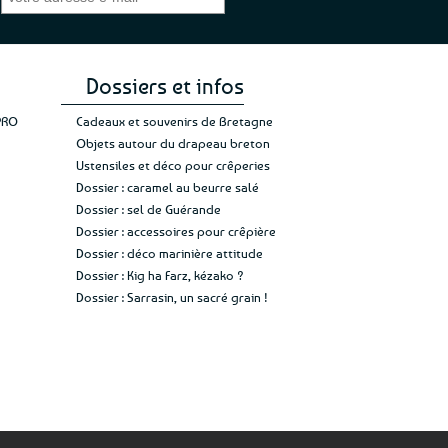
la
gez rien”
Jade C.
Guy H.
Vive 
page
du
produit
Dossiers et infos
PRO
Cadeaux et souvenirs de Bretagne
Objets autour du drapeau breton
Ustensiles et déco pour crêperies
Dossier : caramel au beurre salé
Dossier : sel de Guérande
Dossier : accessoires pour crêpière
Dossier : déco marinière attitude
Dossier : Kig ha Farz, kézako ?
Dossier : Sarrasin, un sacré grain !