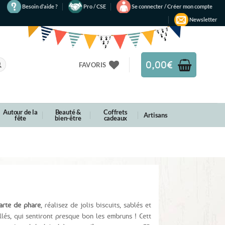
Besoin d’aide ?
Pro / CSE
Se connecter / Créer mon compte
Newsletter
0,00
€
FAVORIS
Autour de la
Beauté &
Coffrets
Artisans
fête
bien-être
cadeaux
arte de phare
, réalisez de jolis biscuits, sablés et
lés, qui sentiront presque bon les embruns ! Cett