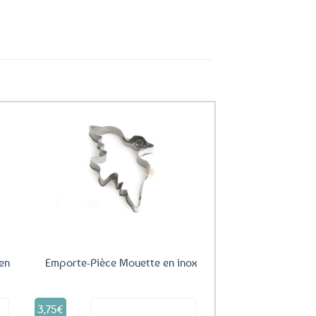
uter
Ajouter
ux
aux
oris
favoris
en
Emporte-Pièce Mouette en inox
3,75
€
it
Voir le produit