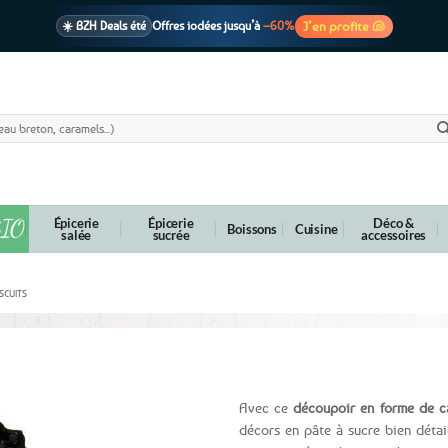
J’en profite 🐚
☀️ BZH Deals été
Offres iodées jusqu’à
–60%
🩷 CADEAU !
1 cadeau offert
dès 39€ d’achats
Voir cond. 🎁
📦 Livraison
En point relais dès
3,95€
seulement
Voir cond. 🚚
IO
Épicerie
Épicerie
Déco &
Boissons
Cuisine
salée
sucrée
accessoires
SCUITS
sse à biscuit Phare breton
Avec ce
découpoir en forme de c
décors en pâte à sucre bien détail