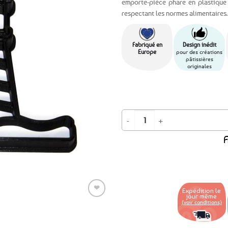
emporte-pièce phare en plastique 
respectant les normes alimentaires.
Ajouter
aux
favoris
Fabriqué en
Design inédit
Europe
pour des créations
pâtissières
originales
quantité de PROMO -20% ! Emporte-
A
❤
Expédition le
jour même
(voir conditions)
Ajouter