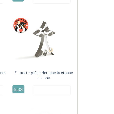
uter
Ajouter
ux
aux
oris
favoris
nnes
Emporte-pièce Hermine bretonne
en inox
6,50
€
it
Voir le produit