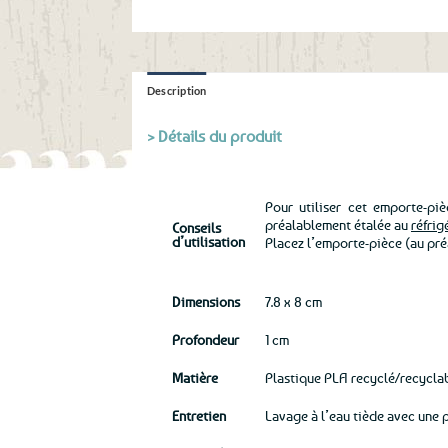
Description
> Détails du produit
Pour utiliser cet emporte-pi
préalablement étalée au
réfrig
Conseils
d’utilisation
Placez l’emporte-pièce (au pr
Dimensions
7.8 x 8 cm
Profondeur
1 cm
Matière
Plastique PLA recyclé/recyclab
Entretien
Lavage à l’eau tiède avec une p