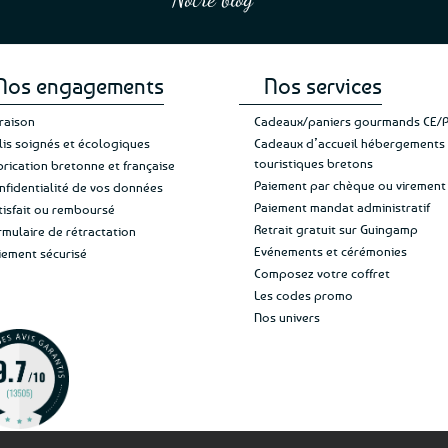
et une équipe à l’écoute :-)”
Patricia M.
de ma livraison. Ne chan
Nos engagements
Nos services
vraison
Cadeaux/paniers gourmands CE/
lis soignés et écologiques
Cadeaux d’accueil hébergements
touristiques bretons
brication bretonne et française
Paiement par chèque ou virement
nfidentialité de vos données
Paiement mandat administratif
tisfait ou remboursé
Retrait gratuit sur Guingamp
rmulaire de rétractation
Evénements et cérémonies
iement sécurisé
Composez votre coffret
Les codes promo
Nos univers