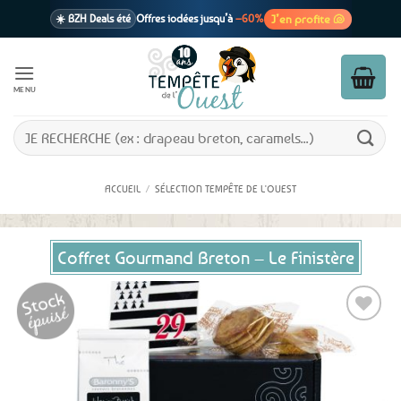
Passer
J’en profite 🐚
☀️ BZH Deals été
Offres iodées jusqu’à
–60%
au
contenu
🩷 CADEAU !
1 cadeau offert
dès 39€ d’achats
Voir cond. 🎁
MENU
📦 Livraison
En point relais dès
3,95€
seulement
Voir cond. 🚚
Recherche
pour :
ACCUEIL
/
SÉLECTION TEMPÊTE DE L'OUEST
Coffret Gourmand Breton – Le Finistère
Ajouter
aux