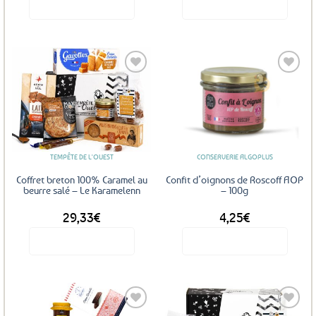
Voir le produit
Voir le produit
Ajouter
Ajouter
aux
aux
favoris
favoris
TEMPÊTE DE L'OUEST
CONSERVERIE ALGOPLUS
Coffret breton 100% Caramel au
Confit d’oignons de Roscoff AOP
beurre salé – Le Karamelenn
– 100g
29,33
€
4,25
€
Voir le produit
Voir le produit