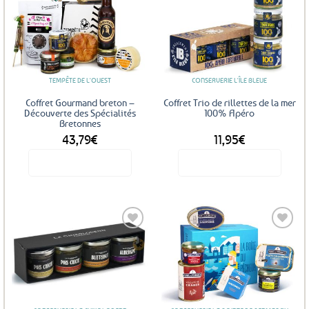
Ajouter
Ajouter
aux
aux
favoris
favoris
TEMPÊTE DE L'OUEST
CONSERVERIE L'ÎLE BLEUE
Coffret Gourmand breton –
Coffret Trio de rillettes de la mer
Découverte des Spécialités
100% Apéro
Bretonnes
43,79
€
11,95
€
Voir le produit
Voir le produit
Ajouter
Ajouter
aux
aux
favoris
favoris