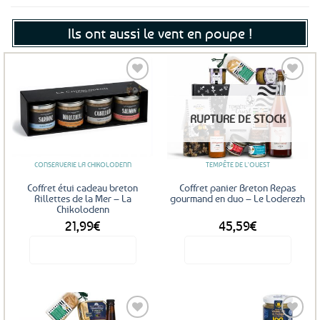
Ils ont aussi le vent en poupe !
Ajouter
Ajouter
RUPTURE DE STOCK
aux
aux
favoris
favoris
CONSERVERIE LA CHIKOLODENN
TEMPÊTE DE L'OUEST
Coffret étui cadeau breton
Coffret panier Breton Repas
Rillettes de la Mer – La
gourmand en duo – Le Loderezh
Chikolodenn
21,99
€
45,59
€
Voir le produit
Voir le produit