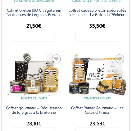
CONSERVERIE LA CHIKOLODENN
CONSERVERIE LA POINTE DE PENMARC'H
Coffret breton BIO & végétarien
Coffret cadeau breton spécialités
Tartinables de Légumes Bretons
de la mer – La Boîte du Pêcheur
21,50
€
35,50
€
Voir le produit
Voir le produit
Ajouter
Ajouter
aux
aux
favoris
favoris
TEMPÊTE DE L'OUEST
TEMPÊTE DE L'OUEST
Coffret gourmand – Dégustation
Coffret Panier Gourmand – Les
de foie gras à la Bretonne
Côtes d’Armor
28,10
€
29,63
€