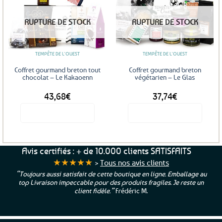
Ajouter
Ajouter
RUPTURE DE STOCK
RUPTURE DE STOCK
aux
aux
favoris
favoris
TEMPÊTE DE L'OUEST
TEMPÊTE DE L'OUEST
Coffret gourmand breton tout
Coffret gourmand breton
chocolat – Le Kakaoenn
végétarien – Le Glas
43,68
€
37,74
€
Voir le produit
Voir le produit
Avis certifiés : + de 10.000 clients SATISFAITS
★★★★★
>
Tous nos avis clients
“Toujours aussi satisfait de cette boutique en ligne. Emballage au
top Livraison impeccable pour des produits fragiles. Je reste un
client fidèle.”
Frédéric M.