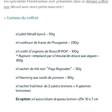
Ces spécialités Finistériennes sont présentées dans un
élégant coffret
noir
décoré avec notre petite mascotte !
> Contenu du coffret
x1 pâté Hénaff épicé – 90g
x1 confiture de fraise de Plougastel – 230g
x1 confit d’oignons de Roscoff AOP – 100g
* Rupture : remplacé par x1 moutarde douce aux algues –
100g
x1 sachet de thé noir “Pays Bigouden” – 50g
x1 Haviorig aux oeufs de poisson – 80g
x1 sachet fraîcheur de 2 palets bretons + 4 galettes
bretonnes
En option :
x1 autocollant drapeau breton «29» 10 x 7 cm