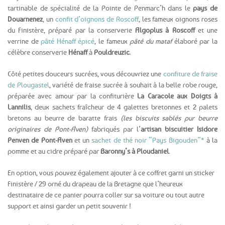
tartinable de spécialité de la Pointe de Penmarc’h dans le
pays de
Douarnenez
, un
confit d’oignons de Roscoff
, les fameux oignons roses
du Finistère, préparé par la conserverie
Algoplus à Roscoff
et une
verrine de
pâté Hénaff épicé
, le fameux
pâté du mataf
élaboré par la
célèbre conserverie
Hénaff
à
Pouldreuzic
.
Côté petites douceurs sucrées, vous découvriez une
confiture de fraise
de Plougastel
, variété de fraise sucrée à souhait à la belle robe rouge,
préparée avec amour par la confiturière
La Caracole aux Doigts à
Lannilis
, deux sachets fraîcheur de 4 galettes bretonnes et 2 palets
bretons au beurre de baratte frais
(les biscuits sablés pur beurre
originaires de Pont-Aven)
fabriqués par l’
artisan biscuitier Isidore
Penven de Pont-Aven
et un
sachet de thé noir “Pays Bigouden”*
à la
pomme et au cidre
préparé par
Baronny’s à Ploudaniel
.
En option, vous pouvez également ajouter à ce coffret garni un sticker
Finistère / 29 orné du drapeau de la Bretagne que l’heureux
destinataire de ce panier pourra coller sur sa voiture ou tout autre
support et ainsi garder un petit souvenir !