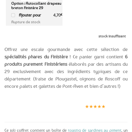
Option : Autocollant drapeau
breton Finistère 29
Ajouter pour
4,70
€
Rupture de stock
stock insuffisant
Offrez une escale gourmande avec cette sélection de
spécialités phares du Finistère
! Ce panier garni contient
6
produits purement Finistériens
élaborés par des artisans du
29 exclusivement avec des ingrédients typiques de ce
département (fraise de Plougastel, oignons de Roscoff ou
encore palets et galettes de Pont-Aven et bien d’autres !)
Expédition le
Clients
Paiement
jour même
satisfaits
sécurisé
★★★★★
(voir conditions)
Ce joli coffret contient un boîte de
toastig de sardines au piment
, un