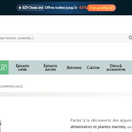
J’en profite 🐚
☀️ BZH Deals été
Offres iodées jusqu’à
–60%
🩷 CADEAU !
1 cadeau offert
dès 39€ d’achats
Voir cond. 🎁
📦 Livraison
En point relais dès
3,95€
seulement
Voir cond. 🚚
IO
Épicerie
Épicerie
Déco &
Boissons
Cuisine
salée
sucrée
accessoires
GOURMANDS SALÉS
es
Partez à la découverte des algue
alimentaires et plantes marines,
un 