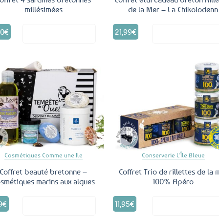
millésimées
de la Mer – La Chikolodenn
50
€
21,99
€
Voir le produit
Voir le produ
Ajouter
Ajo
aux
a
favoris
fav
Cosmétiques Comme une Ile
Conserverie L'Île Bleue
Coffret beauté bretonne –
Coffret Trio de rillettes de la 
smétiques marins aux algues
100% Apéro
9
€
11,95
€
Voir le produit
Voir le produ