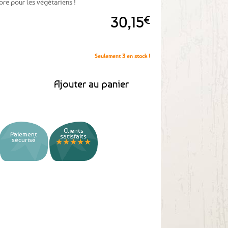
ore pour les végétariens !
30,15
€
Seulement 3 en stock !
ues marines
Ajouter au panier
Clients
Paiement
satisfaits
sécurisé
★★★★★