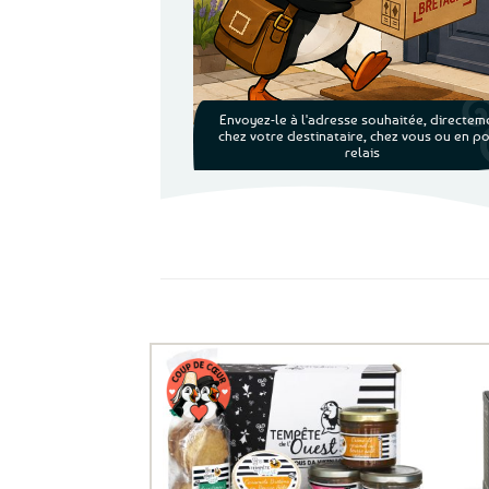
Envoyez-le à l'adresse souhaitée, directem
chez votre destinataire, chez vous ou en po
relais
Ils ont aussi le vent en poupe !
Ajouter
aux
favoris