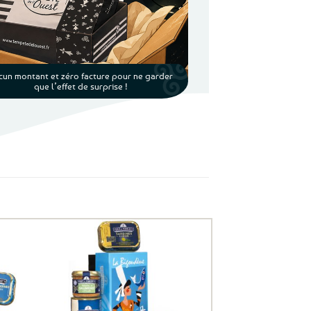
cun montant et zéro facture pour ne garder
que l’effet de surprise !
uter
Ajouter
ux
aux
oris
favoris