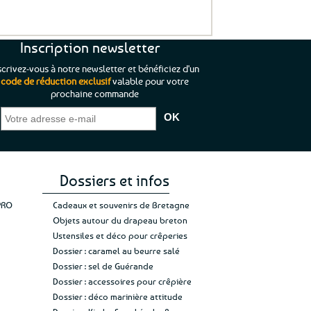
Inscription newsletter
scrivez-vous à notre newsletter et bénéficiez d'un
code de réduction exclusif
valable pour votre
prochaine commande
que je pouvais pas
“C’est agréable et tout aussi rassurant
“
 ;)
de constater qu’il n’y a pas de petite
l’oue
e de mon achat et
commande, mais un client à satisfaire.”
rapid
gez rien”
Jade C.
Guy H.
Vive 
Dossiers et infos
PRO
Cadeaux et souvenirs de Bretagne
Objets autour du drapeau breton
Ustensiles et déco pour crêperies
Dossier : caramel au beurre salé
Dossier : sel de Guérande
Dossier : accessoires pour crêpière
Dossier : déco marinière attitude