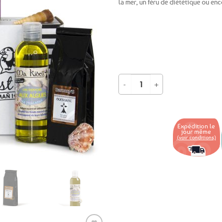
la mer, un féru de diététique ou enc
Ajouter
aux
favoris
quantité de Coffret garni 100% alg
Expédition le
jour même
(voir conditions)