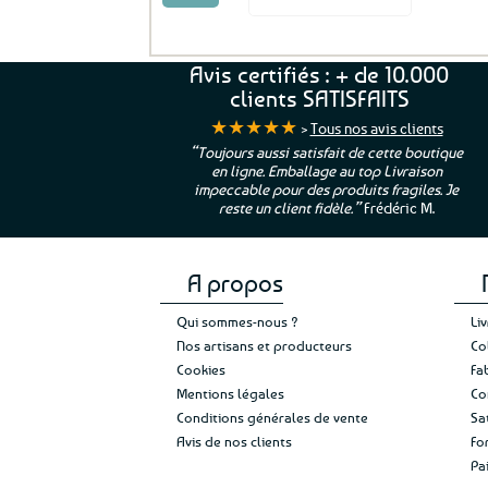
Avis certifiés : + de 10.000
clients SATISFAITS
★★★★★
>
Tous nos avis clients
ur. La Bretagne à
“Toujours aussi satisfait de cette boutique
en ligne. Emballage au top Livraison
 moi qui suis si loin
impeccable pour des produits fragiles. Je
e”
Cathy P.
reste un client fidèle.”
Frédéric M.
A propos
Qui sommes-nous ?
Li
Nos artisans et producteurs
Co
Cookies
Fa
Mentions légales
Co
Conditions générales de vente
Sa
Avis de nos clients
Fo
Pa