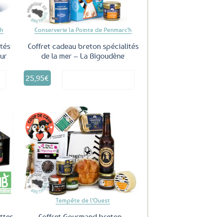
'h
Conserverie la Pointe de Penmarc'h
tés
Coffret cadeau breton spécialités
eur
de la mer – La Bigoudène
25,95
€
it
Voir le produit
uter
Ajouter
ux
aux
oris
favoris
Tempête de l'Ouest
ttes
Coffret Gourmand breton –