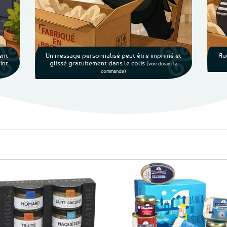
ent
Un message personnalisé peut être imprimé et
Au
int
glissé gratuitement dans le colis
(voir durant la
commande)
Ajouter
Ajo
aux
a
favoris
fav