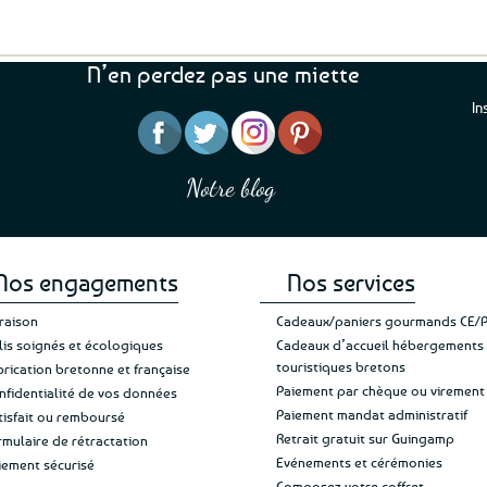
N’en perdez pas une miette
In
“J’ai mis 5 étoiles parce 
“Une boutique que je recommande pour
en mettre 6
leur sérieux, des bons et beaux produits
Notre blog
Je suis plus que satisfait
et une équipe à l’écoute :-)”
Patricia M.
de ma livraison. Ne chan
Nos engagements
Nos services
vraison
Cadeaux/paniers gourmands CE/
lis soignés et écologiques
Cadeaux d’accueil hébergements
touristiques bretons
brication bretonne et française
Paiement par chèque ou virement
nfidentialité de vos données
Paiement mandat administratif
tisfait ou remboursé
Retrait gratuit sur Guingamp
rmulaire de rétractation
Evénements et cérémonies
iement sécurisé
Composez votre coffret