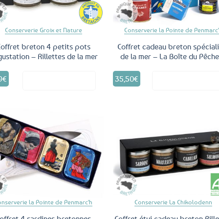
Conserverie Groix et Nature
Conserverie la Pointe de Penmarc
offret breton 4 petits pots
Coffret cadeau breton spéciali
ustation – Rillettes de la mer
de la mer – La Boîte du Pêch
9
€
35,50
€
Voir le produit
Voir le produ
Ajouter
Ajo
aux
a
favoris
fav
onserverie la Pointe de Penmarc'h
Conserverie La Chikolodenn
offret 4 sardines bretonnes
Coffret étui cadeau breton Rille