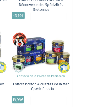
Découverte des Spécialités
Bretonnes
43,79
€
it
Voir le produit
uter
Ajouter
ux
aux
oris
favoris
Conserverie la Pointe de Penmarc'h
mer
Coffret breton 4 rillettes de la mer
– Apéritif marin
19,99
€
it
Voir le produit