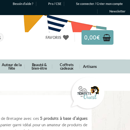
Besoin d’aide ?
Pro / CSE
Se connecter / Créer mon compte
Newsletter
0,00
€
FAVORIS
Autour de la
Beauté &
Coffrets
Artisans
fête
bien-être
cadeaux
s de Bretagne avec ces
5 produits à base d’algues
panier garni idéal pour un amateur de produits de