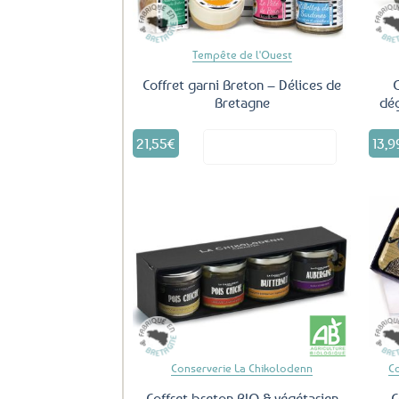
Tempête de l'Ouest
Coffret garni Breton – Délices de
C
Bretagne
dég
21,55
€
13,9
Voir le produit
Ajouter
aux
favoris
Conserverie La Chikolodenn
C
Coffret breton BIO & végétarien
C