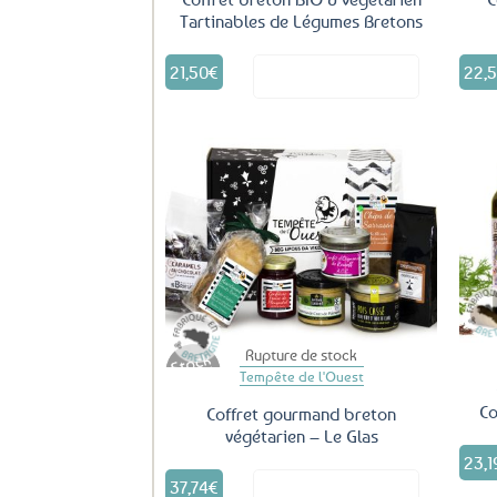
Tartinables de Légumes Bretons
21,50
€
22,
Voir le produit
Ajouter
aux
favoris
Rupture de stock
Tempête de l'Ouest
Co
Coffret gourmand breton
végétarien – Le Glas
23,1
37,74
€
Voir le produit