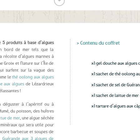
❤
Ajouter
aux
favoris
ez
5 produits à base d’algues
> Contenu du coffret
en bord de mer tels que la
a récolte d’algues marines à
e Groix et Nature sur l’Île de
x1 gel douche aux algues 
ui surfent sur la vague des
x1 sachet de thé oolong a
omme le
thé oolong aux algues
e aux algues
de Lézardrieux
x1 sachet de sel de Guéra
élassantes !
x1 sachet de laitue de mer
 déguster à l’apéritif ou à
x1 tartare d’algues aux câ
mé, du poisson, des huîtres
itue de mer
, une algue séchée
t minéraux qui sera utile pour
encore barbecue et soupes de
 Guérande aux 3 algues de