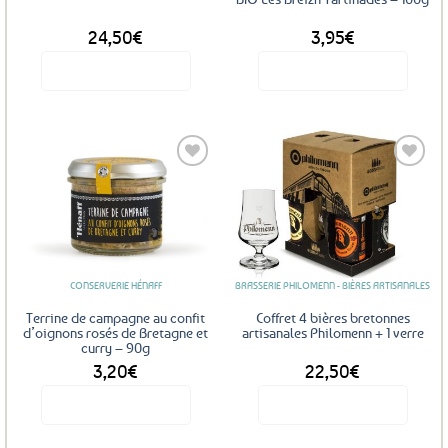
24,50
€
3,95
€
Voir le produit
Voir le produit
Ajouter
Ajouter
aux
aux
favoris
favoris
CONSERVERIE HÉNAFF
BRASSERIE PHILOMENN - BIÈRES ARTISANALES
Terrine de campagne au confit
Coffret 4 bières bretonnes
d’oignons rosés de Bretagne et
artisanales Philomenn + 1 verre
curry – 90g
3,20
€
22,50
€
Voir le produit
Voir le produit