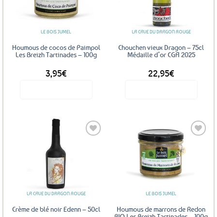
LE BOIS JUMEL
LA CAVE DU DRAGON ROUGE
Houmous de cocos de Paimpol
Chouchen vieux Dragon – 75cl
Les Breizh Tartinades – 100g
Médaille d’or CGA 2025
3,95
€
22,95
€
Voir le produit
Voir le produit
Ajouter
Ajouter
aux
aux
favoris
favoris
LA CAVE DU DRAGON ROUGE
LE BOIS JUMEL
Crème de blé noir Edenn – 50cl
Houmous de marrons de Redon
BIO Les Breizh Tartinades – 100g