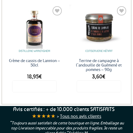
Ajouter
Ajouter
aux
aux
favoris
favoris
DISTILLERIE WARENGHEM
CONSERVERIE HÉNAFF
Crème de cassis de Lannion –
Terrine de campagne à
50cl
l’andouille de Guémené et
pommes – 90g
18,95
€
3,60
€
Voir le produit
Voir le produit
Avis certifiés : + de 10.000 clients SATISFAITS
★★★★★
>
Tous nos avis clients
“Toujours aussi satisfait de cette boutique en ligne. Emballage au
top Livraison impeccable pour des produits fragiles. Je reste un
client fidèle.”
Frédéric M.