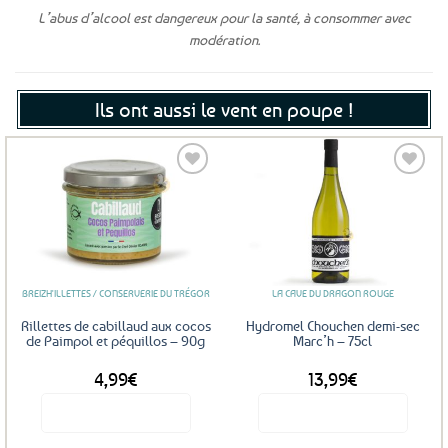
L’abus d’alcool est dangereux pour la santé, à consommer avec
modération.
Ils ont aussi le vent en poupe !
Ajouter
Ajouter
aux
aux
favoris
favoris
BREIZH'ILLETTES / CONSERVERIE DU TRÉGOR
LA CAVE DU DRAGON ROUGE
Rillettes de cabillaud aux cocos
Hydromel Chouchen demi-sec
de Paimpol et péquillos – 90g
Marc’h – 75cl
4,99
€
13,99
€
Voir le produit
Voir le produit