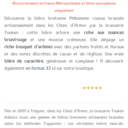
Alcool: livraison en France Métropolitaine et Union européenne
uniquement
Découvrez la bière bretonne Philomenn rousse brassée
artisanalement dans les Côtes d’Armor par la brasserie
Touken : cette bière arbore une
robe aux nuances
brun/rouge
et une mousse crémeuse. Elle dégage un
riche bouquet d’arômes
avec des parfums fruités et floraux
et des notes discrètes de cacao et de réglisse. Une vraie
bière de caractère
, généreuse et complexe ! A découvrir
également
en format 33 cl
sur notre boutique.
Expédition le
Clients
Paiement
jour même
satisfaits
sécurisé
★★★★★
(voir conditions)
Née en 2007 à Tréguier, dans les Côtes d’Armor, la brasserie Touken
élabore toute une gamme de bières bretonnes artisanales brassées
selon les méthodes Trappistes : ces véritables bières haut-de-