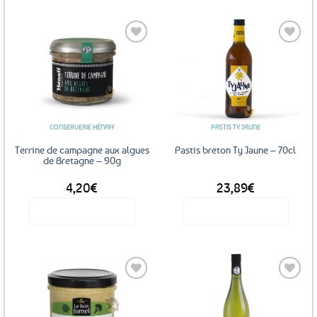
Ajouter
Ajouter
aux
aux
favoris
favoris
CONSERVERIE HÉNAFF
PASTIS TY JAUNE
Terrine de campagne aux algues
Pastis breton Ty Jaune – 70cl
de Bretagne – 90g
4,20
€
23,89
€
Voir le produit
Voir le produit
Ajouter
Ajouter
aux
aux
favoris
favoris