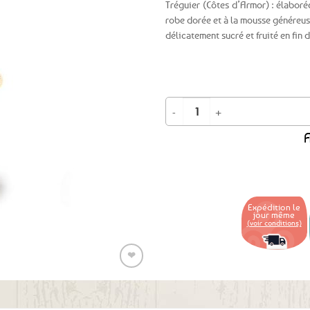
Tréguier (Côtes d’Armor) : élaborée
robe dorée et à la mousse généreu
Ajouter
délicatement sucré et fruité en fin 
aux
favoris
quantité de Bière bretonne blonde 
A
Expédition le
jour même
(voir conditions)
❤
Ajouter