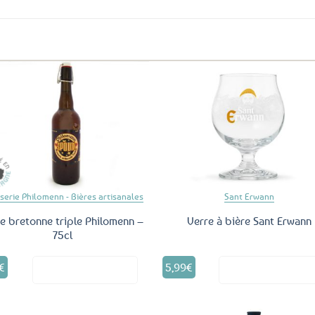
Ajouter
Ajo
aux
a
favoris
fav
serie Philomenn - Bières artisanales
Sant Erwann
re bretonne triple Philomenn –
Verre à bière Sant Erwann
75cl
€
5,99
€
Voir le produit
Voir le produ