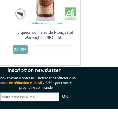
Distillerie Warenghem
Liqueur de fraise de Plougastel
Warenghem BIO – 50cl
25,99
€
it
Voir le produit
Inscription newsletter
scrivez-vous à notre newsletter et bénéficiez d'un
code de réduction exclusif
valable pour votre
prochaine commande
que je pouvais pas
“C’est agréable et tout aussi rassurant
“
 ;)
de constater qu’il n’y a pas de petite
l’oue
e de mon achat et
commande, mais un client à satisfaire.”
rapid
gez rien”
Jade C.
Guy H.
Vive 