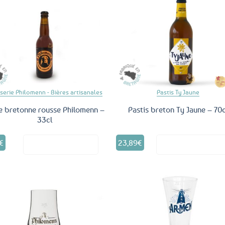
Ajouter
Ajo
aux
a
favoris
fav
serie Philomenn - Bières artisanales
Pastis Ty Jaune
e bretonne rousse Philomenn –
Pastis breton Ty Jaune – 70c
33cl
€
23,89
€
Voir le produit
Voir le produ
Ajouter
Ajo
aux
a
favoris
fav