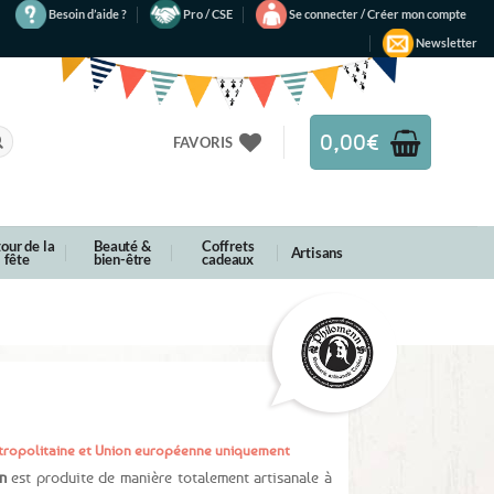
Besoin d’aide ?
Pro / CSE
Se connecter / Créer mon compte
Newsletter
0,00
€
FAVORIS
our de la
Beauté &
Coffrets
Artisans
fête
bien-être
cadeaux
Métropolitaine et Union européenne uniquement
n
est produite de manière totalement artisanale à