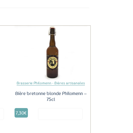
uter
Ajouter
ux
aux
oris
favoris
Brasserie Philomenn - Bières artisanales
Bière bretonne blonde Philomenn –
75cl
7,30
€
it
Voir le produit