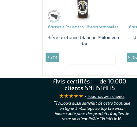
Brasserie Philomenn - Bières artisanales
Bras
Bière bretonne blanche Philomenn
V
– 33cl
3,70
€
5,9
Voir le produit
Avis certifiés : + de 10.000
clients SATISFAITS
★★★★★
>
Tous nos avis clients
ur. La Bretagne à
“Toujours aussi satisfait de cette boutique
en ligne. Emballage au top Livraison
 moi qui suis si loin
impeccable pour des produits fragiles. Je
e”
Cathy P.
reste un client fidèle.”
Frédéric M.