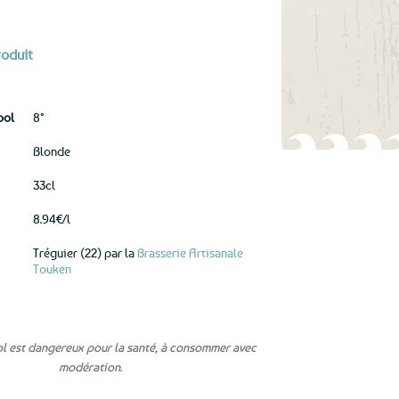
roduit
ool
8°
Blonde
33cl
8.94€/l
Tréguier (22) par la
Brasserie Artisanale
Touken
ol est dangereux pour la santé, à consommer avec
modération.