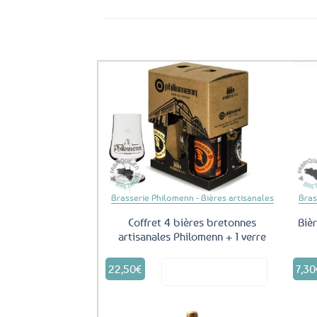
Ils ont aussi le vent en poupe !
Ajouter
aux
favoris
Brasserie Philomenn - Bières artisanales
Bras
Coffret 4 bières bretonnes
Biè
artisanales Philomenn + 1 verre
22,50
€
7,30
Voir le produit