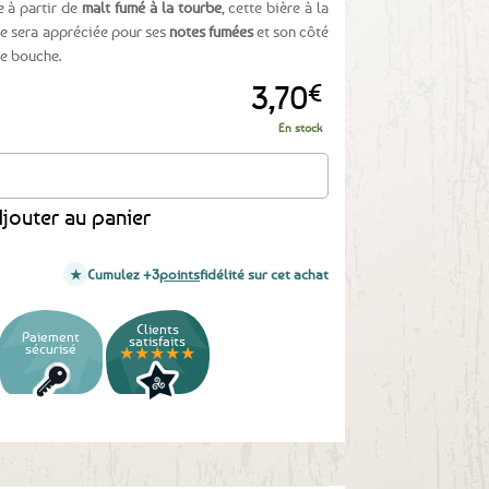
 à partir de
malt fumé à la tourbe
, cette bière à la
se sera appréciée pour ses
notes fumées
et son côté
de bouche.
3,70
€
En stock
tourbée Philomenn - 33cl
jouter au panier
Cumulez +3
points
fidélité sur cet achat
Clients
Paiement
satisfaits
sécurisé
★★★★★