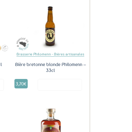
uter
Ajouter
ux
aux
oris
favoris
Brasserie Philomenn - Bières artisanales
l
Bière bretonne blonde Philomenn –
33cl
3,70
€
it
Voir le produit
uter
Ajouter
ux
aux
oris
favoris