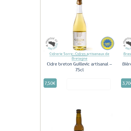
Ajouter
aux
favoris
Cidrerie Sorre : Cidres artisanaux de
Bras
Bretagne
Cidre breton Guillevic artisanal –
Bièr
75cl
7,50
€
3,70
Voir le produit
Ajouter
aux
favoris