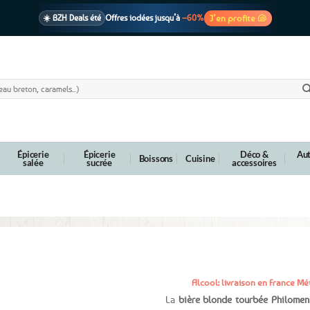
J’en profite 🐚
☀️ BZH Deals été
Offres iodées jusqu’à
–60%
🩷 CADEAU !
1 cadeau offert
dès 39€ d’achats
Voir cond. 🎁
📦 Livraison
En point relais dès
3,95€
seulement
Voir cond. 🚚
Épicerie
Épicerie
Déco &
Aut
Boissons
Cuisine
salée
sucrée
accessoires
hilomenn – 33cl
Alcool: livraison en France 
La
bière blonde tourbée Philomen