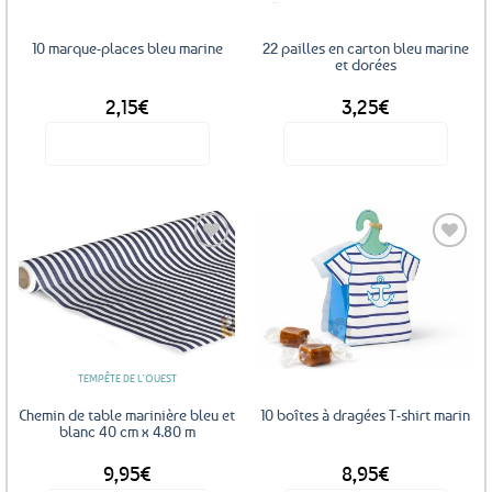
10 marque-places bleu marine
22 pailles en carton bleu marine
et dorées
2,15
€
3,25
€
Voir le produit
Voir le produit
Ajouter
Ajouter
aux
aux
favoris
favoris
TEMPÊTE DE L'OUEST
Chemin de table marinière bleu et
10 boîtes à dragées T-shirt marin
blanc 40 cm x 4.80 m
9,95
€
8,95
€