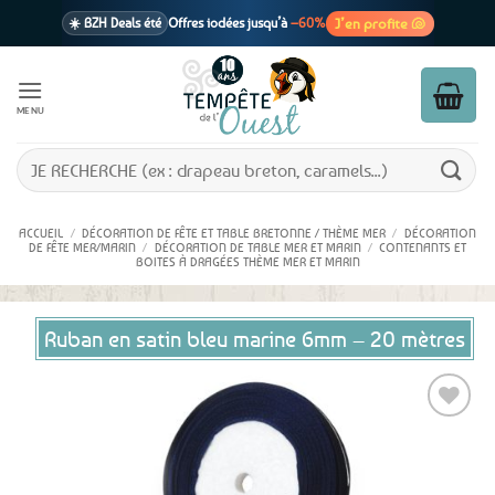
Passer
J’en profite 🐚
☀️ BZH Deals été
Offres iodées jusqu’à
–60%
au
contenu
🩷 CADEAU !
1 cadeau offert
dès 39€ d’achats
Voir cond. 🎁
MENU
📦 Livraison
En point relais dès
3,95€
seulement
Voir cond. 🚚
Recherche
pour :
ACCUEIL
/
DÉCORATION DE FÊTE ET TABLE BRETONNE / THÈME MER
/
DÉCORATION
DE FÊTE MER/MARIN
/
DÉCORATION DE TABLE MER ET MARIN
/
CONTENANTS ET
BOITES À DRAGÉES THÈME MER ET MARIN
Ruban en satin bleu marine 6mm – 20 mètres
Ajouter