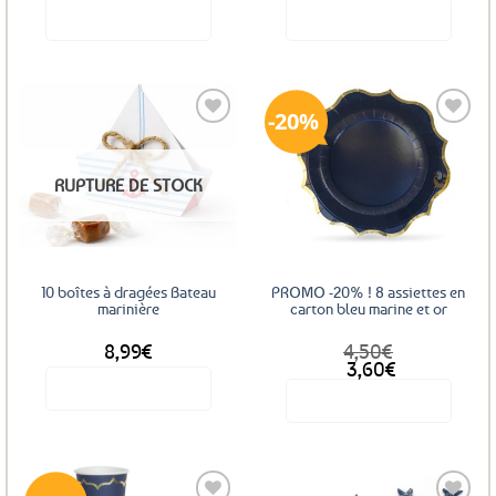
Voir le produit
Voir le produit
20%
Ajouter
Ajouter
RUPTURE DE STOCK
aux
aux
favoris
favoris
10 boîtes à dragées Bateau
PROMO -20% ! 8 assiettes en
marinière
carton bleu marine et or
8,99
€
4,50
€
Le
Le
3,60
€
prix
prix
Voir le produit
Voir le produit
initial
actuel
était :
est :
4,50€.
3,60€.