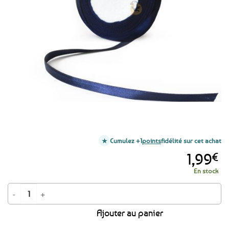
aux
favoris
Cumulez +1
points
fidélité sur cet achat
1,99
€
En stock
quantité de Ruban en satin bleu marine 6mm - 20 mètres
Ajouter au panier