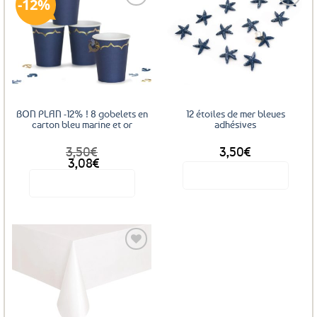
12%
Ajouter
Ajouter
aux
aux
favoris
favoris
BON PLAN -12% ! 8 gobelets en
12 étoiles de mer bleues
carton bleu marine et or
adhésives
3,50
€
3,50
€
Le
Le
3,08
€
prix
prix
Voir le produit
Voir le produit
initial
actuel
était :
est :
3,50€.
3,08€.
Ajouter
aux
favoris