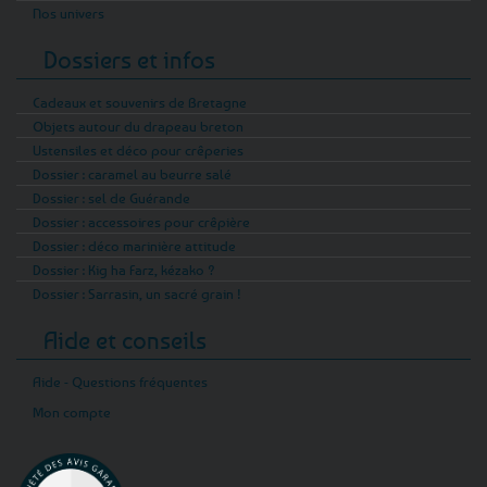
Nos univers
Dossiers et infos
Cadeaux et souvenirs de Bretagne
Objets autour du drapeau breton
Ustensiles et déco pour crêperies
Dossier : caramel au beurre salé
Dossier : sel de Guérande
Dossier : accessoires pour crêpière
Dossier : déco marinière attitude
Dossier : Kig ha Farz, kézako ?
Dossier : Sarrasin, un sacré grain !
Aide et conseils
Aide - Questions fréquentes
Mon compte