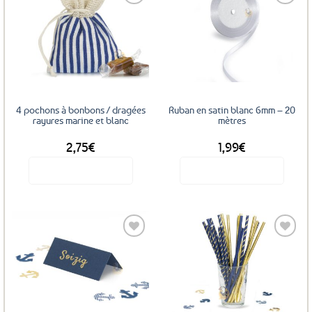
Ajouter
Ajouter
aux
aux
favoris
favoris
4 pochons à bonbons / dragées
Ruban en satin blanc 6mm – 20
rayures marine et blanc
mètres
2,75
€
1,99
€
Voir le produit
Voir le produit
Ajouter
Ajouter
aux
aux
favoris
favoris