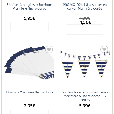
8 boîtes à dragées et bonbons
PROMO -10% ! 8 assiettes en
Marinière Ancre dorée
carton Marinière dorée
5,95
€
4,99
€
Le
Le
4,50
€
prix
prix
Voir le produit
Voir le produit
initial
actuel
était :
est :
4,99€.
4,50€.
Ajouter
Ajouter
aux
aux
favoris
favoris
10 menus Marinière Ancre dorée
Guirlande de fanions festonnés
Marinière & Ancre dorée – 3
mètres
3,95
€
5,99
€
Voir le produit
Voir le produit