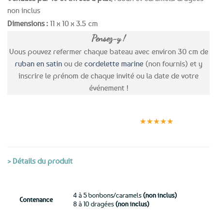
non inclus
Dimensions :
11 x 10 x 3.5 cm
Pensez-y !
Vous pouvez refermer chaque bateau avec environ 30 cm de
ruban en satin
ou de
cordelette marine
(non fournis) et y
inscrire le prénom de chaque invité ou la date de votre
événement !
Expédition le
Clients
Paiement
jour même
satisfaits
sécurisé
★★★★★
(voir conditions)
> Détails du produit
4 à 5 bonbons/caramels
(non inclus)
Contenance
8 à 10 dragées
(non inclus)