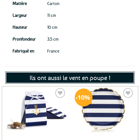
Matière
Carton
Largeur
11 cm
Hauteur
10 cm
Pronfondeur
3.5 cm
Fabriqué en
France
Ils ont aussi le vent en poupe !
10%
Ajouter
Ajouter
aux
aux
favoris
favoris