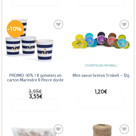
10%
Ajouter
Ajouter
aux
aux
favoris
favoris
COSMÉTIQUES MA KIBELL
PROMO -10% ! 8 gobelets en
Mini savon breton Triskell – 12g
carton Marinière & Ancre dorée
3,95
€
1,20
€
Le
Le
3,55
€
prix
prix
Voir le produit
Voir le produit
initial
actuel
était :
est :
Ce
3,95€.
3,55€.
produit
a
plusieurs