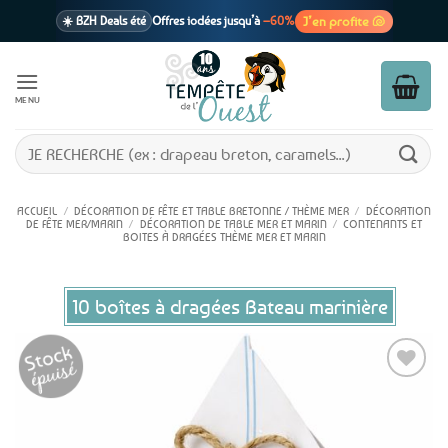
Passer
J’en profite 🐚
☀️ BZH Deals été
Offres iodées jusqu’à
–60%
au
contenu
🩷 CADEAU !
1 cadeau offert
dès 39€ d’achats
Voir cond. 🎁
MENU
📦 Livraison
En point relais dès
3,95€
seulement
Voir cond. 🚚
Recherche
pour :
ACCUEIL
/
DÉCORATION DE FÊTE ET TABLE BRETONNE / THÈME MER
/
DÉCORATION
DE FÊTE MER/MARIN
/
DÉCORATION DE TABLE MER ET MARIN
/
CONTENANTS ET
BOITES À DRAGÉES THÈME MER ET MARIN
10 boîtes à dragées Bateau marinière
Ajouter