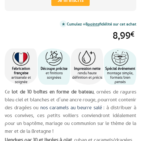
Je m'inscris
Cumulez +8
points
fidélité sur cet achat
8,99
€
Fabrication
Découpe précise
Impression nette
Spécial événement
française
et finitions
rendu haute
montage simple,
artisanale et
soignées
définition et précis
formats bien
soignée
pensés
Ce
lot de 10 boîtes en forme de bateau
, ornées de rayures
bleu ciel et blanches et d’une ancre rouge, pourront contenir
des dragées ou
nos caramels au beurre salé
: à distribuer à
vos convives, ces petits voiliers conviendront idéalement
pour un baptême, mariage ou communion sur le thème de la
mer et de la Bretagne !
Vendues par 10 et livrées à plat
, ruban et caramels/dragées