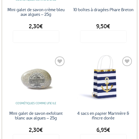
Mini galet de savon crème bleu
10 boîtes à dragées Phare Breton
aux algues – 25g
2,30
€
9,50
€
Voir le produit
Voir le produit
Ajouter
Ajouter
aux
aux
favoris
favoris
COSMÉTIQUES COMME UNE ILE
Mini galet de savon exfoliant
4 sacs en papier Marinière &
blanc aux algues – 25g
Ancre dorée
2,30
€
6,95
€