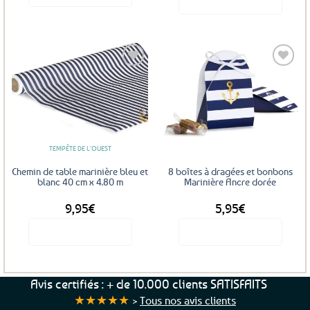
initial
actuel
était :
est :
4,50€.
3,60€.
Ajouter
Ajouter
aux
aux
favoris
favoris
TEMPÊTE DE L'OUEST
Chemin de table marinière bleu et
8 boîtes à dragées et bonbons
blanc 40 cm x 4.80 m
Marinière Ancre dorée
9,95
€
5,95
€
Voir le produit
Voir le produit
Avis certifiés : + de 10.000 clients SATISFAITS
★★★★★
>
Tous nos avis clients