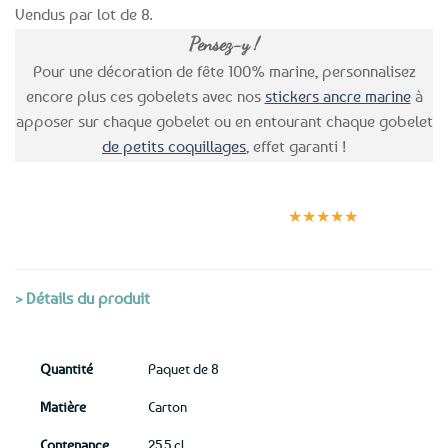
Vendus par lot de 8.
Pensez-y !
Pour une décoration de fête 100% marine, personnalisez
encore plus ces gobelets avec nos
stickers ancre marine
à
apposer sur chaque gobelet ou en entourant chaque gobelet
de petits coquillages
, effet garanti !
Expédition le
Clients
Paiement
jour même
satisfaits
sécurisé
★★★★★
(voir conditions)
> Détails du produit
Quantité
Paquet de 8
Matière
Carton
Contenance
25.5 cl