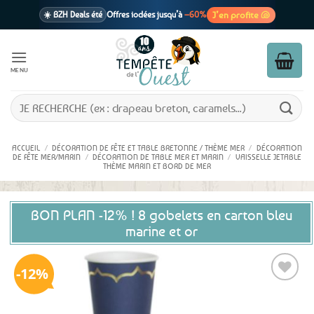
Passer
J’en profite 🐚
☀️ BZH Deals été
Offres iodées jusqu’à
–60%
au
contenu
🩷 CADEAU !
1 cadeau offert
dès 39€ d’achats
Voir cond. 🎁
MENU
📦 Livraison
En point relais dès
3,95€
seulement
Voir cond. 🚚
Recherche
pour :
ACCUEIL
/
DÉCORATION DE FÊTE ET TABLE BRETONNE / THÈME MER
/
DÉCORATION
DE FÊTE MER/MARIN
/
DÉCORATION DE TABLE MER ET MARIN
/
VAISSELLE JETABLE
THÈME MARIN ET BORD DE MER
BON PLAN -12% ! 8 gobelets en carton bleu
marine et or
12%