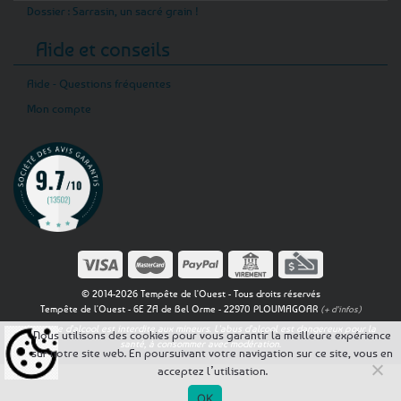
Dossier : Sarrasin, un sacré grain !
Aide et conseils
Aide - Questions fréquentes
Mon compte
© 2014-2026 Tempête de l'Ouest - Tous droits réservés
Tempête de l'Ouest - 6E ZA de Bel Orme - 22970 PLOUMAGOAR
(+ d'infos)
La vente d'alcool est interdite aux mineurs. L'abus d'alcool est dangereux pour la
Nous utilisons des cookies pour vous garantir la meilleure expérience
santé, à consommer avec modération.
sur notre site web. En poursuivant votre navigation sur ce site, vous en
acceptez l’utilisation.
OK