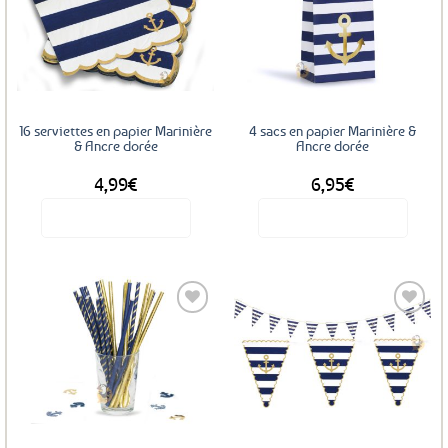
Ajouter
Ajouter
aux
aux
favoris
favoris
16 serviettes en papier Marinière
4 sacs en papier Marinière &
& Ancre dorée
Ancre dorée
4,99
€
6,95
€
Voir le produit
Voir le produit
Ajouter
Ajouter
aux
aux
favoris
favoris