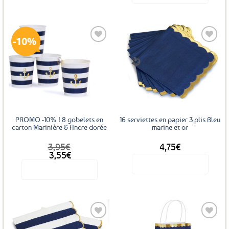
était :
est :
4,99€.
4,50€.
10%
Ajouter
Ajouter
aux
aux
favoris
favoris
PROMO -10% ! 8 gobelets en
16 serviettes en papier 3 plis Bleu
carton Marinière & Ancre dorée
marine et or
3,95
€
4,75
€
Le
Le
3,55
€
prix
prix
Voir le produit
Voir le produit
initial
actuel
était :
est :
3,95€.
3,55€.