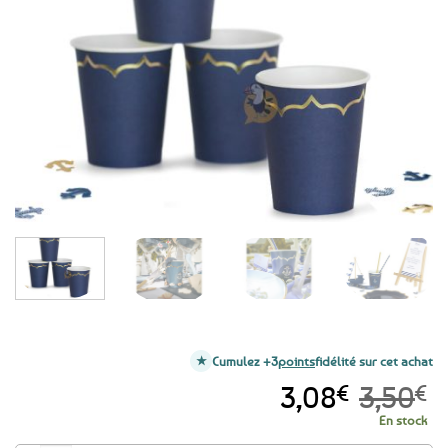
Ajouter
aux
favoris
Cumulez +3
points
fidélité sur cet achat
Le
Le
3,08
€
3,50
€
prix
prix
En stock