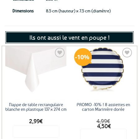
Dimensions
8.5 cm (hauteur) x 7.5 cm (diamètre)
Ils ont aussi le vent en poupe !
10%
Ajouter
Ajouter
aux
aux
favoris
favoris
Nappe de table rectangulaire
PROMO -10% ! 8 assiettes en
blanche en plastique 137 x 274 cm
carton Marinière dorée
2,99
€
4,99
€
Le
Le
4,50
€
prix
prix
Voir le produit
Voir le produit
initial
actuel