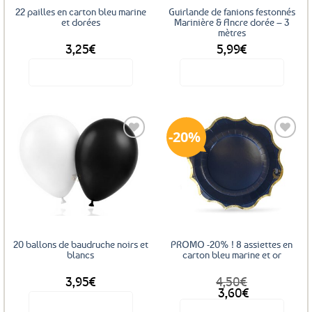
22 pailles en carton bleu marine
Guirlande de fanions festonnés
et dorées
Marinière & Ancre dorée – 3
mètres
3,25
€
5,99
€
Voir le produit
Voir le produit
20%
Ajouter
Ajouter
aux
aux
favoris
favoris
20 ballons de baudruche noirs et
PROMO -20% ! 8 assiettes en
blancs
carton bleu marine et or
3,95
€
4,50
€
Le
Le
3,60
€
prix
prix
Voir le produit
Voir le produit