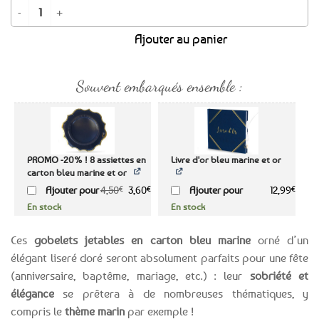
initial
actuel
quantité de BON PLAN -12% ! 8 gobelets en carton bleu marine et or
était :
est :
Ajouter au panier
3,50€.
3,08€.
Souvent embarqués ensemble :
PROMO -20% ! 8 assiettes en
Livre d'or bleu marine et or
carton bleu marine et or
Le
Le
Ajouter pour
4,50
€
3,60
€
Ajouter pour
12,99
€
prix
prix
En stock
En stock
initial
actuel
était :
est :
4,50€.
3,60€.
Ces
gobelets jetables en carton bleu marine
orné d’un
élégant liseré doré seront absolument parfaits pour une fête
(anniversaire, baptême, mariage, etc.) : leur
sobriété et
élégance
se prêtera à de nombreuses thématiques, y
compris le
thème marin
par exemple !