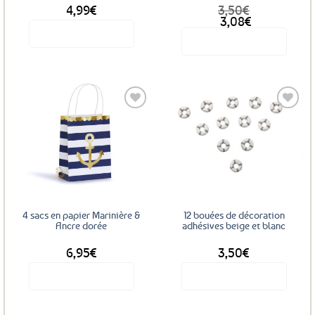
4,99
€
3,50
€
Le
Le
3,08
€
prix
prix
Voir le produit
Voir le produit
initial
actuel
était :
est :
3,50€.
3,08€.
Ajouter
Ajouter
aux
aux
favoris
favoris
4 sacs en papier Marinière &
12 bouées de décoration
Ancre dorée
adhésives beige et blanc
6,95
€
3,50
€
Voir le produit
Voir le produit