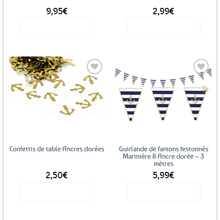
9,95
€
2,99
€
Voir le produit
Voir le produit
Ajouter
Ajouter
aux
aux
favoris
favoris
Confettis de table Ancres dorées
Guirlande de fanions festonnés
Marinière & Ancre dorée – 3
mètres
2,50
€
5,99
€
Voir le produit
Voir le produit