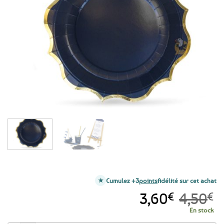
Ajouter
aux
favoris
Cumulez +3
points
fidélité sur cet achat
Le
Le
3,60
€
4,50
€
prix
prix
En stock