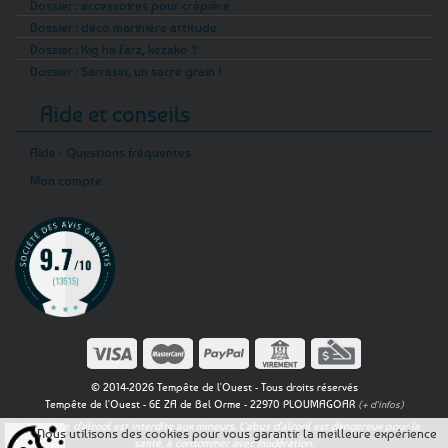
Dossier : accessoires pour crêpière
Dossier : déco marinière attitude
Dossier : Kig ha Farz, kézako ?
Dossier : Sarrasin, un sacré grain !
Aide et conseils
Aide - Questions fréquentes
Mon compte
© 2014-2026 Tempête de l'Ouest - Tous droits réservés
Tempête de l'Ouest - 6E ZA de Bel Orme - 22970 PLOUMAGOAR
(+ d'infos)
La vente d'alcool est interdite aux mineurs. L'abus d'alcool est dangereux pour la
Nous utilisons des cookies pour vous garantir la meilleure expérience
santé, à consommer avec modération.