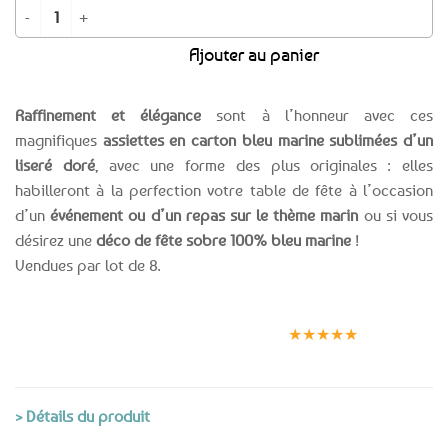
initial
actuel
quantité de PROMO -20% ! 8 assiettes en carton bleu marine et or
était :
est :
Ajouter au panier
4,50€.
3,60€.
Raffinement et élégance
sont à l’honneur avec ces
magnifiques
assiettes en carton bleu marine sublimées d’un
liseré doré
, avec une forme des plus originales : elles
habilleront à la perfection votre table de fête à l’occasion
d’un
événement ou d’un repas sur le thème marin
ou si vous
désirez une
déco de fête sobre 100% bleu marine
!
Vendues par lot de 8.
Expédition le
Clients
Paiement
jour même
satisfaits
sécurisé
★★★★★
(voir conditions)
> Détails du produit