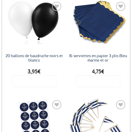
Ajouter
Ajouter
aux
aux
favoris
favoris
20 ballons de baudruche noirs et
16 serviettes en papier 3 plis Bleu
blancs
marine et or
3,95
€
4,75
€
Voir le produit
Voir le produit
Ajouter
Ajouter
aux
aux
favoris
favoris