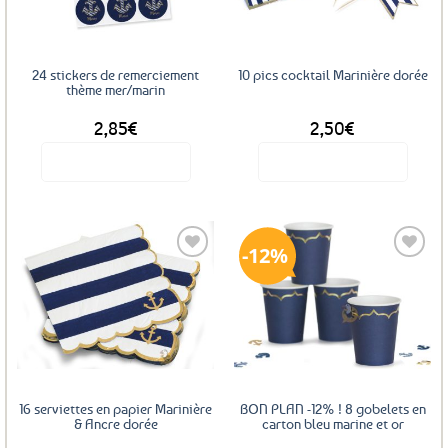
24 stickers de remerciement
10 pics cocktail Marinière dorée
thème mer/marin
2,85
€
2,50
€
Voir le produit
Voir le produit
12%
Ajouter
Ajouter
aux
aux
favoris
favoris
16 serviettes en papier Marinière
BON PLAN -12% ! 8 gobelets en
& Ancre dorée
carton bleu marine et or