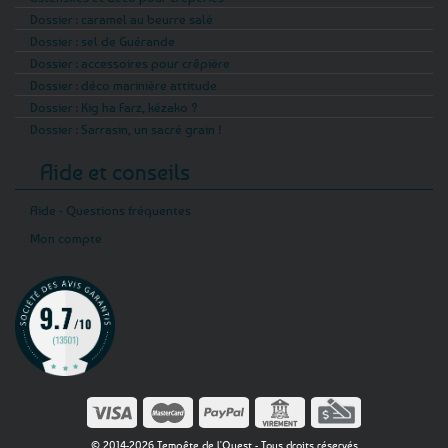
Dossier : caramel au beurre salé
Dossier : sel de Guérande
Dossier : accessoires pour crêpière
Dossier : déco marinière attitude
Dossier : Kig ha Farz, kézako ?
Dossier : Sarrasin, un sacré grain !
Aide et conseils
Aide - Questions fréquentes
Mon compte
© 2014-2026 Tempête de l'Ouest - Tous droits réservés