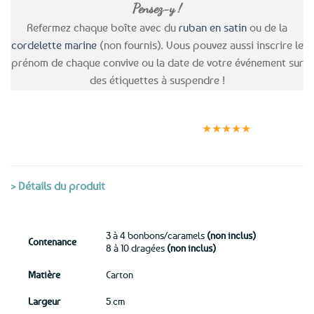
Pensez-y !
Refermez chaque boîte avec du
ruban en satin
ou de la
cordelette marine
(non fournis). Vous pouvez aussi inscrire le
prénom de chaque convive ou la date de votre événement sur
des étiquettes à suspendre !
Expédition le
Clients
Paiement
jour même
satisfaits
sécurisé
★★★★★
(voir conditions)
> Détails du produit
3 à 4 bonbons/caramels
(non inclus)
Contenance
8 à 10 dragées
(non inclus)
Matière
Carton
Largeur
5 cm