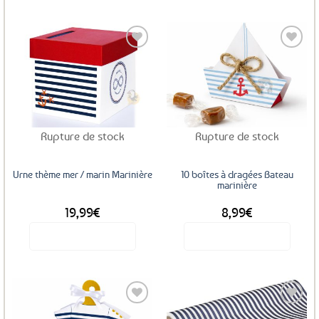
Ajouter
Ajouter
aux
aux
favoris
favoris
Rupture de stock
Rupture de stock
Urne thème mer / marin Marinière
10 boîtes à dragées Bateau
marinière
19,99
€
8,99
€
Voir le produit
Voir le produit