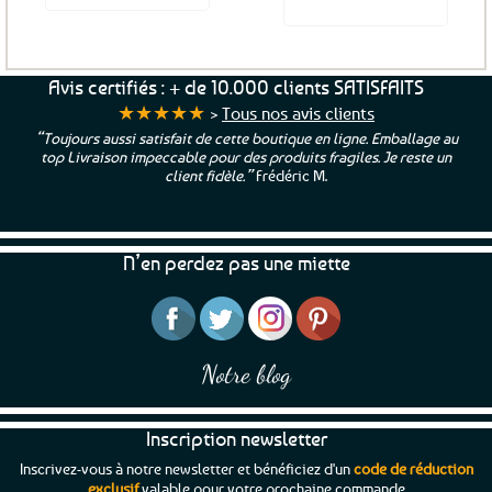
Voir le produit
Ce
produit
a
Avis certifiés : + de 10.000 clients SATISFAITS
plusieurs
★★★★★
>
Tous nos avis clients
variations.
“Toujours aussi satisfait de cette boutique en ligne. Emballage au
Les
top Livraison impeccable pour des produits fragiles. Je reste un
options
client fidèle.”
Frédéric M.
peuvent
être
choisies
N’en perdez pas une miette
sur
la
page
du
produit
Notre blog
Inscription newsletter
Inscrivez-vous à notre newsletter et bénéficiez d'un
code de réduction
exclusif
valable pour votre prochaine commande