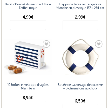
Béret / Bonnet de marin adulte –
Nappe de table rectangulaire
Taille unique
blanche en plastique 137 x 274 cm
4,99
€
2,99
€
Voir le produit
Voir le produit
Ajouter
Ajouter
aux
aux
favoris
favoris
10 boîtes enveloppe dragées
Bouée de sauvetage décorative
Marinière
– 3 dimensions au choix
8,95
€
DÈS
6,50
€
Voir le produit