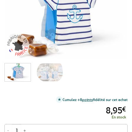
aux
favoris
Cumulez +8
points
fidélité sur cet achat
8,95
€
En stock
quantité de 10 boîtes à dragées T-shirt marin