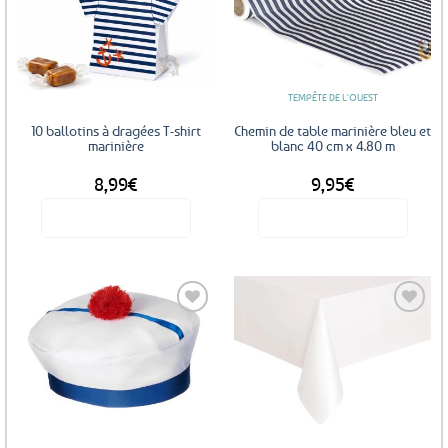
Ajouter
Ajouter
aux
aux
favoris
favoris
TEMPÊTE DE L'OUEST
10 ballotins à dragées T-shirt
Chemin de table marinière bleu et
marinière
blanc 40 cm x 4.80 m
8,99
€
9,95
€
Voir le produit
Voir le produit
Ajouter
Ajouter
aux
aux
favoris
favoris