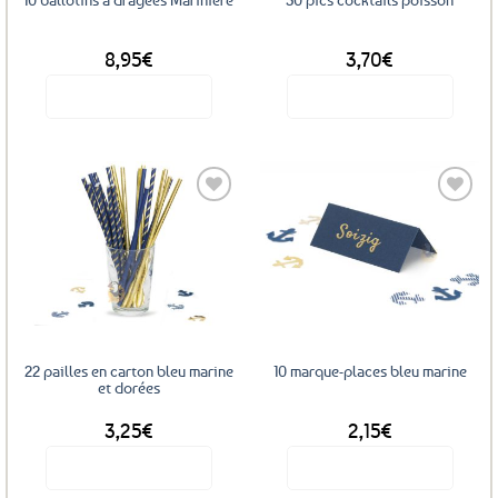
8,95
€
3,70
€
Voir le produit
Voir le produit
Ajouter
Ajouter
aux
aux
favoris
favoris
22 pailles en carton bleu marine
10 marque-places bleu marine
et dorées
3,25
€
2,15
€
Voir le produit
Voir le produit