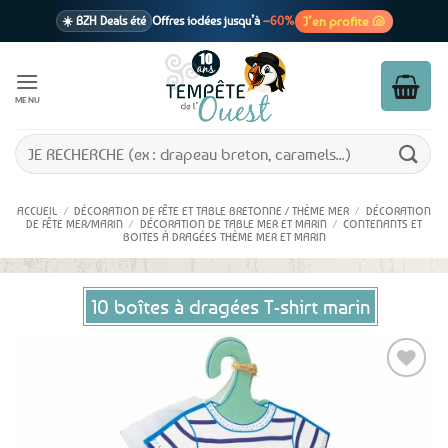
Passer
J’en profite 🐚
☀️ BZH Deals été
Offres iodées jusqu’à
–60%
au
contenu
🩷 CADEAU !
1 cadeau offert
dès 39€ d’achats
Voir cond. 🎁
MENU
📦 Livraison
En point relais dès
3,95€
seulement
Voir cond. 🚚
Recherche
pour :
ACCUEIL
/
DÉCORATION DE FÊTE ET TABLE BRETONNE / THÈME MER
/
DÉCORATION
DE FÊTE MER/MARIN
/
DÉCORATION DE TABLE MER ET MARIN
/
CONTENANTS ET
BOITES À DRAGÉES THÈME MER ET MARIN
10 boîtes à dragées T-shirt marin
Ajouter