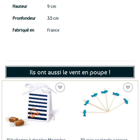
Hauteur
9 cm
Pronfondeur
3.5 cm
Fabriqué en
France
Ils ont aussi le vent en poupe !
Ajouter
Ajouter
aux
aux
favoris
favoris
10 ballotins à dragées Marinière
30 pics cocktails poisson