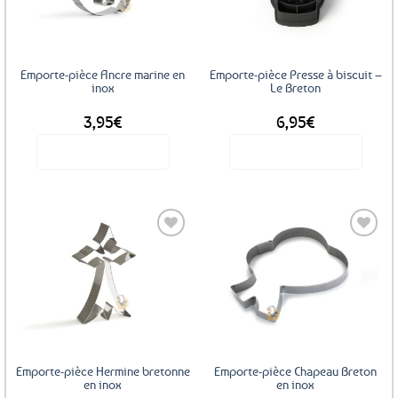
favoris
favoris
Emporte-pièce Ancre marine en
Emporte-pièce Presse à biscuit –
inox
Le Breton
3,95
€
6,95
€
Voir le produit
Voir le produit
Ajouter
Ajouter
aux
aux
favoris
favoris
Emporte-pièce Hermine bretonne
Emporte-pièce Chapeau Breton
en inox
en inox