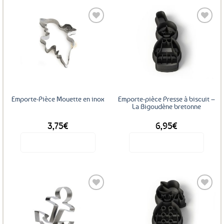
Ajouter
Ajouter
aux
aux
favoris
favoris
Emporte-Pièce Mouette en inox
Emporte-pièce Presse à biscuit –
La Bigoudène bretonne
3,75
€
6,95
€
Voir le produit
Voir le produit
Ajouter
Ajouter
aux
aux