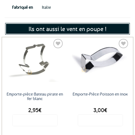
Fabriqué en
Italie
Ils ont aussi le vent en poupe !
Ajouter
Ajouter
aux
aux
favoris
favoris
Emporte-pièce Bateau pirate en
Emporte-Pièce Poisson en inox
fer blanc
2,95
€
3,00
€
Voir le produit
Voir le produit