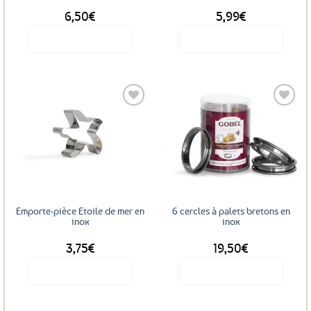
6,50
€
5,99
€
Voir le produit
Voir le produit
Ajouter
Ajouter
aux
aux
favoris
favoris
Emporte-pièce Etoile de mer en
6 cercles à palets bretons en
inox
inox
3,75
€
19,50
€
Voir le produit
Voir le produit