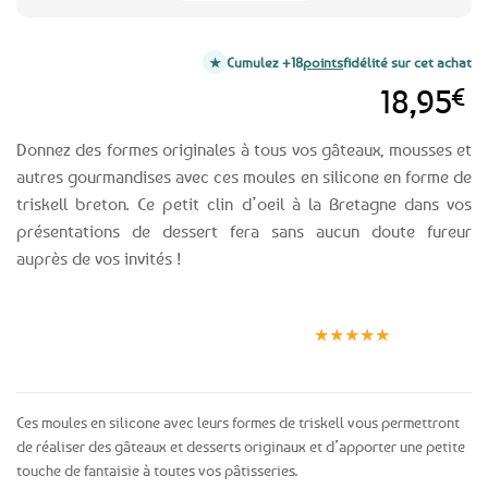
Cumulez +18
points
fidélité sur cet achat
18,95
€
Donnez des formes originales à tous vos gâteaux, mousses et
autres gourmandises avec ces moules en silicone en forme de
triskell breton. Ce petit clin d’oeil à la Bretagne dans vos
présentations de dessert fera sans aucun doute fureur
auprès de vos invités !
Expédition le
Clients
Paiement
jour même
satisfaits
sécurisé
★★★★★
(voir conditions)
Ces moules en silicone avec leurs formes de triskell vous permettront
de réaliser des gâteaux et desserts originaux et d’apporter une petite
touche de fantaisie à toutes vos pâtisseries.