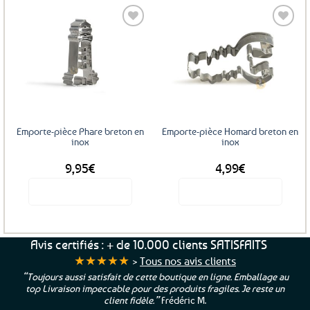
Ajouter
Ajouter
aux
aux
favoris
favoris
Emporte-pièce Phare breton en
Emporte-pièce Homard breton en
inox
inox
9,95
€
4,99
€
Voir le produit
Voir le produit
Avis certifiés : + de 10.000 clients SATISFAITS
★★★★★
>
Tous nos avis clients
“Toujours aussi satisfait de cette boutique en ligne. Emballage au
top Livraison impeccable pour des produits fragiles. Je reste un
client fidèle.”
Frédéric M.