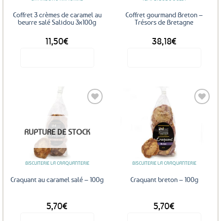
Coffret 3 crèmes de caramel au
Coffret gourmand Breton –
beurre salé Salidou 3x100g
Trésors de Bretagne
11,50
€
38,18
€
Voir le produit
Voir le produit
Ajouter
Ajouter
RUPTURE DE STOCK
aux
aux
favoris
favoris
BISCUITERIE LA CRAQUANTERIE
BISCUITERIE LA CRAQUANTERIE
Craquant au caramel salé – 100g
Craquant breton – 100g
5,70
€
5,70
€