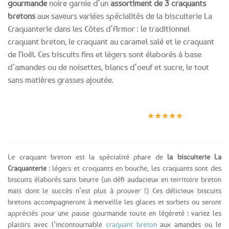
gourmande
noire garnie d’un
assortiment de 3 craquants
bretons
aux saveurs variées spécialités de la biscuiterie La
Craquanterie dans les Côtes d’Armor : le traditionnel
craquant breton, le craquant au caramel salé et le craquant
de Noël. Ces biscuits fins et légers sont élaborés à base
d’amandes ou de noisettes, blancs d’oeuf et sucre, le tout
sans matières grasses ajoutée.
Expédition le
Clients
Paiement
jour même
satisfaits
sécurisé
★★★★★
(voir conditions)
Le craquant breton est la spécialité phare de
la biscuiterie La
Craquanterie
: légers et croquants en bouche, les craquants sont des
biscuits élaborés sans beurre (un défi audacieux en territoire breton
mais dont le succès n’est plus à prouver !) Ces délicieux biscuits
bretons accompagneront à merveille les glaces et sorbets ou seront
appréciés pour une pause gourmande toute en légèreté : variez les
plaisirs avec l’incontournable
craquant breton
aux amandes ou le