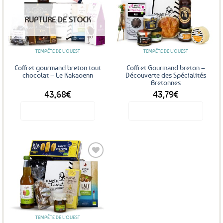
Ajouter
Ajouter
RUPTURE DE STOCK
aux
aux
favoris
favoris
TEMPÊTE DE L'OUEST
TEMPÊTE DE L'OUEST
Coffret gourmand breton tout
Coffret Gourmand breton –
chocolat – Le Kakaoenn
Découverte des Spécialités
Bretonnes
43,68
€
43,79
€
Voir le produit
Voir le produit
Ajouter
aux
favoris
TEMPÊTE DE L'OUEST