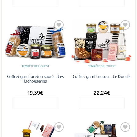
Voir le produit
Voir le produit
Ajouter
Ajouter
aux
aux
favoris
favoris
TEMPÊTE DE L'OUEST
TEMPÊTE DE L'OUEST
Coffret garni breton sucré – Les
Coffret garni breton – Le Dousik
Lichouseries
19,39
€
22,24
€
Voir le produit
Voir le produit