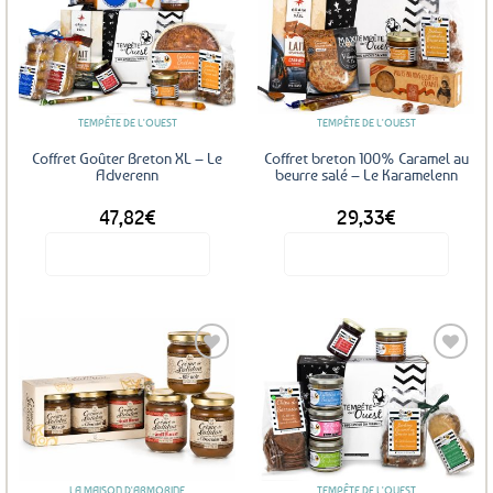
Ajouter
Ajouter
aux
aux
favoris
favoris
TEMPÊTE DE L'OUEST
TEMPÊTE DE L'OUEST
Coffret Goûter Breton XL – Le
Coffret breton 100% Caramel au
Adverenn
beurre salé – Le Karamelenn
47,82
€
29,33
€
Voir le produit
Voir le produit
Ajouter
Ajouter
aux
aux
favoris
favoris
LA MAISON D'ARMORINE
TEMPÊTE DE L'OUEST