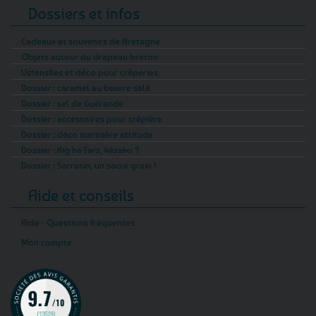
Dossiers et infos
Cadeaux et souvenirs de Bretagne
Objets autour du drapeau breton
Ustensiles et déco pour crêperies
Dossier : caramel au beurre salé
Dossier : sel de Guérande
Dossier : accessoires pour crêpière
Dossier : déco marinière attitude
Dossier : Kig ha Farz, kézako ?
Dossier : Sarrasin, un sacré grain !
Aide et conseils
Aide - Questions fréquentes
Mon compte