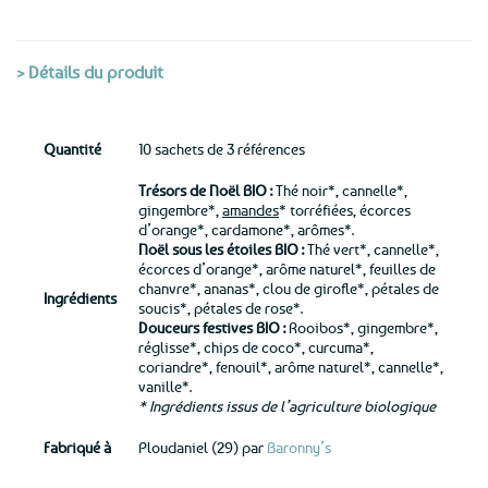
> Détails du produit
Quantité
10 sachets de 3 références
Trésors de Noël BIO :
Thé noir*, cannelle*,
gingembre*,
amandes
* torréfiées, écorces
d’orange*, cardamone*, arômes*.
Noël sous les étoiles BIO :
Thé vert*, cannelle*,
écorces d’orange*, arôme naturel*, feuilles de
chanvre*, ananas*, clou de girofle*, pétales de
Ingrédients
soucis*, pétales de rose*.
Douceurs festives BIO :
Rooibos*, gingembre*,
réglisse*, chips de coco*, curcuma*,
coriandre*, fenouil*, arôme naturel*, cannelle*,
vanille*.
* Ingrédients issus de l’agriculture biologique
Fabriqué à
Ploudaniel (29) par
Baronny’s