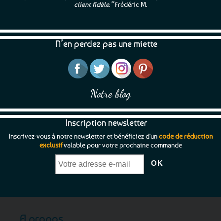
options
options
client fidèle.”
Frédéric M.
peuvent
peuvent
être
être
choisies
choisies
N’en perdez pas une miette
sur
sur
la
la
page
page
du
du
produit
produit
Notre blog
Inscription newsletter
Inscrivez-vous à notre newsletter et bénéficiez d'un
code de réduction
exclusif
valable pour votre prochaine commande
A propos