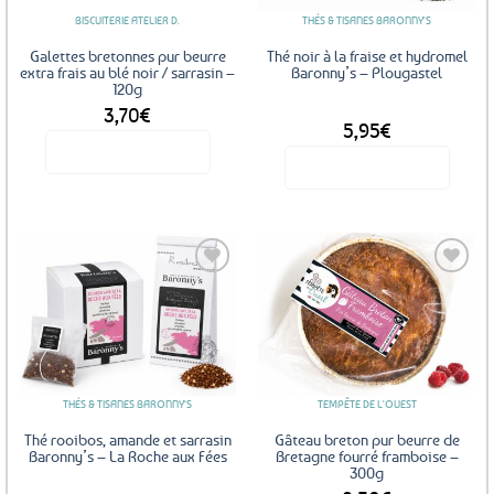
être
BISCUITERIE ATELIER D.
THÉS & TISANES BARONNY'S
choisies
sur
Galettes bretonnes pur beurre
Thé noir à la fraise et hydromel
la
extra frais au blé noir / sarrasin –
Baronny’s – Plougastel
120g
page
3,70
€
DÈS
du
5,95
€
produit
Voir le produit
Voir le produit
Ce
produit
a
plusieurs
variations.
Les
Ajouter
Ajouter
options
aux
aux
favoris
favoris
peuvent
être
THÉS & TISANES BARONNY'S
TEMPÊTE DE L'OUEST
choisies
sur
Thé rooibos, amande et sarrasin
Gâteau breton pur beurre de
la
Baronny’s – La Roche aux Fées
Bretagne fourré framboise –
300g
page