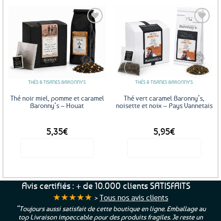
produit
a
plusieurs
variations.
Les
Ajouter
Ajouter
options
aux
aux
favoris
favoris
peuvent
être
THÉS & TISANES BARONNY'S
THÉS & TISANES BARONNY'S
choisies
sur
Thé noir miel, pomme et caramel
Thé vert caramel Baronny’s,
la
Baronny’s – Houat
noisette et noix – Pays Vannetais
page
DÈS
DÈS
du
5,35
€
5,95
€
produit
Voir le produit
Voir le produit
Ce
Ce
produit
produit
a
a
Avis certifiés : + de 10.000 clients SATISFAITS
plusieurs
plusieurs
★★★★★
>
Tous nos avis clients
variations.
variations.
“Toujours aussi satisfait de cette boutique en ligne. Emballage au
Les
Les
top Livraison impeccable pour des produits fragiles. Je reste un