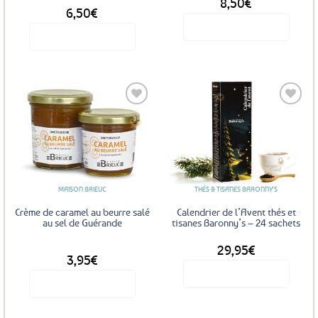
8,50
€
DÈS
du
6,50
€
produit
Voir le produit
Voir le produit
Ce
produit
a
plusieurs
variations.
Les
Ajouter
Ajouter
options
aux
aux
favoris
favoris
peuvent
être
MAISON BRIEUC
THÉS & TISANES BARONNY'S
choisies
sur
Crème de caramel au beurre salé
Calendrier de l’Avent thés et
la
au sel de Guérande
tisanes Baronny’s – 24 sachets
page
29,95
€
DÈS
du
3,95
€
produit
Voir le produit
Voir le produit
Ce