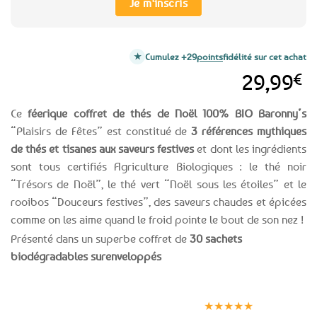
Je m'inscris
Cumulez +29
points
fidélité sur cet achat
29,99
€
Ce
féerique coffret de thés de Noël 100% BIO Baronny’s
“Plaisirs de Fêtes” est constitué de
3 références mythiques
de thés et tisanes aux saveurs festives
et dont les ingrédients
sont tous certifiés Agriculture Biologiques : le thé noir
“Trésors de Noël”, le thé vert “Noël sous les étoiles” et le
rooibos “Douceurs festives”, des saveurs chaudes et épicées
comme on les aime quand le froid pointe le bout de son nez !
Présenté dans un superbe coffret de
30 sachets
biodégradables surenveloppés
Expédition le
Clients
Paiement
jour même
satisfaits
sécurisé
★★★★★
(voir conditions)