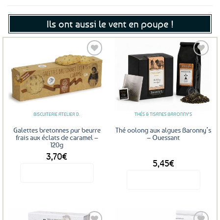
Ils ont aussi le vent en poupe !
Ajouter
Ajouter
aux
aux
favoris
favoris
BISCUITERIE ATELIER D.
THÉS & TISANES BARONNY'S
Galettes bretonnes pur beurre
Thé oolong aux algues Baronny’s
frais aux éclats de caramel –
– Ouessant
120g
3,70
€
DÈS
5,45
€
Voir le produit
Voir le produit
Ce
produit
a