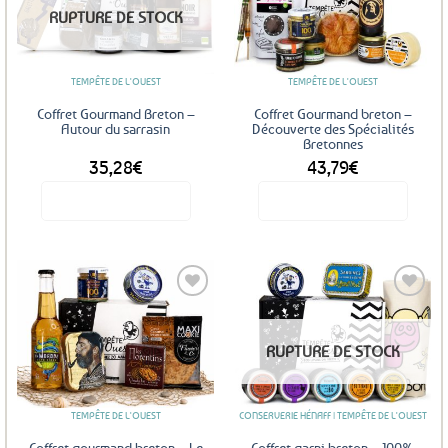
Ajouter
Ajouter
RUPTURE DE STOCK
aux
aux
favoris
favoris
TEMPÊTE DE L'OUEST
TEMPÊTE DE L'OUEST
Coffret Gourmand Breton –
Coffret Gourmand breton –
Autour du sarrasin
Découverte des Spécialités
Bretonnes
35,28
€
43,79
€
Voir le produit
Voir le produit
Ajouter
Ajouter
RUPTURE DE STOCK
aux
aux
favoris
favoris
TEMPÊTE DE L'OUEST
CONSERVERIE HÉNAFF | TEMPÊTE DE L'OUEST
Coffret gourmand breton – Le
Coffret garni breton – 100%