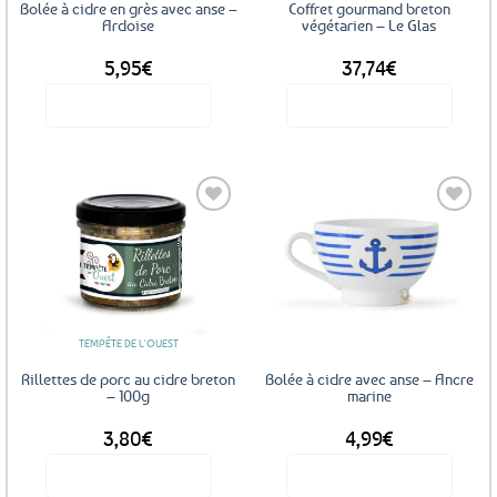
Bolée à cidre en grès avec anse –
Coffret gourmand breton
Ardoise
végétarien – Le Glas
5,95
€
37,74
€
Voir le produit
Voir le produit
Ajouter
Ajouter
aux
aux
favoris
favoris
TEMPÊTE DE L'OUEST
Rillettes de porc au cidre breton
Bolée à cidre avec anse – Ancre
– 100g
marine
3,80
€
4,99
€
Voir le produit
Voir le produit