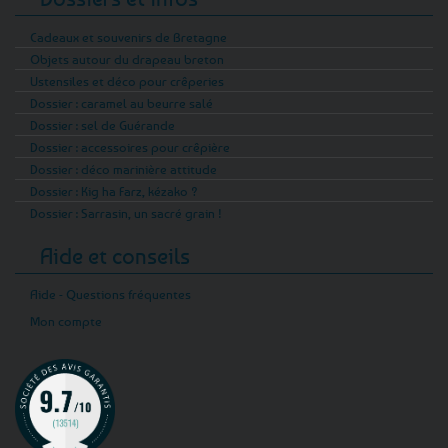
Cadeaux et souvenirs de Bretagne
Objets autour du drapeau breton
Ustensiles et déco pour crêperies
Dossier : caramel au beurre salé
Dossier : sel de Guérande
Dossier : accessoires pour crêpière
Dossier : déco marinière attitude
Dossier : Kig ha Farz, kézako ?
Dossier : Sarrasin, un sacré grain !
Aide et conseils
Aide - Questions fréquentes
Mon compte