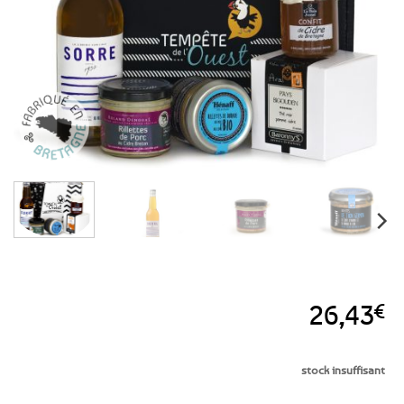
favoris
26,43
€
stock insuffisant