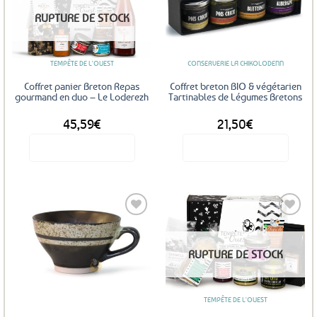
Ajouter
Ajouter
RUPTURE DE STOCK
aux
aux
favoris
favoris
TEMPÊTE DE L'OUEST
CONSERVERIE LA CHIKOLODENN
Coffret panier Breton Repas
Coffret breton BIO & végétarien
gourmand en duo – Le Loderezh
Tartinables de Légumes Bretons
45,59
€
21,50
€
Voir le produit
Voir le produit
Ajouter
Ajouter
RUPTURE DE STOCK
aux
aux
favoris
favoris
TEMPÊTE DE L'OUEST