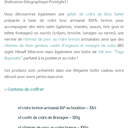
(Indication Géographique Protégée) !
Vous découvrirez également une
gelée de cidre du Bois Jumel
préparée à base de cidre brut artisanal 100% breton pour
accompagner des mets salés (galettes, viandes, sauces, foie gras et
même fromages) ou sucrés (crêpes, brioche, laitages ou tartes), une
verrine de
rillettes de porc au cidre breton
artisanales ainsi que des
rillettes de thon germon, confit d’oignons et vinaigre de cidre
BIO
signé Hénaff Sélection mais également une boîte de
thé noir “Pays
Bigouden”
parfumé à la pomme et au cidre !
Ces produits sont présentés dans une élégante boîte cadeau noire
décoré avec notre petite mascotte.
> Contenu du coffret
x1 cidre breton artisanal IGP au houblon – 33cl
x1 confit de cidre de Bretagne – 120g
x1 rillettes de porc au cidre breton – 100g