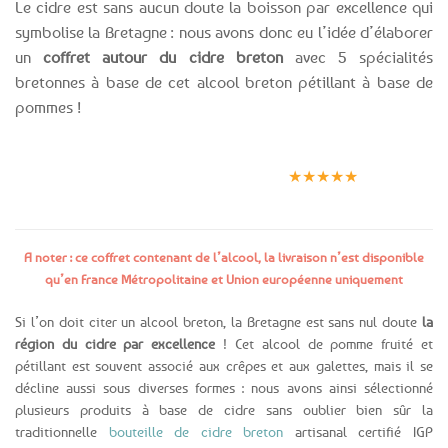
Le cidre est sans aucun doute la boisson par excellence qui
symbolise la Bretagne : nous avons donc eu l’idée d’élaborer
un
coffret autour du cidre breton
avec 5 spécialités
bretonnes à base de cet alcool breton pétillant à base de
pommes !
Expédition le
Clients
Paiement
jour même
satisfaits
sécurisé
★★★★★
(voir conditions)
A noter : ce coffret contenant de l’alcool, la livraison n’est disponible
qu’en France Métropolitaine et Union européenne uniquement
Si l’on doit citer un alcool breton, la Bretagne est sans nul doute
la
région du cidre par excellence
! Cet alcool de pomme fruité et
pétillant est souvent associé aux crêpes et aux galettes, mais il se
décline aussi sous diverses formes : nous avons ainsi sélectionné
plusieurs produits à base de cidre sans oublier bien sûr la
traditionnelle
bouteille de cidre breton
artisanal certifié IGP