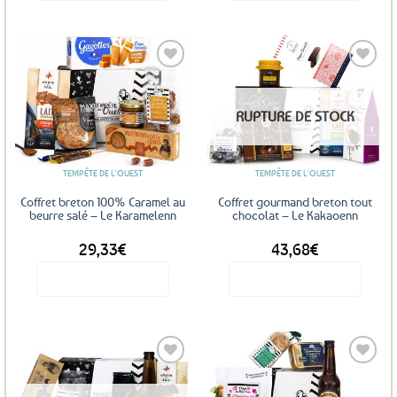
Ajouter
Ajouter
RUPTURE DE STOCK
aux
aux
favoris
favoris
TEMPÊTE DE L'OUEST
TEMPÊTE DE L'OUEST
Coffret breton 100% Caramel au
Coffret gourmand breton tout
beurre salé – Le Karamelenn
chocolat – Le Kakaoenn
29,33
€
43,68
€
Voir le produit
Voir le produit