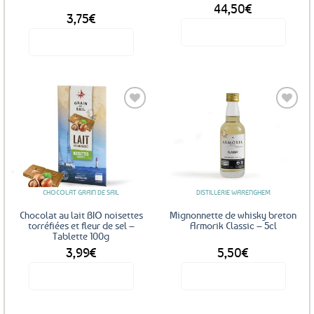
44,50
€
DÈS
3,75
€
Voir le produit
Voir le produit
Ce
produit
a
plusieurs
variations.
Les
Ajouter
Ajouter
options
aux
aux
favoris
favoris
peuvent
être
CHOCOLAT GRAIN DE SAIL
DISTILLERIE WARENGHEM
choisies
sur
Chocolat au lait BIO noisettes
Mignonnette de whisky breton
la
torréfiées et fleur de sel –
Armorik Classic – 5cl
Tablette 100g
page
3,99
€
5,50
€
du
produit
Voir le produit
Voir le produit