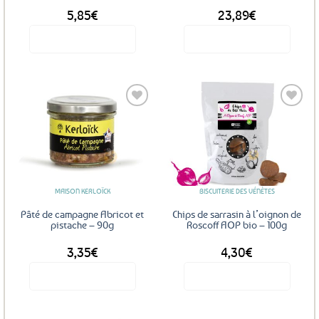
5,85
€
23,89
€
Voir le produit
Voir le produit
Ajouter
Ajouter
aux
aux
favoris
favoris
MAISON KERLOÏCK
BISCUITERIE DES VÉNÈTES
Pâté de campagne Abricot et
Chips de sarrasin à l’oignon de
pistache – 90g
Roscoff AOP bio – 100g
3,35
€
4,30
€
Voir le produit
Voir le produit