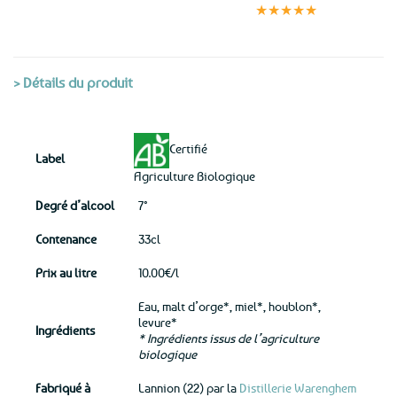
satisfaits
sécurisé
★★★★★
(voir conditions)
> Détails du produit
Certifié
Label
Agriculture Biologique
Degré d’alcool
7°
Contenance
33cl
Prix au litre
10.00€/l
Eau, malt d’orge*, miel*, houblon*,
levure*
Ingrédients
* Ingrédients issus de l’agriculture
biologique
Fabriqué à
Lannion (22) par la
Distillerie Warenghem