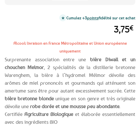
Cumulez +3
points
fidélité sur cet achat
3,75
€
Alcool: livraison en France Métropolitaine et Union européenne
uniquement
Surprenante association entre une
bière Diwall et un
chouchen Melmor
, 2 spécialités de la distillerie bretonne
Warenghem, la bière à l’hydromel Mélmor dévoile des
arômes de miel prononcés et gourmands qui atténuent son
amertume sans être pour autant excessivement sucrée. Cette
bière bretonne blonde
unique en son genre et très originale
dévoile une
robe dorée et une mousse peu abondante
.
Certifiée
Agriculture Biologique
et élaborée essentiellement
avec des ingrédients BIO
Expédition le
Clients
Paiement
jour même