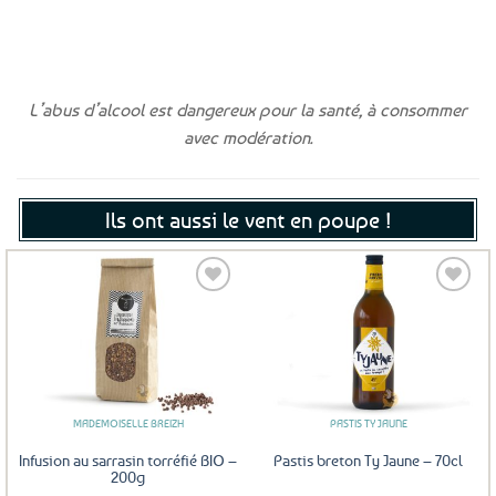
L’abus d’alcool est dangereux pour la santé, à consommer
avec modération.
Ils ont aussi le vent en poupe !
Ajouter
Ajouter
aux
aux
favoris
favoris
MADEMOISELLE BREIZH
PASTIS TY JAUNE
Infusion au sarrasin torréfié BIO –
Pastis breton Ty Jaune – 70cl
200g