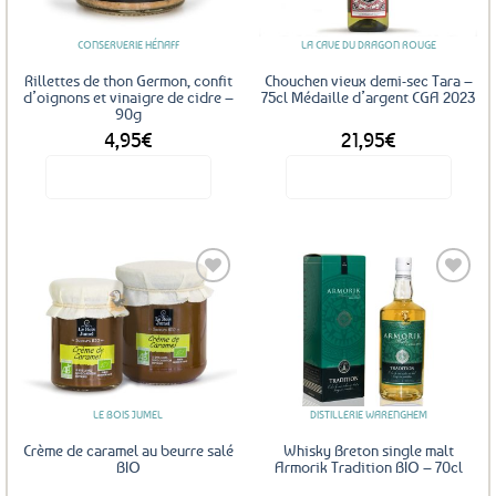
CONSERVERIE HÉNAFF
LA CAVE DU DRAGON ROUGE
Rillettes de thon Germon, confit
Chouchen vieux demi-sec Tara –
d’oignons et vinaigre de cidre –
75cl Médaille d’argent CGA 2023
90g
4,95
€
21,95
€
Voir le produit
Voir le produit
Ajouter
Ajouter
aux
aux
favoris
favoris
LE BOIS JUMEL
DISTILLERIE WARENGHEM
Crème de caramel au beurre salé
Whisky Breton single malt
BIO
Armorik Tradition BIO – 70cl