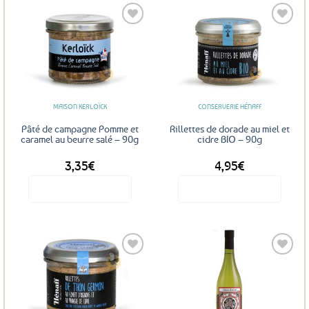
Ajouter
Ajouter
aux
aux
favoris
favoris
MAISON KERLOÏCK
CONSERVERIE HÉNAFF
Pâté de campagne Pomme et
Rillettes de dorade au miel et
caramel au beurre salé – 90g
cidre BIO – 90g
3,35
€
4,95
€
Voir le produit
Voir le produit
Ajouter
Ajouter
aux
aux
favoris
favoris