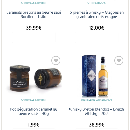
CARAMELS L'AMBR'1
ON THE ROCKS
Caramels bretons au beurre salé
6 pierres à whisky – Glaçons en
Bordier – 1 kilo
granit bleu de Bretagne
39,99
€
12,00
€
Voir le produit
Voir le produit
Ajouter
Ajouter
aux
aux
favoris
favoris
CARAMELS L'AMBR'1
DISTILLERIE WARENGHEM
Pot dégustation caramel au
Whisky Breton Blended – Breizh
beurre salé – 40g
Whisky – 70cl
1,99
€
38,99
€