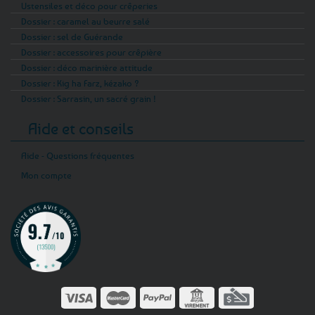
Ustensiles et déco pour crêperies
Dossier : caramel au beurre salé
Dossier : sel de Guérande
Dossier : accessoires pour crêpière
Dossier : déco marinière attitude
Dossier : Kig ha Farz, kézako ?
Dossier : Sarrasin, un sacré grain !
Aide et conseils
Aide - Questions fréquentes
Mon compte