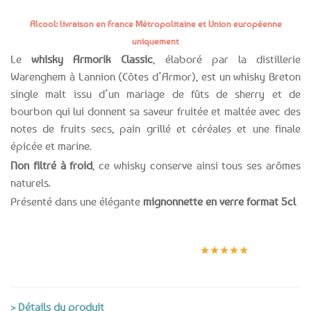
Alcool: livraison en France Métropolitaine et Union européenne
uniquement
Le
whisky Armorik Classic
, élaboré par la distillerie
Warenghem à Lannion (Côtes d’Armor), est un whisky Breton
single malt issu d’un mariage de fûts de sherry et de
bourbon qui lui donnent sa saveur fruitée et maltée avec des
notes de fruits secs, pain grillé et céréales et une finale
épicée et marine.
Non filtré à froid
, ce whisky conserve ainsi tous ses arômes
naturels.
Présenté dans une élégante
mignonnette en verre format 5cl
Expédition le
Clients
Paiement
jour même
satisfaits
sécurisé
★★★★★
(voir conditions)
> Détails du produit