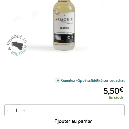
aux
favoris
Cumulez +5
points
fidélité sur cet achat
5,50
€
En stock
quantité de Mignonnette de whisky breton Armorik Classic - 5cl
Ajouter au panier