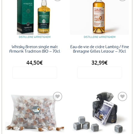
Ajouter
Ajouter
aux
aux
favoris
favoris
DISTILLERIE WARENGHEM
DISTILLERIE WARENGHEM
Whisky Breton single malt
Eau-de-vie de cidre Lambig / Fine
Armorik Tradition BIO – 70cl
Bretagne Gilles Leizour – 70cl
44,50
€
32,99
€
Voir le produit
Voir le produit
Ajouter
Ajouter
aux
aux
favoris
favoris