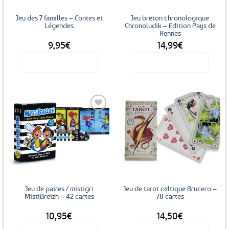
Jeu des 7 familles – Contes et
Jeu breton chronologique
Légendes
Chronoludik – Edition Pays de
Rennes
9,95
€
14,99
€
Voir le produit
Voir le produit
Ajouter
Ajouter
aux
aux
favoris
favoris
Jeu de paires / mistigri
Jeu de tarot celtique Brucero –
MistiBreizh – 42 cartes
78 cartes
10,95
€
14,50
€