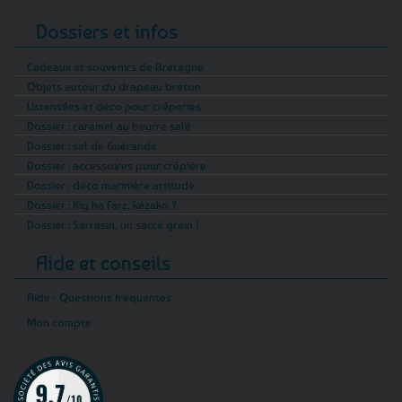
Dossiers et infos
Cadeaux et souvenirs de Bretagne
Objets autour du drapeau breton
Ustensiles et déco pour crêperies
Dossier : caramel au beurre salé
Dossier : sel de Guérande
Dossier : accessoires pour crêpière
Dossier : déco marinière attitude
Dossier : Kig ha Farz, kézako ?
Dossier : Sarrasin, un sacré grain !
Aide et conseils
Aide - Questions fréquentes
Mon compte