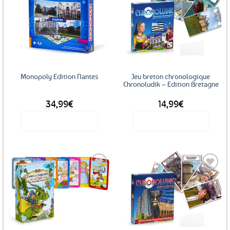
Ajouter
Ajouter
aux
aux
favoris
favoris
Monopoly Edition Nantes
Jeu breton chronologique
Chronoludik – Edition Bretagne
34,99
€
14,99
€
Voir le produit
Voir le produit
Ajouter
Ajouter
aux
aux
favoris
favoris