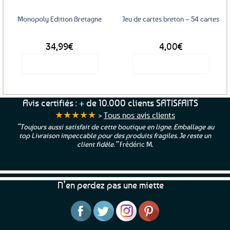
choisies
sur
Monopoly Edition Bretagne
Jeu de cartes breton – 54 cartes
la
page
34,99
€
4,00
€
du
produit
Voir le produit
Voir le produit
Avis certifiés : + de 10.000 clients SATISFAITS
★★★★★
>
Tous nos avis clients
“Toujours aussi satisfait de cette boutique en ligne. Emballage au
top Livraison impeccable pour des produits fragiles. Je reste un
client fidèle.”
Frédéric M.
N’en perdez pas une miette