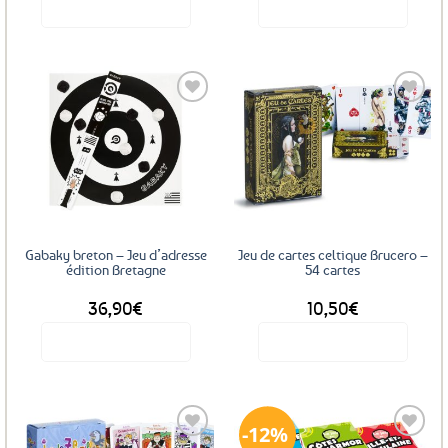
Voir le produit
Voir le produit
Ajouter
Ajouter
aux
aux
favoris
favoris
Gabaky breton – Jeu d’adresse
Jeu de cartes celtique Brucero –
édition Bretagne
54 cartes
36,90
€
10,50
€
Voir le produit
Voir le produit
12%