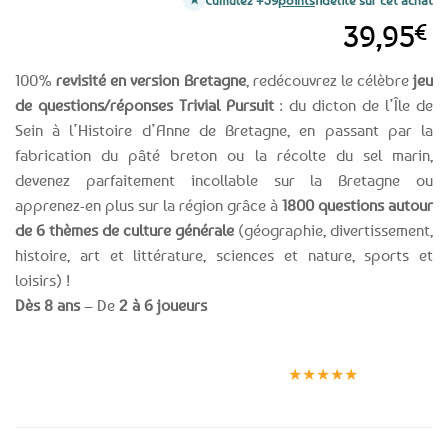
39,95
€
100%
revisité en version Bretagne
, redécouvrez le célèbre
jeu
de questions/réponses Trivial Pursuit
: du dicton de l’Île de
Sein à l’Histoire d’Anne de Bretagne, en passant par la
fabrication du pâté breton ou la récolte du sel marin,
devenez parfaitement incollable sur la Bretagne ou
apprenez-en plus sur la région grâce à
1800 questions autour
de 6 thèmes de culture générale
(géographie, divertissement,
histoire, art et littérature, sciences et nature, sports et
loisirs) !
Dès 8 ans
– De
2 à 6 joueurs
Expédition le
Clients
Paiement
jour même
satisfaits
sécurisé
★★★★★
(voir conditions)