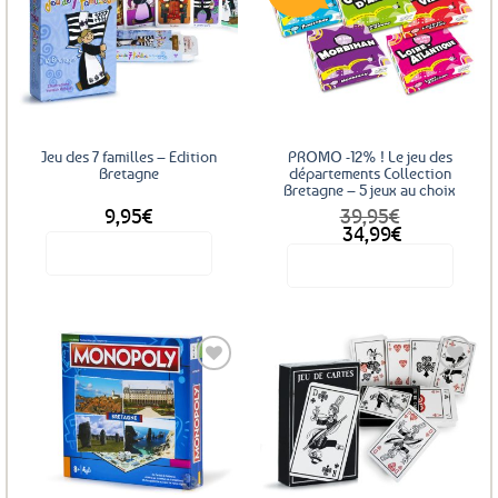
Ajouter
Ajouter
aux
aux
favoris
favoris
Jeu des 7 familles – Edition
PROMO -12% ! Le jeu des
Bretagne
départements Collection
Bretagne – 5 jeux au choix
9,95
€
39,95
€
34,99
€
Voir le produit
Voir le produit
Ce
produit
a
plusieurs
variations.
Les
Ajouter
Ajouter
options
aux
aux
favoris
favoris
peuvent
être