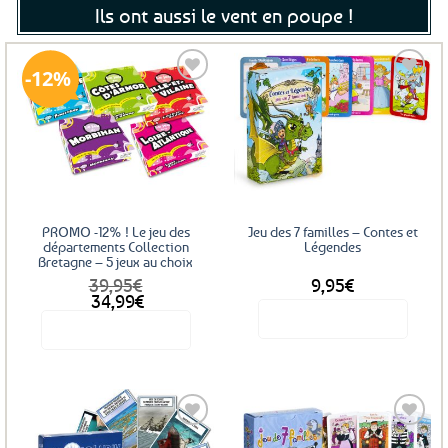
Ils ont aussi le vent en poupe !
12%
Ajouter
Ajouter
aux
aux
favoris
favoris
PROMO -12% ! Le jeu des
Jeu des 7 familles – Contes et
départements Collection
Légendes
Bretagne – 5 jeux au choix
39,95
€
9,95
€
34,99
€
Voir le produit
Voir le produit
Ce
produit
a
plusieurs
variations.