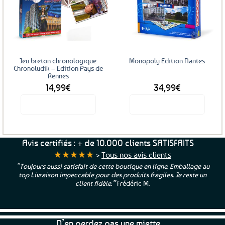
Ajouter
Ajouter
aux
aux
favoris
favoris
Jeu breton chronologique
Monopoly Edition Nantes
Chronoludik – Edition Pays de
Rennes
14,99
€
34,99
€
Voir le produit
Voir le produit
Avis certifiés : + de 10.000 clients SATISFAITS
★★★★★
>
Tous nos avis clients
“Toujours aussi satisfait de cette boutique en ligne. Emballage au
top Livraison impeccable pour des produits fragiles. Je reste un
client fidèle.”
Frédéric M.
N’en perdez pas une miette