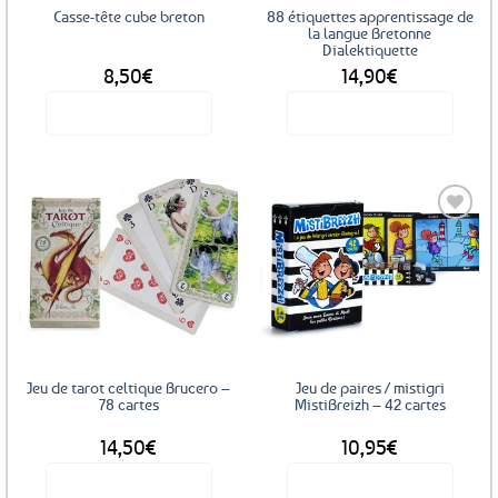
Casse-tête cube breton
88 étiquettes apprentissage de
la langue Bretonne
Dialektiquette
8,50
€
14,90
€
Voir le produit
Voir le produit
Ajouter
Ajouter
aux
aux
favoris
favoris
Jeu de tarot celtique Brucero –
Jeu de paires / mistigri
78 cartes
MistiBreizh – 42 cartes
14,50
€
10,95
€
Voir le produit
Voir le produit