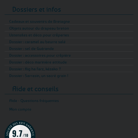
Dossiers et infos
Cadeaux et souvenirs de Bretagne
Objets autour du drapeau breton
Ustensiles et déco pour crêperies
Dossier : caramel au beurre salé
Dossier : sel de Guérande
Dossier : accessoires pour crêpière
Dossier : déco marinière attitude
Dossier : Kig ha Farz, kézako ?
Dossier : Sarrasin, un sacré grain !
Aide et conseils
Aide - Questions fréquentes
Mon compte