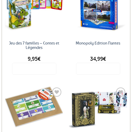
Ajouter
Ajouter
aux
aux
favoris
favoris
Jeu des 7 familles – Contes et
Monopoly Edition Nantes
Légendes
9,95
€
34,99
€
Voir le produit
Voir le produit
Ajouter
Ajouter
aux
aux
favoris
favoris