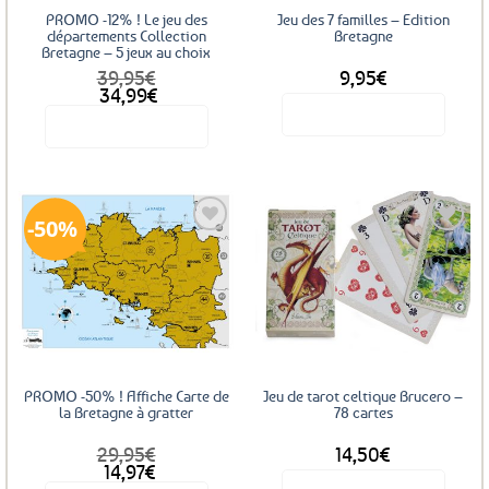
PROMO -12% ! Le jeu des
Jeu des 7 familles – Edition
départements Collection
Bretagne
Bretagne – 5 jeux au choix
39,95
€
9,95
€
34,99
€
Voir le produit
Voir le produit
Ce
produit
a
50%
plusieurs
variations.
Les
Ajouter
Ajouter
options
aux
aux
favoris
favoris
peuvent
être
choisies
sur
PROMO -50% ! Affiche Carte de
Jeu de tarot celtique Brucero –
la
la Bretagne à gratter
78 cartes
page
29,95
€
14,50
€
du
Le
Le
14,97
€
produit
prix
prix