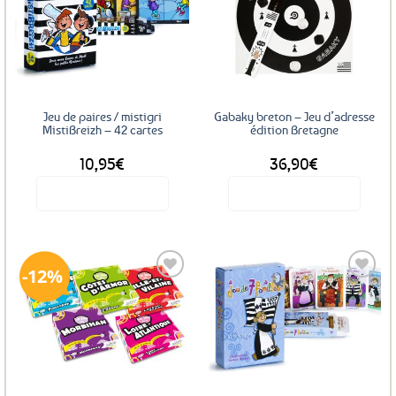
Ajouter
Ajouter
aux
aux
favoris
favoris
Jeu de paires / mistigri
Gabaky breton – Jeu d’adresse
MistiBreizh – 42 cartes
édition Bretagne
10,95
€
36,90
€
Voir le produit
Voir le produit
12%
Ajouter
Ajouter
aux
aux
favoris
favoris