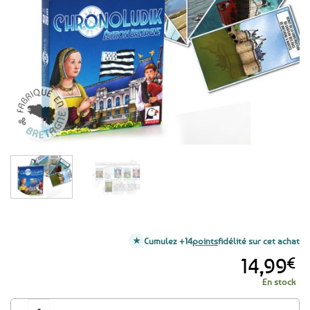
aux
favoris
Cumulez +14
points
fidélité sur cet achat
14,99
€
En stock
quantité de Jeu breton chronologique Chronoludik - Edition Bretagne