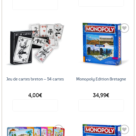
Voir le produit
Voir le produit
initial
actuel
était :
est :
29,95€.
14,97€.
Ajouter
Ajouter
aux
aux
favoris
favoris
Jeu de cartes breton – 54 cartes
Monopoly Edition Bretagne
4,00
€
34,99
€
Voir le produit
Voir le produit