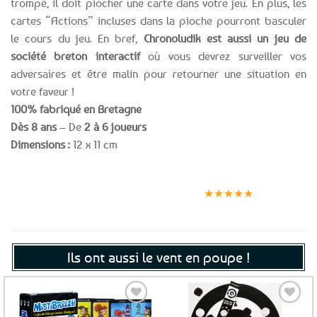
trompé, il doit piocher une carte dans votre jeu. En plus, les
cartes “Actions” incluses dans la pioche pourront basculer
le cours du jeu. En bref,
Chronoludik est aussi un jeu de
société breton interactif
où vous devrez surveiller vos
adversaires et être malin pour retourner une situation en
votre faveur !
100% fabriqué en Bretagne
Dès 8 ans
– De
2 à 6 joueurs
Dimensions :
12 x 11 cm
Expédition le
Clients
Paiement
jour même
satisfaits
sécurisé
★★★★★
(voir conditions)
Ils ont aussi le vent en poupe !