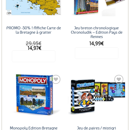
aux
aux
favoris
favoris
PROMO -50% ! Affiche Carte de
Jeu breton chronologique
la Bretagne à gratter
Chronoludik – Edition Pays de
Rennes
29,95
€
14,99
€
Le
Le
14,97
€
prix
prix
Voir le produit
Voir le produit
initial
actuel
était :
est :
29,95€.
14,97€.
Ajouter
Ajouter
aux
aux
favoris
favoris
Monopoly Edition Bretagne
Jeu de paires / mistigri