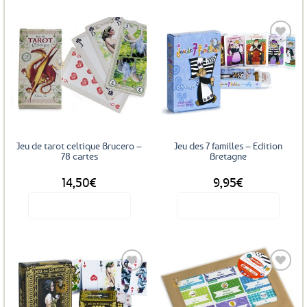
Ajouter
Ajouter
aux
aux
favoris
favoris
Jeu de tarot celtique Brucero –
Jeu des 7 familles – Edition
78 cartes
Bretagne
14,50
€
9,95
€
Voir le produit
Voir le produit
Ajouter
Ajouter