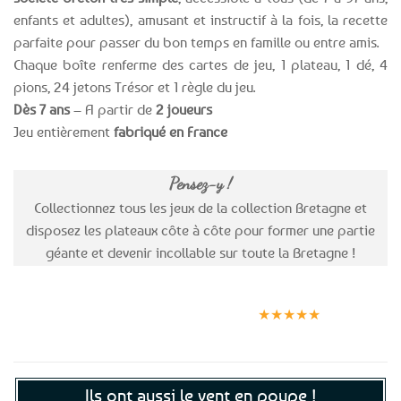
enfants et adultes), amusant et instructif à la fois, la recette
parfaite pour passer du bon temps en famille ou entre amis.
Chaque boîte renferme des cartes de jeu, 1 plateau, 1 dé, 4
pions, 24 jetons Trésor et 1 règle du jeu.
Dès 7 ans
– A partir de
2 joueurs
Jeu entièrement
fabriqué en France
Pensez-y !
Collectionnez tous les jeux de la collection Bretagne et
disposez les plateaux côte à côte pour former une partie
géante et devenir incollable sur toute la Bretagne !
Expédition le
Clients
Paiement
jour même
satisfaits
sécurisé
★★★★★
(voir conditions)
Ils ont aussi le vent en poupe !