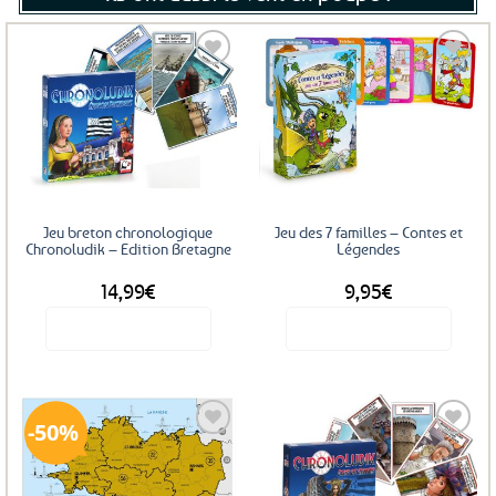
Ajouter
Ajouter
aux
aux
favoris
favoris
Jeu breton chronologique
Jeu des 7 familles – Contes et
Chronoludik – Edition Bretagne
Légendes
14,99
€
9,95
€
Voir le produit
Voir le produit
50%
Ajouter
Ajouter