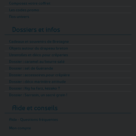
Composez votre coffret
Les codes promo
Nos univers
Dossiers et infos
Cadeaux et souvenirs de Bretagne
Objets autour du drapeau breton
Ustensiles et déco pour crêperies
Dossier : caramel au beurre salé
Dossier : sel de Guérande
Dossier : accessoires pour crêpière
Dossier : déco marinière attitude
Dossier : Kig ha Farz, kézako ?
Dossier : Sarrasin, un sacré grain !
Aide et conseils
Aide - Questions fréquentes
Mon compte