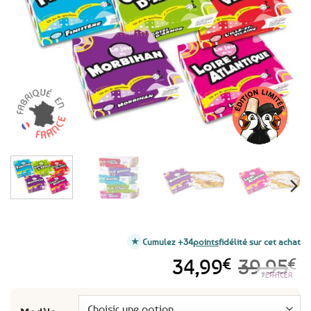
aux
favoris
Cumulez +34
points
fidélité sur cet achat
34,99
€
39,95
€
EFFACER