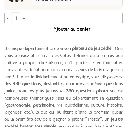
Modèle
quantité de PROMO -12% ! Le jeu des départements Collection Bretagne - 
Ajouter au panier
A chaque département breton son
plateau de jeu dédié
! Que
vous pensiez être un as des Côtes d’Armor ou bien très peu
cultivé à propos du Finistère, qu’importe, ce jeu familial et
convivial est idéal pour tous, connaisseurs de la Bretagne ou
non ! A jouer individuellement ou en équipe, vous disposerez
des
480 questions, devinettes, charades
et même
questions
junior
pour les plus jeunes et
360 questions photo
sur de
nombreuses thématiques liées au département en question
(gastronomie, patrimoine, vie quotidienne, culture, histoire,
légendes, etc.), le but du jeu étant d’être le premier joueur
ou la première équipe à gagner 5 jetons “Trésor”. Un
jeu de
société breton très simple
, accessible à tous (de 7 à 97 ans,