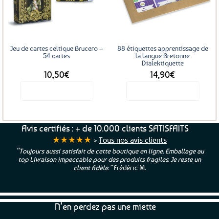
aux
aux
favoris
favoris
Jeu de cartes celtique Brucero –
88 étiquettes apprentissage de
54 cartes
la langue Bretonne
Dialektiquette
10,50
€
14,90
€
Voir le produit
Voir le produit
Avis certifiés : + de 10.000 clients SATISFAITS
★★★★★
>
Tous nos avis clients
“Toujours aussi satisfait de cette boutique en ligne. Emballage au
top Livraison impeccable pour des produits fragiles. Je reste un
client fidèle.”
Frédéric M.
N’en perdez pas une miette