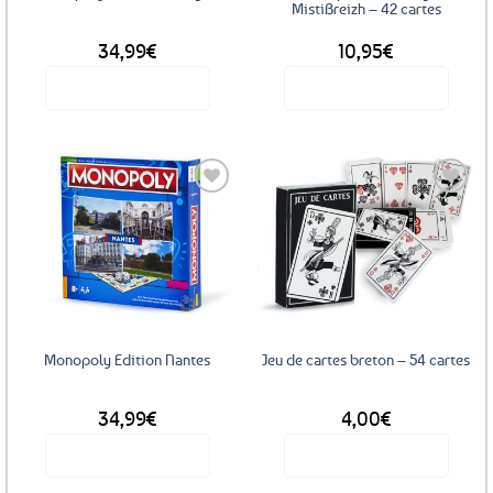
MistiBreizh – 42 cartes
34,99
€
10,95
€
Voir le produit
Voir le produit
Ajouter
Ajouter
aux
aux
favoris
favoris
Monopoly Edition Nantes
Jeu de cartes breton – 54 cartes
34,99
€
4,00
€
Voir le produit
Voir le produit