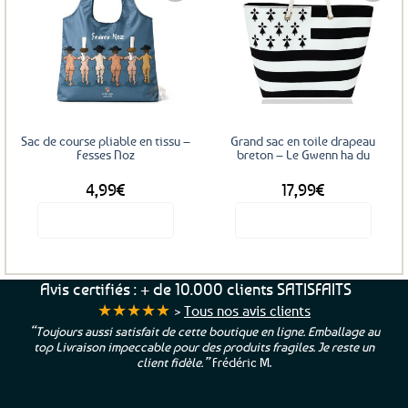
Ajouter
Ajouter
aux
aux
favoris
favoris
Sac de course pliable en tissu –
Grand sac en toile drapeau
Fesses Noz
breton – Le Gwenn ha du
4,99
€
17,99
€
Voir le produit
Voir le produit
Avis certifiés : + de 10.000 clients SATISFAITS
★★★★★
>
Tous nos avis clients
“Toujours aussi satisfait de cette boutique en ligne. Emballage au
top Livraison impeccable pour des produits fragiles. Je reste un
client fidèle.”
Frédéric M.