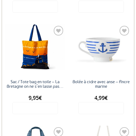
Voir le produit
Voir le produit
Ajouter
Ajouter
aux
aux
favoris
favoris
Sac / Tote bag en toile – La
Bolée à cidre avec anse – Ancre
Bretagne on ne s’en lasse pas…
marine
9,95
€
4,99
€
Voir le produit
Voir le produit