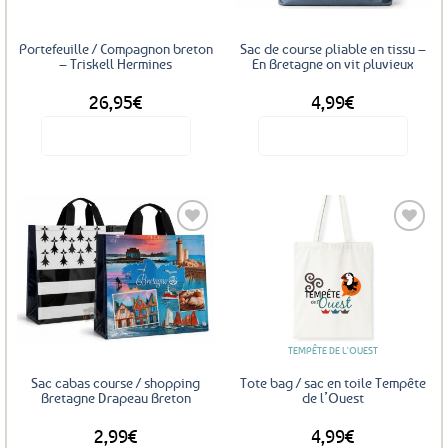
choisies
sur
Portefeuille / Compagnon breton
Sac de course pliable en tissu –
la
– Triskell Hermines
En Bretagne on vit pluvieux
page
26,95
€
4,99
€
du
produit
Voir le produit
Voir le produit
Ajouter
Ajouter
aux
aux
favoris
favoris
TEMPÊTE DE L'OUEST
Sac cabas course / shopping
Tote bag / sac en toile Tempête
Bretagne Drapeau Breton
de l’Ouest
2,99
€
4,99
€