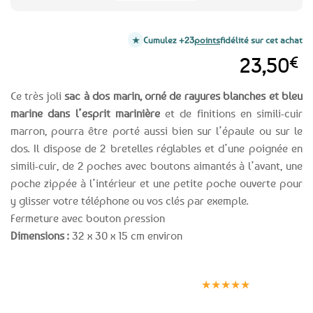
Cumulez +23
points
fidélité sur cet achat
23,50
€
Ce très joli
sac à dos marin, orné de rayures blanches et bleu
marine dans l’esprit marinière
et de finitions en simili-cuir
marron, pourra être porté aussi bien sur l’épaule ou sur le
dos. Il dispose de 2 bretelles réglables et d’une poignée en
simili-cuir, de 2 poches avec boutons aimantés à l’avant, une
poche zippée à l’intérieur et une petite poche ouverte pour
y glisser votre téléphone ou vos clés par exemple.
Fermeture avec bouton pression
Dimensions :
32 x 30 x 15 cm environ
Expédition le
Clients
Paiement
jour même
satisfaits
sécurisé
★★★★★
(voir conditions)