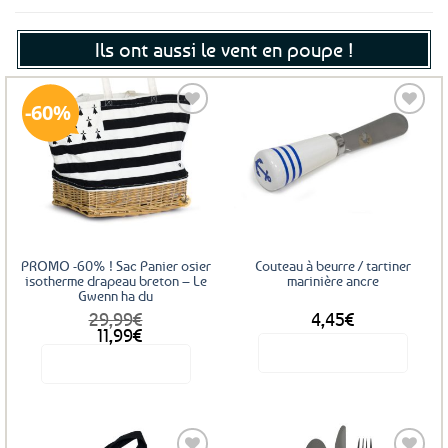
Ils ont aussi le vent en poupe !
60%
Ajouter
Ajouter
aux
aux
favoris
favoris
PROMO -60% ! Sac Panier osier
Couteau à beurre / tartiner
isotherme drapeau breton – Le
marinière ancre
Gwenn ha du
29,99
€
4,45
€
Le
Le
11,99
€
prix
prix
Voir le produit
Voir le produit
initial
actuel
était :
est :
29,99€.
11,99€.