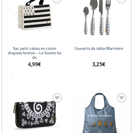
Ajouter
Ajouter
aux
aux
favoris
favoris
Sac petit cabas en coton
Couverts de table Marinière
drapeau breton – Le Gwenn ha
du
4,99
€
3,25
€
Voir le produit
Voir le produit
Ce
produit
a
plusieurs
variations.
Les
Ajouter
Ajouter
options
aux
aux
favoris
favoris
peuvent
être