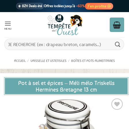
Passer
J’en profite 🐚
☀️ BZH Deals été
Offres iodées jusqu’à
–60%
au
contenu
🩷 CADEAU !
1 cadeau offert
dès 39€ d’achats
Voir cond. 🎁
MENU
📦 Livraison
En point relais dès
3,95€
seulement
Voir cond. 🚚
Recherche
pour :
ACCUEIL
/
VAISSELLE ET USTENSILES
/
BOÎTES ET POTS ALIMENTAIRES
Pot à sel et épices – Méli mélo Triskells
Hermines Bretagne 13 cm
Ajouter