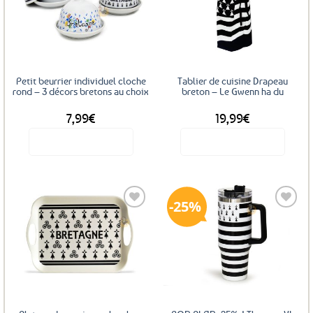
Ajouter
Ajouter
aux
aux
favoris
favoris
Petit beurrier individuel cloche
Tablier de cuisine Drapeau
rond – 3 décors bretons au choix
breton – Le Gwenn ha du
7,99
€
19,99
€
Voir le produit
Voir le produit
Ce
produit
a
25%
plusieurs
variations.
Les
Ajouter
Ajouter
options
aux
aux
favoris
favoris
peuvent
être
choisies
sur