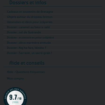
Dossiers et infos
Cadeaux et souvenirs de Bretagne
Objets autour du drapeau breton
Ustensiles et déco pour crêperies
Dossier : caramel au beurre salé
Dossier : sel de Guérande
Dossier : accessoires pour crêpière
Dossier : déco marinière attitude
Dossier : Kig ha Farz, kézako ?
Dossier : Sarrasin, un sacré grain !
Aide et conseils
Aide - Questions fréquentes
Mon compte