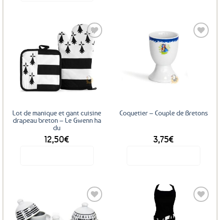
Ajouter
Ajouter
aux
aux
favoris
favoris
Lot de manique et gant cuisine
Coquetier – Couple de Bretons
drapeau breton – Le Gwenn ha
du
12,50
€
3,75
€
Voir le produit
Voir le produit