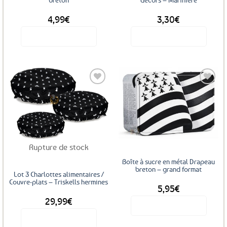
4,99
€
3,30
€
Voir le produit
Voir le produit
Ajouter
Ajouter
aux
aux
favoris
favoris
Rupture de stock
Boîte à sucre en métal Drapeau
breton – grand format
Lot 3 Charlottes alimentaires /
Couvre-plats – Triskells hermines
5,95
€
29,99
€
Voir le produit
Voir le produit