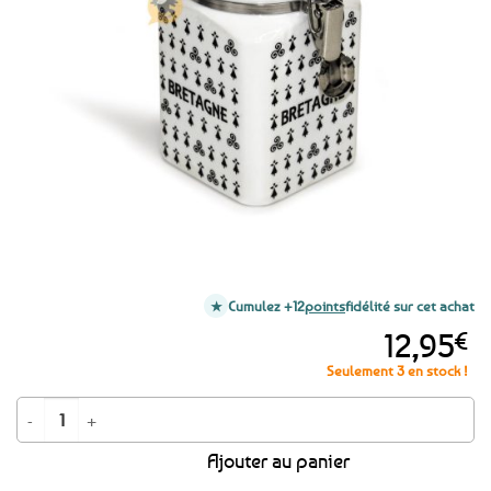
aux
favoris
Cumulez +12
points
fidélité sur cet achat
12,95
€
Seulement 3 en stock !
quantité de Pot à sel et épices – Méli mélo Triskells Hermines Bretagne 1
Ajouter au panier