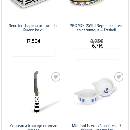
favoris
favoris
Beurrier drapeau breton – Le
PROMO -25% ! Repose cuillère
Gwenn ha du
en céramique – Triskell
17,50
€
8,95
€
Le
Le
6,71
€
prix
prix
Voir le produit
Voir le produit
initial
actuel
était :
est :
8,95€.
6,71€.
Ajouter
aux
favoris
Couteau à fromage drapeau
Mini bol breton à oreilles – 7
breton
décors – Marinière