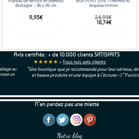
Plateau de service en bambou
BON PLAN -25% ! Thermos XL
la
Bretagne – 36 x 26 cm
drapeau breton
page
9,95
€
24,99
€
du
Le
Le
18,74
€
produit
prix
prix
Voir le produit
Voir le produit
initial
actuel
était :
est :
24,99€.
18,74€.
Avis certifiés : + de 10.000 clients SATISFAITS
★★★★★
>
Tous nos avis clients
“Une boutique que je recommande pour leur sérieux, des bons
et beaux produits et une équipe à l’écoute :-)”
Patricia M.
N’en perdez pas une miette
Notre blog