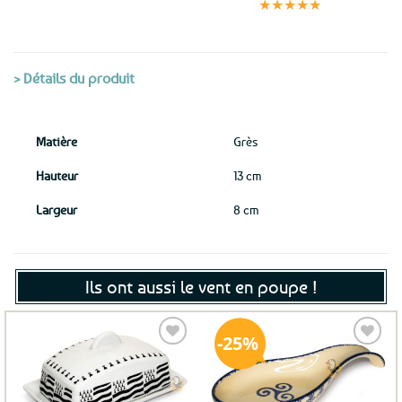
sécurisé
★★★★★
(voir conditions)
> Détails du produit
Matière
Grès
Hauteur
13 cm
Largeur
8 cm
Ils ont aussi le vent en poupe !
25%
Ajouter
Ajouter
aux
aux