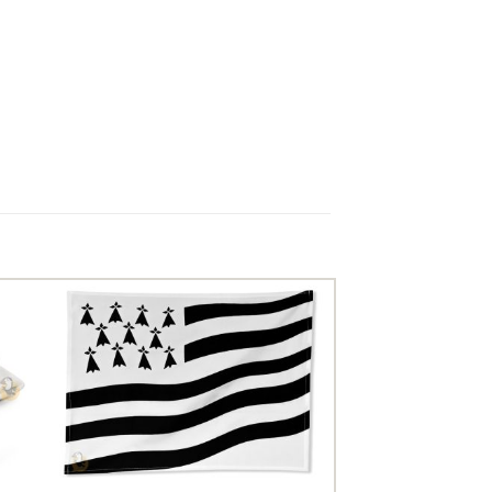
uter
Ajouter
ux
aux
oris
favoris