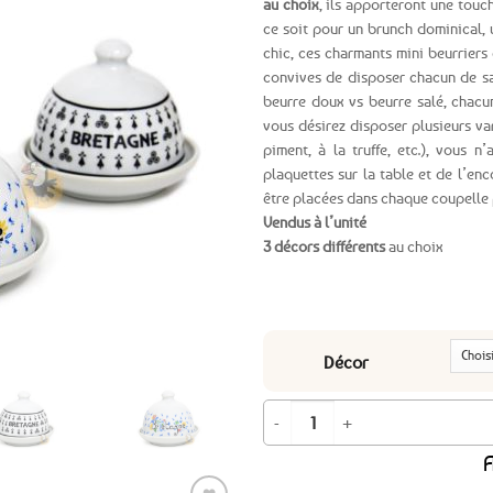
au choix
, ils apporteront une touc
ce soit pour un brunch dominical, 
Ajouter
chic, ces charmants mini beurriers
aux
convives de disposer chacun de s
favoris
beurre doux vs beurre salé, chacun
vous désirez disposer plusieurs va
piment, à la truffe, etc.), vous 
plaquettes sur la table et de l’en
être placées dans chaque coupelle
Vendus à l’unité
3 décors différents
au choix
Décor
quantité de Petit beurrier individu
A