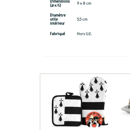
Dimensions
9 x 8 cm
(⌀ x h)
Diamètre
utile
5.5 cm
intérieur
Fabriqué
Hors U.E.
Ils ont aussi le vent en poupe !
Ajouter
aux
favoris