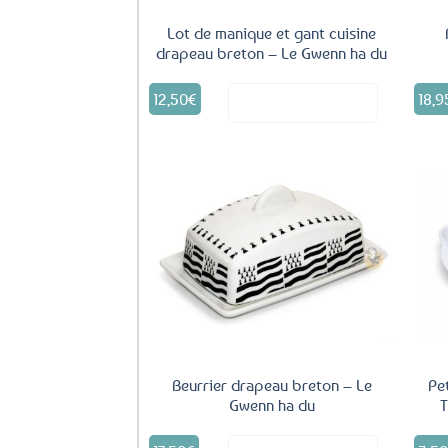
Lot de manique et gant cuisine
drapeau breton – Le Gwenn ha du
12,50
€
18,9
Voir le produit
Ajouter
aux
favoris
Beurrier drapeau breton – Le
Pe
Gwenn ha du
T