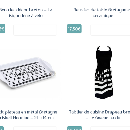
Beurrier décor breton – La
Beurrier de table Bretagne 
Bigoudène à vélo
céramique
5
€
17,50
€
Voir le produit
Voir le produ
Ajouter
Ajo
aux
a
favoris
fav
tit plateau en métal Bretagne
Tablier de cuisine Drapeau br
riskell Hermine – 21 x 14 cm
– Le Gwenn ha du