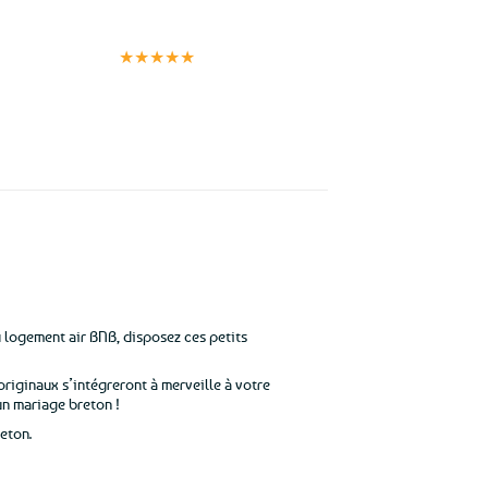
Clients
Paiement
satisfaits
sécurisé
★★★★★
u logement air BNB, disposez ces petits
originaux s’intégreront à merveille à votre
n mariage breton !
eton.