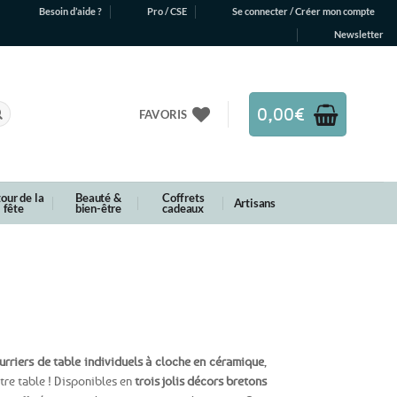
Besoin d’aide ?
Pro / CSE
Se connecter / Créer mon compte
Newsletter
0,00
€
FAVORIS
our de la
Beauté &
Coffrets
Artisans
fête
bien-être
cadeaux
urriers de table individuels à cloche en céramique
,
re table ! Disponibles en
trois jolis décors bretons