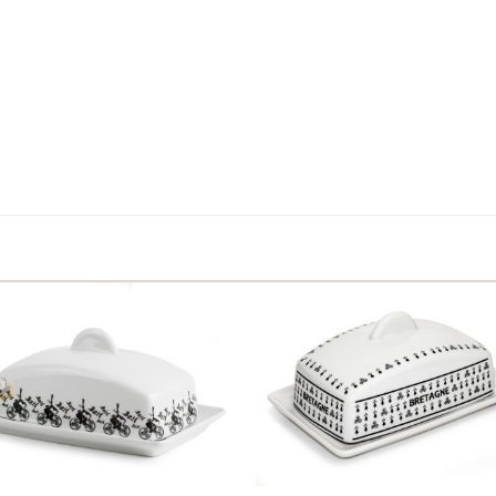
Ajouter
Ajo
aux
a
favoris
fav