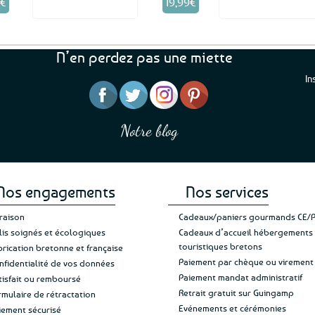
0
€
19,99
€
Voir le produit
Voir le produ
N’en perdez pas une miette
In
“J’ai mis 5 étoiles parce 
“Une boutique que je recommande pour
en mettre 6
leur sérieux, des bons et beaux produits
Notre blog
Je suis plus que satisfait
et une équipe à l’écoute :-)”
Patricia M.
de ma livraison. Ne chan
Nos engagements
Nos services
vraison
Cadeaux/paniers gourmands CE/
lis soignés et écologiques
Cadeaux d’accueil hébergements
touristiques bretons
brication bretonne et française
Paiement par chèque ou virement
nfidentialité de vos données
Paiement mandat administratif
tisfait ou remboursé
Retrait gratuit sur Guingamp
rmulaire de rétractation
Evénements et cérémonies
iement sécurisé