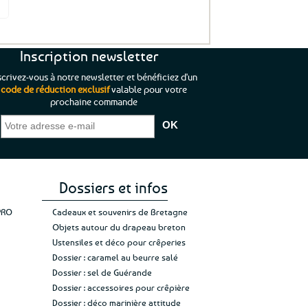
it
Inscription newsletter
scrivez-vous à notre newsletter et bénéficiez d'un
code de réduction exclusif
valable pour votre
prochaine commande
que je pouvais pas
“C’est agréable et tout aussi rassurant
“
 ;)
de constater qu’il n’y a pas de petite
l’oue
e de mon achat et
commande, mais un client à satisfaire.”
rapid
gez rien”
Jade C.
Guy H.
Vive 
Dossiers et infos
PRO
Cadeaux et souvenirs de Bretagne
Objets autour du drapeau breton
Ustensiles et déco pour crêperies
Dossier : caramel au beurre salé
Dossier : sel de Guérande
Dossier : accessoires pour crêpière
Dossier : déco marinière attitude