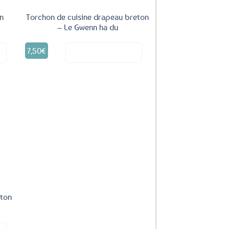
en
Torchon de cuisine drapeau breton
– Le Gwenn ha du
7,50
€
it
Voir le produit
uter
ux
oris
eton