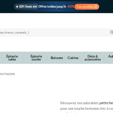
J’en profite 🐚
☀️ BZH Deals été
Offres iodées jusqu’à
–60%
🩷 CADEAU !
1 cadeau offert
dès 39€ d’achats
Voir cond. 🎁
📦 Livraison
En point relais dès
3,95€
seulement
Voir cond. 🚚
Épicerie
Épicerie
Déco &
Aut
Boissons
Cuisine
salée
sucrée
accessoires
AUX À BEURRE
rond – 3 décors bretons au choix
Découvrez nos adorables
petits be
pour une touche bretonne chic à vot