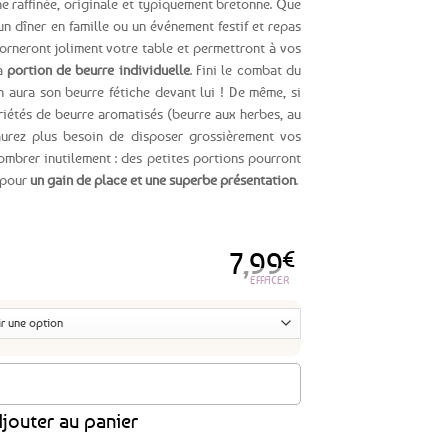
he raffinée, originale et typiquement bretonne. Que
un dîner en famille ou un événement festif et repas
 orneront joliment votre table et permettront à vos
a
portion de beurre individuelle
. Fini le combat du
 aura son beurre fétiche devant lui ! De même, si
riétés de beurre aromatisés (beurre aux herbes, au
n’aurez plus besoin de disposer grossièrement vos
combrer inutilement : des petites portions pourront
 pour
un gain de place et une superbe présentation
.
7,99
€
EFFACER
el cloche rond - 3 décors bretons au choix
jouter au panier