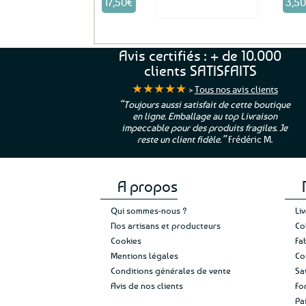
17,50
€
3,5
Voir le produit
Avis certifiés : + de 10.000
clients SATISFAITS
★★★★★
>
Tous nos avis clients
ur. La Bretagne à
“Toujours aussi satisfait de cette boutique
en ligne. Emballage au top Livraison
 moi qui suis si loin
impeccable pour des produits fragiles. Je
e”
Cathy P.
reste un client fidèle.”
Frédéric M.
A propos
Qui sommes-nous ?
Li
Nos artisans et producteurs
Co
Cookies
Fa
Mentions légales
Co
Conditions générales de vente
Sa
Avis de nos clients
Fo
Pa