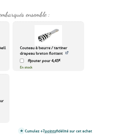
embarqués ensemble :
kell
Couteau à beurre / tartiner
drapeau breton flottant
€
Ajouter pour
4,45
En stock
eur
Cumulez +7
points
fidélité sur cet achat