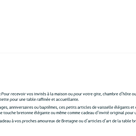
Expédition le
jour même
(voir conditions)
:
Pour recevoir vos invités à la maison ou pour votre gite, chambre d’hôte o
ette pour une table raffinée et accueillante.
ges, anniversaires ou baptêmes, ces petits articles de vaisselle élégants et 
ne touche bretonne élégante ou même comme cadeau d’invité original pour u
cadeau à vos proches amoureux de Bretagne ou d’articles d’art de la table br