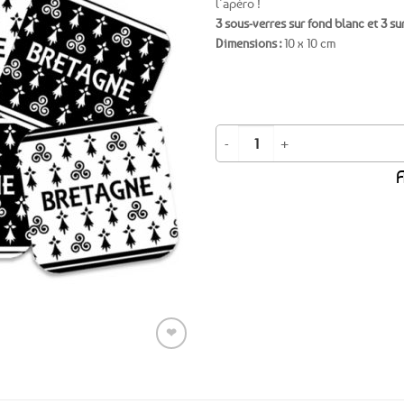
l’apéro !
3 sous-verres sur fond blanc et 3 su
Ajouter
Dimensions :
10 x 10 cm
aux
favoris
quantité de 6 sous-verres Triskels 
A
Expédition le
jour même
(voir conditions)
❤
Ajouter