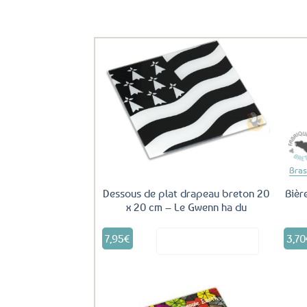
Ils ont aussi le vent en poupe !
Ajouter
aux
favoris
Bras
Dessous de plat drapeau breton 20
Bièr
x 20 cm – Le Gwenn ha du
7,95
€
3,70
Voir le produit