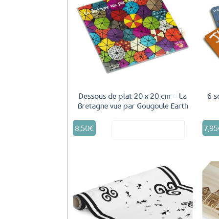
Ajouter
aux
favoris
Dessous de plat 20 x 20 cm – La
6 s
Bretagne vue par Gougoule Earth
8,50
€
7,95
Voir le produit
Ajouter
aux
favoris