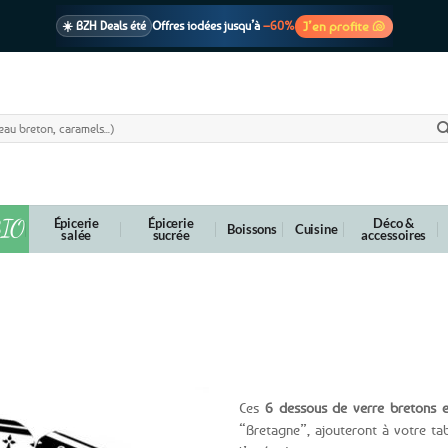
J’en profite 🐚
☀️ BZH Deals été
Offres iodées jusqu’à
–60%
🩷 CADEAU !
1 cadeau offert
dès 39€ d’achats
Voir cond. 🎁
📦 Livraison
En point relais dès
3,95€
seulement
Voir cond. 🚚
IO
Épicerie
Épicerie
Déco &
Boissons
Cuisine
salée
sucrée
accessoires
s – Bretagne
Ces
6 dessous de verre bretons e
“Bretagne”, ajouteront à votre t