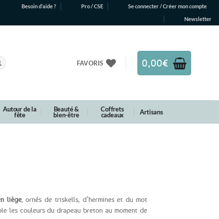
Besoin d’aide ?
Pro / CSE
Se connecter / Créer mon compte
Newsletter
0,00
€
FAVORIS
Autour de la
Beauté &
Coffrets
Artisans
fête
bien-être
cadeaux
n liège
, ornés de triskells, d’hermines et du mot
able les couleurs du drapeau breton au moment de