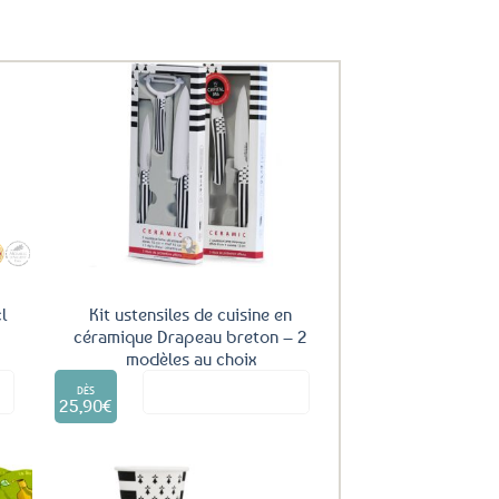
uter
Ajouter
ux
aux
oris
favoris
l
Kit ustensiles de cuisine en
céramique Drapeau breton – 2
modèles au choix
Ce
it
Voir le produit
produit
DÈS
25,90
€
a
plusieurs
variations.
Les