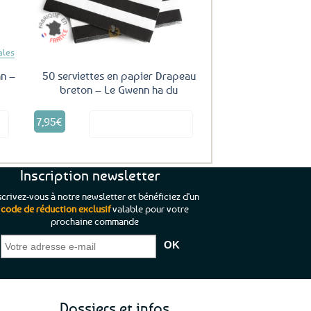
ales
nn –
50 serviettes en papier Drapeau
breton – Le Gwenn ha du
7,95
€
it
Voir le produit
Inscription newsletter
scrivez-vous à notre newsletter et bénéficiez d'un
code de réduction exclusif
valable pour votre
prochaine commande
que je pouvais pas
“C’est agréable et tout aussi rassurant
“
 ;)
de constater qu’il n’y a pas de petite
l’oue
e de mon achat et
commande, mais un client à satisfaire.”
rapid
gez rien”
Jade C.
Guy H.
Vive 
Dossiers et infos