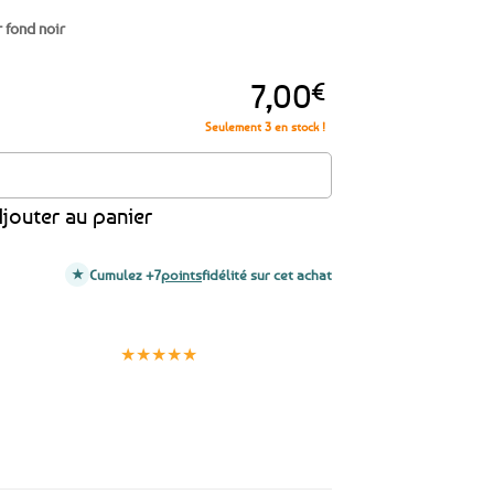
r fond noir
7,00
€
Seulement 3 en stock !
& Hermines - Bretagne
jouter au panier
Cumulez +7
points
fidélité sur cet achat
Clients
Paiement
satisfaits
sécurisé
★★★★★