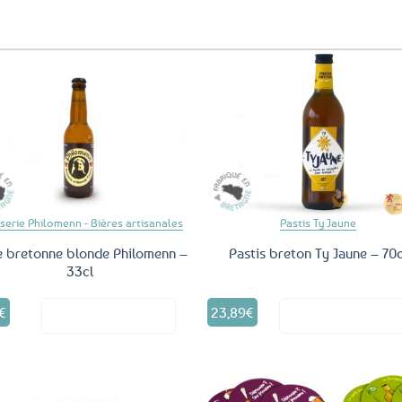
aux
favoris
Ajouter
Ajo
aux
a
favoris
fav
serie Philomenn - Bières artisanales
Pastis Ty Jaune
e bretonne blonde Philomenn –
Pastis breton Ty Jaune – 70c
33cl
€
23,89
€
Voir le produit
Voir le produ