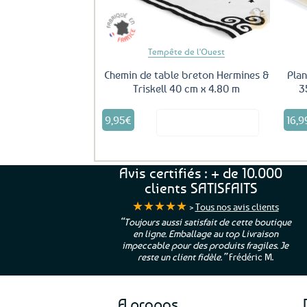
Tempête de l'Ouest
Chemin de table breton Hermines &
Plan
Triskell 40 cm x 4.80 m
3
9,95
€
16,9
Voir le produit
Avis certifiés : + de 10.000
clients SATISFAITS
★★★★★
>
Tous nos avis clients
ur. La Bretagne à
“Toujours aussi satisfait de cette boutique
en ligne. Emballage au top Livraison
 moi qui suis si loin
impeccable pour des produits fragiles. Je
e”
Cathy P.
reste un client fidèle.”
Frédéric M.
A propos