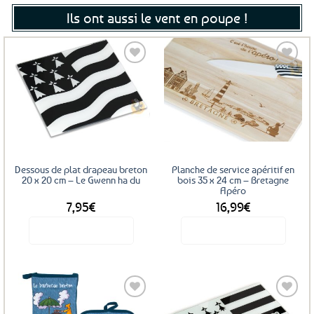
Ils ont aussi le vent en poupe !
Ajouter
Ajouter
aux
aux
favoris
favoris
Dessous de plat drapeau breton
Planche de service apéritif en
20 x 20 cm – Le Gwenn ha du
bois 35 x 24 cm – Bretagne
Apéro
7,95
€
16,99
€
Voir le produit
Voir le produit