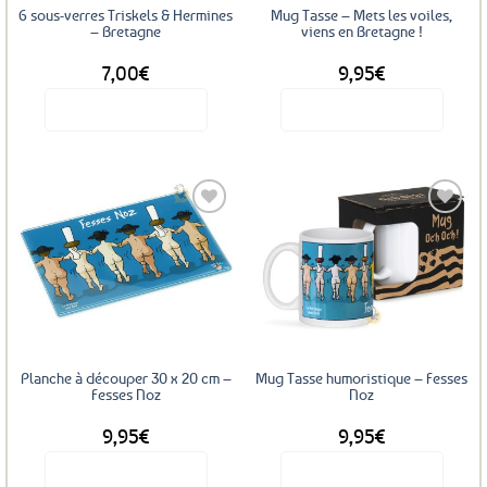
6 sous-verres Triskels & Hermines
Mug Tasse – Mets les voiles,
– Bretagne
viens en Bretagne !
7,00
€
9,95
€
Voir le produit
Voir le produit
Ajouter
Ajouter
aux
aux
favoris
favoris
Planche à découper 30 x 20 cm –
Mug Tasse humoristique – Fesses
Fesses Noz
Noz
9,95
€
9,95
€
Voir le produit
Voir le produit