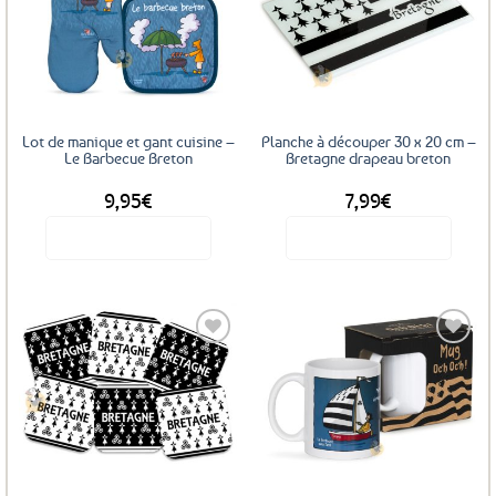
Ajouter
Ajouter
aux
aux
favoris
favoris
Lot de manique et gant cuisine –
Planche à découper 30 x 20 cm –
Le Barbecue Breton
Bretagne drapeau breton
9,95
€
7,99
€
Voir le produit
Voir le produit
Ajouter
Ajouter
aux
aux
favoris
favoris