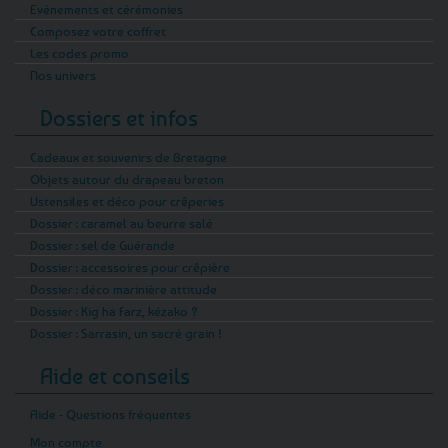
Evénements et cérémonies
Composez votre coffret
Les codes promo
Nos univers
Dossiers et infos
Cadeaux et souvenirs de Bretagne
Objets autour du drapeau breton
Ustensiles et déco pour crêperies
Dossier : caramel au beurre salé
Dossier : sel de Guérande
Dossier : accessoires pour crêpière
Dossier : déco marinière attitude
Dossier : Kig ha Farz, kézako ?
Dossier : Sarrasin, un sacré grain !
Aide et conseils
Aide - Questions fréquentes
Mon compte