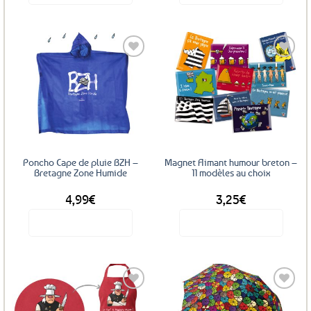
Ajouter
Ajouter
aux
aux
favoris
favoris
Poncho Cape de pluie BZH –
Magnet Aimant humour breton –
Bretagne Zone Humide
11 modèles au choix
4,99
€
3,25
€
Voir le produit
Voir le produit
Ce
produit
a
plusieurs
variations.