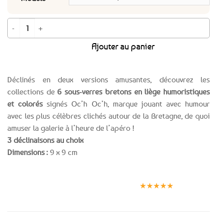
quantité de 6 sous-verres Humour breton - 3 modèles au choix
Ajouter au panier
Déclinés en deux versions amusantes, découvrez les
collections de
6 sous-verres bretons en liège humoristiques
et colorés
signés Oc’h Oc’h, marque jouant avec humour
avec les plus célèbres clichés autour de la Bretagne, de quoi
amuser la galerie à l’heure de l’apéro !
3 déclinaisons au choix
Dimensions :
9 x 9 cm
Expédition le
Clients
Paiement
jour même
satisfaits
sécurisé
★★★★★
(voir conditions)