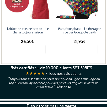
Les
Ajouter
Ajouter
options
aux
aux
favoris
favoris
peuvent
être
choisies
sur
Tablier de cuisine breton – Le
Parapluie pliant – La Bretagne
la
Chef a toujours raison
vue par Gougoule Earth
page
26,50
€
21,95
€
du
produit
Voir le produit
Voir le produit
Avis certifiés : + de 10.000 clients SATISFAITS
★★★★★
>
Tous nos avis clients
“Toujours aussi satisfait de cette boutique en ligne. Emballage au
top Livraison impeccable pour des produits fragiles. Je reste un
client fidèle.”
Frédéric M.
N’en perdez pas une miette