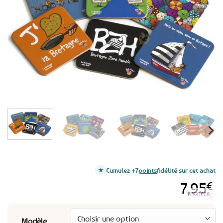
aux
favoris
Cumulez +7
points
fidélité sur cet achat
7,95
€
EFFACER
Modèle