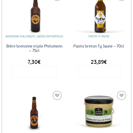
Ajouter
Ajouter
aux
aux
favoris
favoris
BRASSERIE PHILOMENN - BIÈRES ARTISANALES
PASTIS TY JAUNE
Bière bretonne triple Philomenn
Pastis breton Ty Jaune – 70cl
– 75cl
7,30
€
23,89
€
Voir le produit
Voir le produit
Ajouter
Ajouter
aux
aux
favoris
favoris