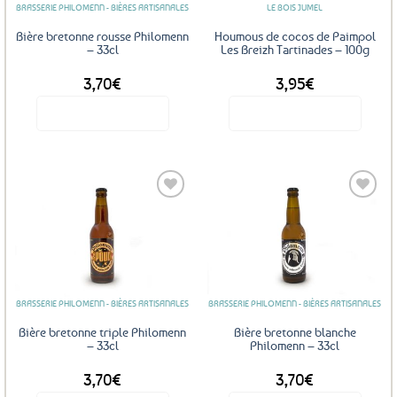
BRASSERIE PHILOMENN - BIÈRES ARTISANALES
LE BOIS JUMEL
Bière bretonne rousse Philomenn
Houmous de cocos de Paimpol
– 33cl
Les Breizh Tartinades – 100g
3,70
€
3,95
€
Voir le produit
Voir le produit
Ajouter
Ajouter
aux
aux
favoris
favoris
BRASSERIE PHILOMENN - BIÈRES ARTISANALES
BRASSERIE PHILOMENN - BIÈRES ARTISANALES
Bière bretonne triple Philomenn
Bière bretonne blanche
– 33cl
Philomenn – 33cl
3,70
€
3,70
€