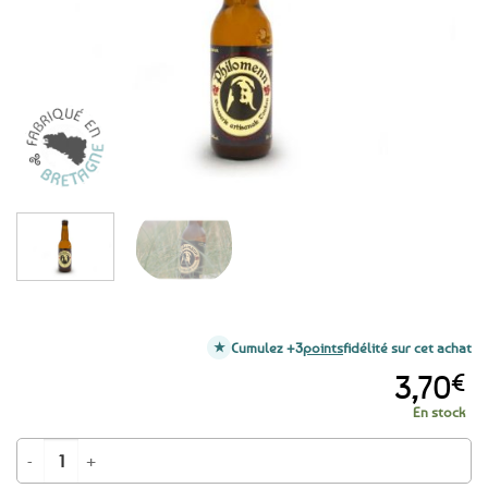
favoris
Cumulez +3
points
fidélité sur cet achat
3,70
€
En stock
quantité de Bière bretonne blonde Philomenn - 33cl