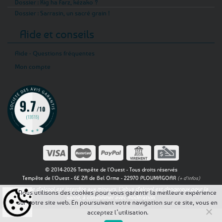
Dossier : Kig ha Farz, kézako ?
Dossier : Sarrasin, un sacré grain !
Aide et conseils
Aide - Questions fréquentes
Mon compte
© 2014-2026 Tempête de l'Ouest - Tous droits réservés
Tempête de l'Ouest - 6E ZA de Bel Orme - 22970 PLOUMAGOAR
(+ d'infos)
La vente d'alcool est interdite aux mineurs. L'abus d'alcool est dangereux pour la
Nous utilisons des cookies pour vous garantir la meilleure expérience
santé, à consommer avec modération.
sur notre site web. En poursuivant votre navigation sur ce site, vous en
acceptez l’utilisation.