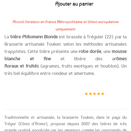
Ajouter au panier
Alcool: livraison en France Métropolitaine et Union européenne
uniquement
La
bière Philomenn Blonde
est brassée à Tréguier (22) par la
Brasserie artisanale Touken selon les méthodes artisanales
trappistes. Cette bière présente une
robe dorée
, une
mousse
blanche et fine
et libère des a
rômes
floraux et fruités
(agrumes, fruits exotiques et houblon). Un
très bel équilibre entre rondeur et amertume.
Expédition le
Clients
Paiement
jour même
satisfaits
sécurisé
★★★★★
(voir conditions)
Traditionnelle et artisanale, la brasserie Touken, dans le pays du
Trégor (Côtes d’Armor), propose depuis 2007 des bières de très
grande qualité appréciée par les amateurs comme les passionnés de