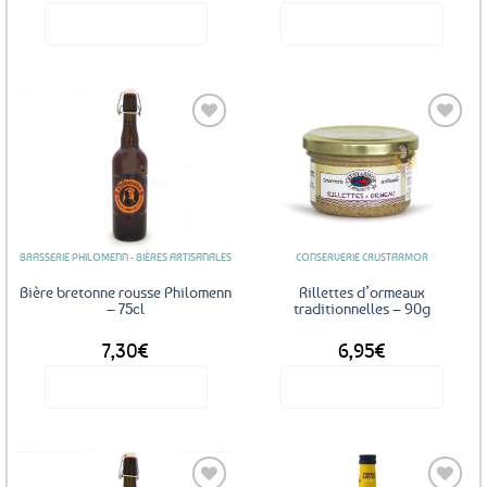
Voir le produit
Voir le produit
Ajouter
Ajouter
aux
aux
favoris
favoris
BRASSERIE PHILOMENN - BIÈRES ARTISANALES
CONSERVERIE CRUSTARMOR
Bière bretonne rousse Philomenn
Rillettes d’ormeaux
– 75cl
traditionnelles – 90g
7,30
€
6,95
€
Voir le produit
Voir le produit