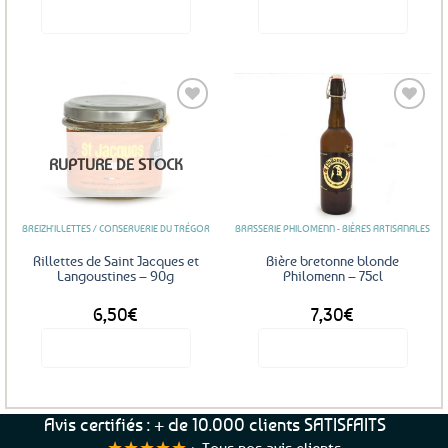
Voir le produit
Voir le produit
Ajouter
Ajouter
RUPTURE DE STOCK
aux
aux
favoris
favoris
BREIZH'ILLETTES / CONSERVERIE DU TRÉGOR
BRASSERIE PHILOMENN - BIÈRES ARTISANALES
Rillettes de Saint Jacques et
Bière bretonne blonde
Langoustines – 90g
Philomenn – 75cl
6,50
€
7,30
€
Voir le produit
Voir le produit
Avis certifiés : + de 10.000 clients SATISFAITS
★★★★★
>
Tous nos avis clients