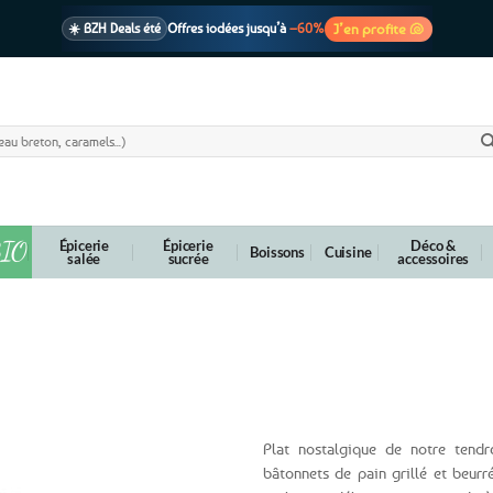
J’en profite 🐚
☀️ BZH Deals été
Offres iodées jusqu’à
–60%
🩷 CADEAU !
1 cadeau offert
dès 39€ d’achats
Voir cond. 🎁
📦 Livraison
En point relais dès
3,95€
seulement
Voir cond. 🚚
IO
Épicerie
Épicerie
Déco &
Boissons
Cuisine
salée
sucrée
accessoires
Plat nostalgique de notre tendr
bâtonnets de pain grillé et beurr