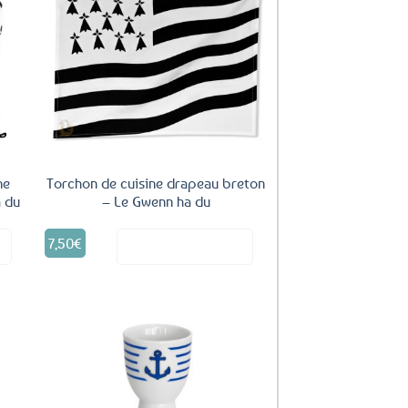
uter
Ajouter
ux
aux
oris
favoris
ne
Torchon de cuisine drapeau breton
 du
– Le Gwenn ha du
7,50
€
it
Voir le produit
uter
Ajouter
ux
aux
oris
favoris