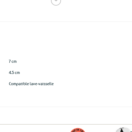
❤
Ajouter
aux
favoris
7 cm
4.5 cm
Compatible lave-vaisselle