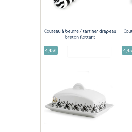
Couteau à beurre / tartiner drapeau
Cout
breton flottant
4,45
€
4,4
Voir le produit
Ajouter
aux
favoris