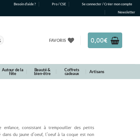
Besoin d’aide ?
Pro / CSE
Se connecter / Créer mon compte
Newsletter
0,00
€
FAVORIS
Autour de la
Beauté &
Coffrets
Artisans
fête
bien-être
cadeaux
e enfance, consistant à trempouiller des petits
é dans du jaune d’oeuf, l’oeuf à la coque est non