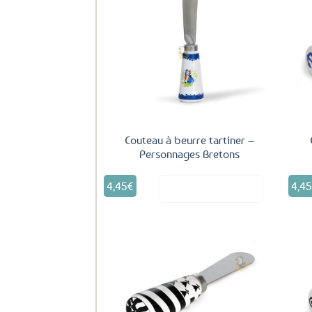
Ajouter
aux
favoris
Couteau à beurre tartiner –
Personnages Bretons
4,45
€
4,4
Voir le produit
Ajouter
aux
favoris