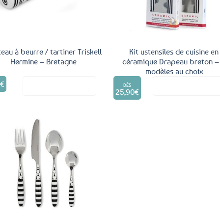
eau à beurre / tartiner Triskell
Kit ustensiles de cuisine en
Hermine – Bretagne
céramique Drapeau breton –
modèles au choix
Ce
5
€
Voir le produit
Voir le produ
produit
DÈS
25,90
€
a
plusieurs
variations.
Les
options
peuvent
être
Ajouter
aux
choisies
favoris
sur
la
page
du
produit