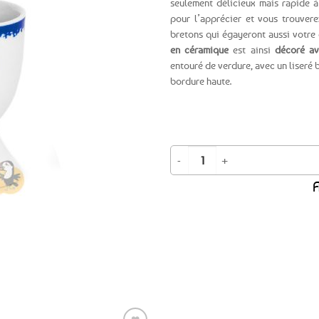
seulement délicieux mais rapide à
pour l’apprécier et vous trouver
Ajouter
bretons qui égayeront aussi votre 
aux
en céramique
est ainsi
décoré av
favoris
entouré de verdure, avec un liseré 
bordure haute.
quantité de Coquetier - Couple de 
A
Expédition le
jour même
(voir conditions)