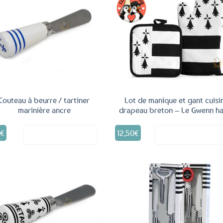
Ajouter
Ajo
aux
a
favoris
fav
Couteau à beurre / tartiner
Lot de manique et gant cuisi
marinière ancre
drapeau breton – Le Gwenn ha
5
€
12,50
€
Voir le produit
Voir le produ
Ajouter
Ajo
aux
a
favoris
fav