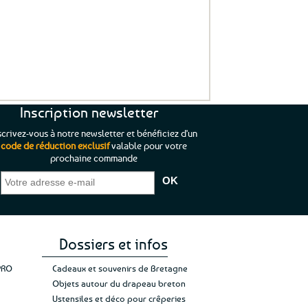
Inscription newsletter
scrivez-vous à notre newsletter et bénéficiez d'un
code de réduction exclusif
valable pour votre
prochaine commande
t aussi rassurant
“Tout est parfait chez tempête de
“Amo
j’a
 a pas de petite
l’ouest, le choix est immense, la livraison
d’em
nt à satisfaire.”
rapide. Que du bonheur et de la qualité.
dan
.
Vive la Bretagne et les Bretons.”
Anne L.
a
Dossiers et infos
PRO
Cadeaux et souvenirs de Bretagne
Objets autour du drapeau breton
Ustensiles et déco pour crêperies