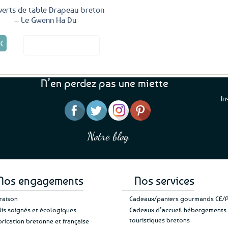
verts de table Drapeau breton
– Le Gwenn Ha Du
Ce
5
€
Voir le produit
produit
a
plusieurs
variations.
N’en perdez pas une miette
Les
options
In
peuvent
être
“J’ai mis 5 étoiles parce que je pouvais pas
“C’est agréable et tou
choisies
en mettre 6 ;)
de constater qu’il n’y
Notre blog
Je suis plus que satisfaite de mon achat et
commande, mais un clie
sur
de ma livraison. Ne changez rien”
Jade C.
Guy H
la
page
du
produit
Nos engagements
Nos services
vraison
Cadeaux/paniers gourmands CE/
lis soignés et écologiques
Cadeaux d’accueil hébergements
touristiques bretons
brication bretonne et française