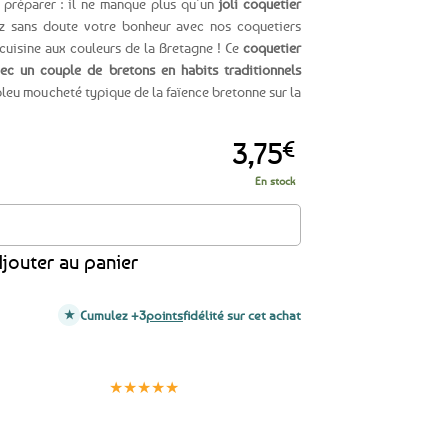
 préparer : il ne manque plus qu’un
joli coquetier
ez sans doute votre bonheur avec nos coquetiers
cuisine aux couleurs de la Bretagne ! Ce
coquetier
ec un couple de bretons en habits traditionnels
bleu moucheté typique de la faïence bretonne sur la
3,75
€
En stock
Bretons
jouter au panier
Cumulez +3
points
fidélité sur cet achat
Clients
Paiement
satisfaits
sécurisé
★★★★★