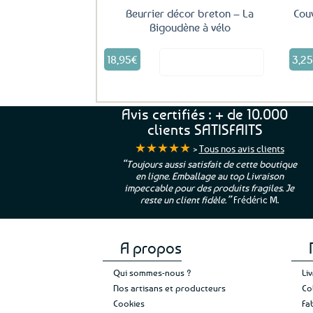
Beurrier décor breton – La
Cou
Bigoudène à vélo
18,95
€
3,2
Voir le produit
Avis certifiés : + de 10.000
clients SATISFAITS
★★★★★
>
Tous nos avis clients
atisfait de cette boutique
“Une boutique que je recommande pour
llage au top Livraison
leur sérieux, des bons et beaux produits
des produits fragiles. Je
et une équipe à l’écoute :-)”
Patricia M.
t fidèle.”
Frédéric M.
A propos
Qui sommes-nous ?
Li
Nos artisans et producteurs
Co
Cookies
Fa