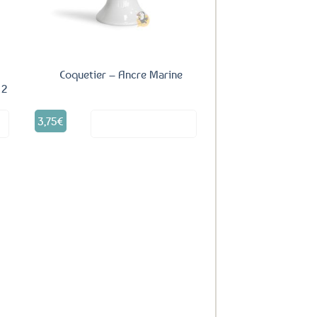
Coquetier – Ancre Marine
 2
3,75
€
it
Voir le produit