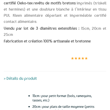
certifié Oeko-tex revêtu de motifs bretons
imprimés (triskell
et hermines) et une doublure blanche à l’intérieur en tissu
PUL Kleen alimentaire déperlant et imperméable certifié
contact alimentaire.
Vendu par lot de 3 diamètres extensibles :
15cm, 20cm et
25cm
Fabrication et création 100% artisanale et bretonne
Expédition le
Clients
Paiement
jour même
satisfaits
sécurisé
★★★★★
(voir conditions)
> Détails du produit
15cm : pour petit format (bols, ramequins,
tasses, etc.)
20cm : pour plats de taille moyenne (petits