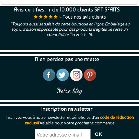
produit
a
Avis certifiés : + de 10.000 clients SATISFAITS
plusieurs
★★★★★
>
Tous nos avis clients
variations.
“Toujours aussi satisfait de cette boutique en ligne. Emballage au
Les
top Livraison impeccable pour des produits fragiles. Je reste un
options
client fidèle.”
Frédéric M.
peuvent
être
choisies
N’en perdez pas une miette
sur
la
page
du
produit
Notre blog
Inscription newsletter
Inscrivez-vous à notre newsletter et bénéficiez d'un
code de réduction
exclusif
valable pour votre prochaine commande