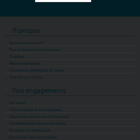
A propos
Qui sommes-nous ?
Nos artisans et producteurs
Cookies
Mentions légales
Conditions générales de vente
Avis de nos clients
Nos engagements
Livraison
Colis soignés et écologiques
Fabrication bretonne et française
Confidentialité de vos données
Satisfait ou remboursé
Formulaire de rétractation