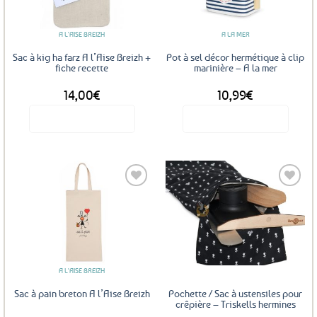
favoris
favoris
A L'AISE BREIZH
A LA MER
Sac à kig ha farz A l’Aise Breizh +
Pot à sel décor hermétique à clip
fiche recette
marinière – A la mer
14,00
€
10,99
€
Voir le produit
Voir le produit
Ajouter
Ajouter
aux
aux
favoris
favoris
A L'AISE BREIZH
Sac à pain breton A l’Aise Breizh
Pochette / Sac à ustensiles pour
crêpière – Triskells hermines