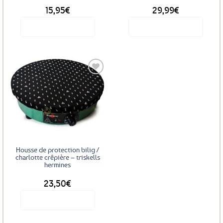
15,95
€
29,99
€
Voir le produit
Voir le produit
Ajouter
aux
favoris
Housse de protection bilig /
charlotte crêpière – triskells
hermines
DÈS
23,50
€
Voir le produit
Ce