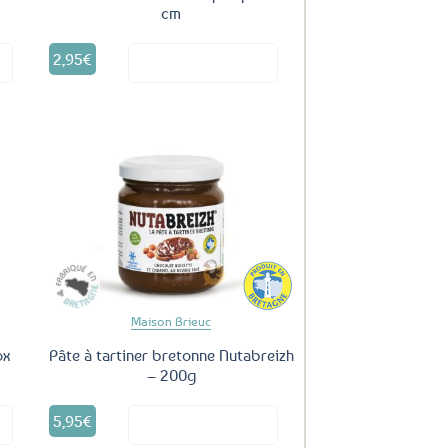
cm
2,95
€
it
Voir le produit
uter
Ajouter
ux
aux
oris
favoris
Maison Brieuc
ox
Pâte à tartiner bretonne Nutabreizh
– 200g
5,95
€
it
Voir le produit