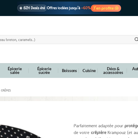
J’en profite 🐚
☀️ BZH Deals été
Offres iodées jusqu’à
–60%
🩷 CADEAU !
1 cadeau offert
dès 39€ d’achats
Voir cond. 🎁
📦 Livraison
En point relais dès
3,95€
seulement
Voir cond. 🚚
Épicerie
Épicerie
Déco &
Aut
Boissons
Cuisine
salée
sucrée
accessoires
R CRÊPES
otte crêpière – triskells hermines
Parfaitement adaptée pour
protége
de votre
crêpière
Krampouz (et aut