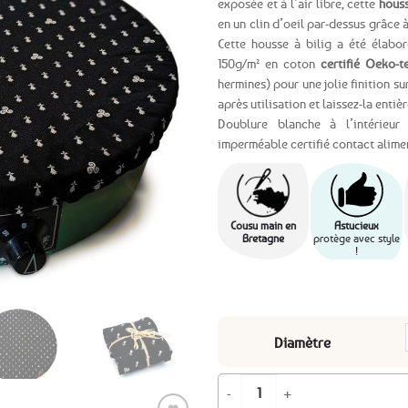
exposée et à l’air libre, cette
houss
en un clin d’oeil par-dessus grâce 
Ajouter
Cette housse à bilig a été élabo
aux
150g/m² en coton
certifié Oeko-t
favoris
hermines) pour une jolie finition su
après utilisation et laissez-la enti
Doublure blanche à l’intérieur
imperméable certifié contact alime
Cousu main en
Astucieux
Bretagne
protège avec style
!
Diamètre
quantité de Housse de protection bi