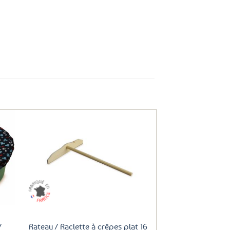
uter
Ajouter
ux
aux
oris
favoris
/
Rateau / Raclette à crêpes plat 16