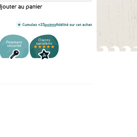
jouter au panier
Cumulez +23
points
fidélité sur cet achat
Clients
Paiement
satisfaits
sécurisé
★★★★★