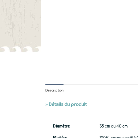
Description
> Détails du produit
Diamètre
35 cm ou 40 cm
Matière
100% coton certifié 