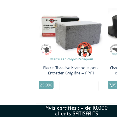
Ajouter
aux
favoris
Ustensiles à crêpes Krampouz
Pierre Abrasive Krampouz pour
Cha
Entretien Crêpière – APA1
c
25,99
€
7,95
Voir le produit
Avis certifiés : + de 10.000
clients SATISFAITS