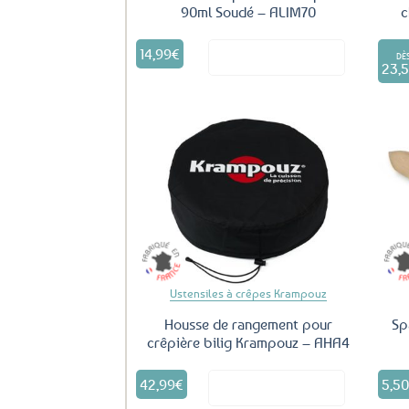
90ml Soudé – ALIM70
c
14,99
€
Voir le produit
DÈ
23,
Ajouter
aux
favoris
Ustensiles à crêpes Krampouz
Housse de rangement pour
Sp
crêpière bilig Krampouz – AHA4
42,99
€
5,5
Voir le produit