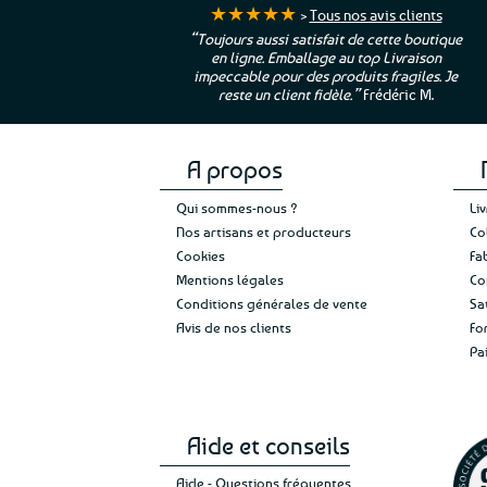
★★★★★
>
Tous nos avis clients
jours aussi satisfait de cette boutique
“Une boutique que je recom
n ligne. Emballage au top Livraison
leur sérieux, des bons et bea
eccable pour des produits fragiles. Je
et une équipe à l’écoute :-)”
P
reste un client fidèle.”
Frédéric M.
A propos
Qui sommes-nous ?
Li
Nos artisans et producteurs
Co
Cookies
Fa
Mentions légales
Co
Conditions générales de vente
Sa
Avis de nos clients
Fo
Pa
Aide et conseils
Aide - Questions fréquentes