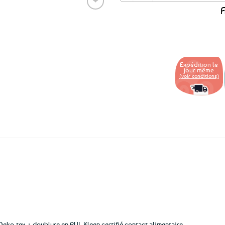
❤
A
Ajouter
aux
favoris
Expédition le
jour même
(voir conditions)
Oeko-tex + doublure en PUL Kleen certifié contact alimentaire