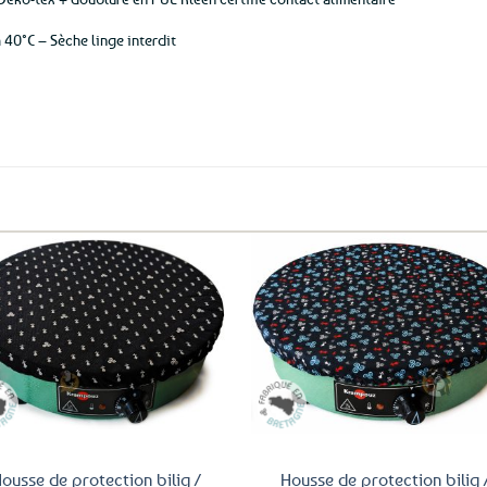
 40°C – Sèche linge interdit
Ajouter
Ajo
aux
a
favoris
fav
ousse de protection bilig /
Housse de protection bilig 