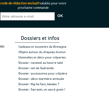
code de réduction exclusif
valable pour votre
prochaine commande
éable et tout aussi rassurant
“Tout est parfait chez tempête d
ter qu’il n’y a pas de petite
l’ouest, le choix est immense, la livr
mais un client à satisfaire.”
rapide. Que du bonheur et de la qual
Guy H.
Vive la Bretagne et les Bretons.”
Ann
Dossiers et infos
PRO
Cadeaux et souvenirs de Bretagne
Objets autour du drapeau breton
Ustensiles et déco pour crêperies
Dossier : caramel au beurre salé
Dossier : sel de Guérande
Dossier : accessoires pour crêpière
Dossier : déco marinière attitude
Dossier : Kig ha Farz, kézako ?
Dossier : Sarrasin, un sacré grain !