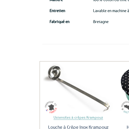
Entretien
Lavable en machine à
Fabriqué en
Bretagne
Ils ont aussi le vent en poupe !
Ajouter
aux
favoris
Ustensiles à crêpes Krampouz
Louche à Crêpe Inox Krampouz
H