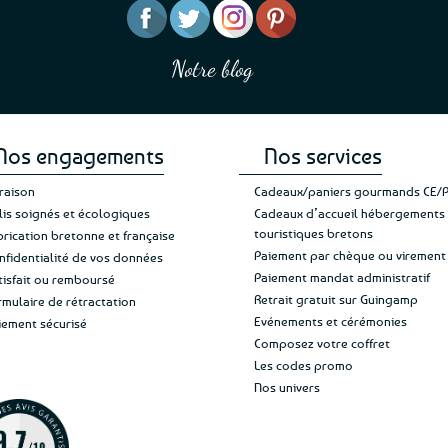
être
“J’ai mis 5 étoiles parce que je pouvais pas
“C’est agr
mande pour
choisies
en mettre 6 ;)
de consta
ux produits
sur
Notre blog
Je suis plus que satisfaite de mon achat et
commande, 
atricia M.
la
de ma livraison. Ne changez rien”
Jade C.
page
du
produit
Nos engagements
Nos services
vraison
Cadeaux/paniers gourmands CE/
lis soignés et écologiques
Cadeaux d’accueil hébergements
touristiques bretons
brication bretonne et française
Paiement par chèque ou virement
nfidentialité de vos données
Paiement mandat administratif
tisfait ou remboursé
Retrait gratuit sur Guingamp
rmulaire de rétractation
Evénements et cérémonies
iement sécurisé
Composez votre coffret
Les codes promo
Nos univers