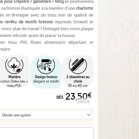
e pour crêpière / galletière / bilig
se positionnera
à sa finition élastiquée à la manière d’une
charlotte
.
rée en Bretagne avec du tissu noir de qualité de
ex revêtu de motifs bretons
imprimés (triskell et
r votre plan de travail ! Nettoyez bien votre plaque
èrement refroidir avant de placer la housse.
 en tissu PUL Kleen alimentaire déperlant et
ntaire
Matière
Design breton
2 diamètres au
coton Oeko-tex +
élégant et inédit
choix
tissu PUL
35 ou 40 cm
23,50
€
DÈS
EFFACER
lig / charlotte crêpière – triskells hermines